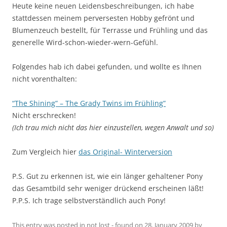
Heute keine neuen Leidensbeschreibungen, ich habe
stattdessen meinem perversesten Hobby gefrönt und
Blumenzeuch bestellt, für Terrasse und Frühling und das
generelle Wird-schon-wieder-wern-Gefühl.
Folgendes hab ich dabei gefunden, und wollte es Ihnen
nicht vorenthalten:
“The Shining” – The Grady Twins im Frühling”
Nicht erschrecken!
(Ich trau mich nicht das hier einzustellen, wegen Anwalt und so)
Zum Vergleich hier
das Original- Winterversion
P.S. Gut zu erkennen ist, wie ein länger gehaltener Pony
das Gesamtbild sehr weniger drückend erscheinen läßt!
P.P.S. Ich trage selbstverständlich auch Pony!
This entry was posted in
not lost - found
on
28. January 2009
by