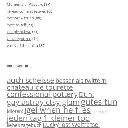
Moments of Pleasure
(17)
niveauwonieniveauwar
(60)
not lost – found
(99)
note to self
(23)
temple of love
(71)
Uncategorized
(14)
valley of the dulls
(185)
RAUCHWOLKE
auch scheisse
besser als twittern
chateau de tourette
confessional pottery
Duh!
gutes tun
gay astray ctsy glam
igel when he flies
Idioten!
impressum
jeden tag 1 kleiner tod
Lucky löst Welträtsel
liebes tagebuch