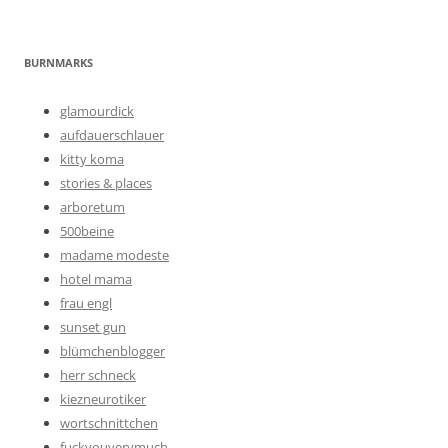
BURNMARKS
glamourdick
aufdauerschlauer
kitty koma
stories & places
arboretum
500beine
madame modeste
hotel mama
frau engl
sunset gun
blümchenblogger
herr schneck
kiezneurotiker
wortschnittchen
fuckyouverymuch