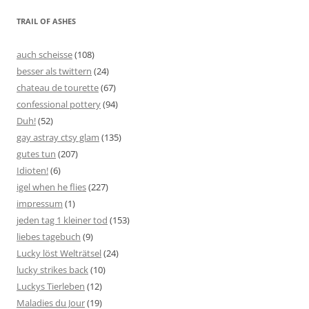
TRAIL OF ASHES
auch scheisse
(108)
besser als twittern
(24)
chateau de tourette
(67)
confessional pottery
(94)
Duh!
(52)
gay astray ctsy glam
(135)
gutes tun
(207)
Idioten!
(6)
igel when he flies
(227)
impressum
(1)
jeden tag 1 kleiner tod
(153)
liebes tagebuch
(9)
Lucky löst Welträtsel
(24)
lucky strikes back
(10)
Luckys Tierleben
(12)
Maladies du Jour
(19)