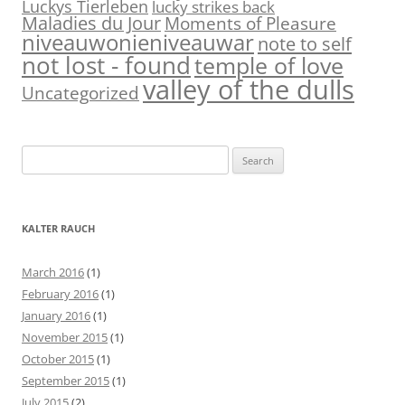
Luckys Tierleben
lucky strikes back
Maladies du Jour
Moments of Pleasure
niveauwonieniveauwar
note to self
not lost - found
temple of love
valley of the dulls
Uncategorized
S
e
a
r
KALTER RAUCH
c
h
March 2016
(1)
f
February 2016
(1)
o
January 2016
(1)
r
November 2015
(1)
:
October 2015
(1)
September 2015
(1)
July 2015
(2)