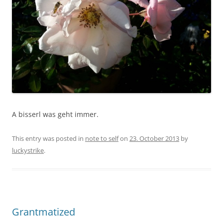
A bisserl was geht immer.
This entry was posted in
note to self
on
23. October 2013
by
luckystrike
.
Grantmatized