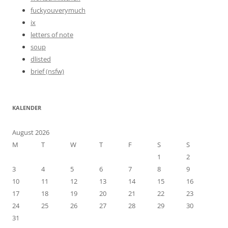
fuckyouverymuch
ix
letters of note
soup
dlisted
brief (nsfw)
KALENDER
August 2026
M
T
W
T
F
S
S
1
2
3
4
5
6
7
8
9
10
11
12
13
14
15
16
17
18
19
20
21
22
23
24
25
26
27
28
29
30
31