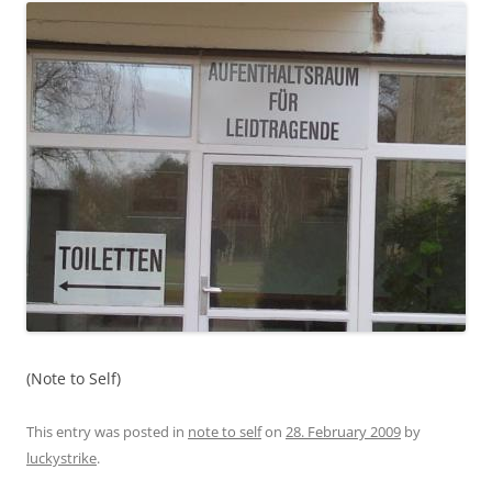
(Note to Self)
This entry was posted in
note to self
on
28. February 2009
by
luckystrike
.