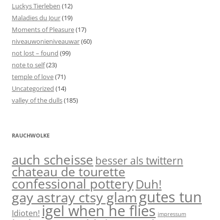
Luckys Tierleben
(12)
Maladies du Jour
(19)
Moments of Pleasure
(17)
niveauwonieniveauwar
(60)
not lost – found
(99)
note to self
(23)
temple of love
(71)
Uncategorized
(14)
valley of the dulls
(185)
RAUCHWOLKE
auch scheisse
besser als twittern
chateau de tourette
confessional pottery
Duh!
gutes tun
gay astray ctsy glam
igel when he flies
Idioten!
impressum