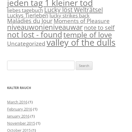
jeden tag 1 kleiner tod
Lucky löst Welträtsel
liebes tagebuch
Luckys Tierleben
lucky strikes back
Maladies du Jour
Moments of Pleasure
niveauwonieniveauwar
note to self
not lost - found
temple of love
valley of the dulls
Uncategorized
S
e
a
r
KALTER RAUCH
c
h
March 2016
(1)
f
February 2016
(1)
o
January 2016
(1)
r
November 2015
(1)
:
October 2015
(1)