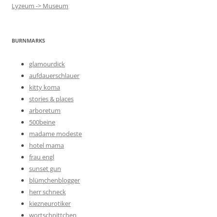
Lyzeum -> Museum
BURNMARKS
glamourdick
aufdauerschlauer
kitty koma
stories & places
arboretum
500beine
madame modeste
hotel mama
frau engl
sunset gun
blümchenblogger
herr schneck
kiezneurotiker
wortschnittchen