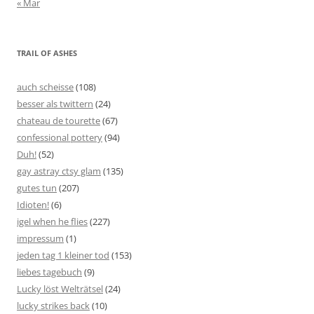
« Mar
TRAIL OF ASHES
auch scheisse
(108)
besser als twittern
(24)
chateau de tourette
(67)
confessional pottery
(94)
Duh!
(52)
gay astray ctsy glam
(135)
gutes tun
(207)
Idioten!
(6)
igel when he flies
(227)
impressum
(1)
jeden tag 1 kleiner tod
(153)
liebes tagebuch
(9)
Lucky löst Welträtsel
(24)
lucky strikes back
(10)