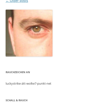
Post
←
Older posts
navigation
RAUCHZEICHEN AN
luckystrike-ätt-wolke7-punkt-net
SCHALL & RAUCH