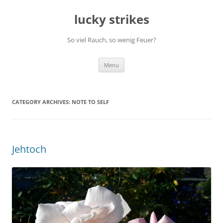
Skip
to
lucky strikes
content
So viel Rauch, so wenig Feuer?
Menu
CATEGORY ARCHIVES:
NOTE TO SELF
Jehtoch