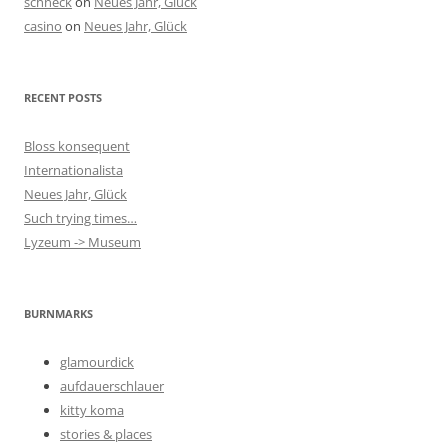
schneck
on
Neues Jahr, Glück
casino
on
Neues Jahr, Glück
RECENT POSTS
Bloss konsequent
Internationalista
Neues Jahr, Glück
Such trying times…
Lyzeum -> Museum
BURNMARKS
glamourdick
aufdauerschlauer
kitty koma
stories & places