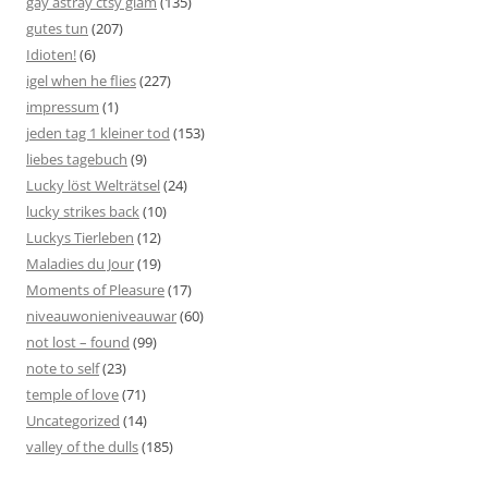
gay astray ctsy glam
(135)
gutes tun
(207)
Idioten!
(6)
igel when he flies
(227)
impressum
(1)
jeden tag 1 kleiner tod
(153)
liebes tagebuch
(9)
Lucky löst Welträtsel
(24)
lucky strikes back
(10)
Luckys Tierleben
(12)
Maladies du Jour
(19)
Moments of Pleasure
(17)
niveauwonieniveauwar
(60)
not lost – found
(99)
note to self
(23)
temple of love
(71)
Uncategorized
(14)
valley of the dulls
(185)