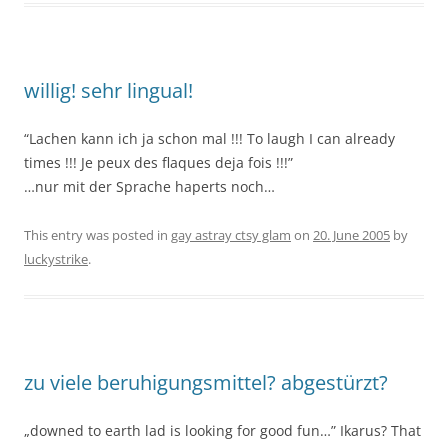
willig! sehr lingual!
“Lachen kann ich ja schon mal !!! To laugh I can already
times !!! Je peux des flaques deja fois !!!”
…nur mit der Sprache haperts noch…
This entry was posted in
gay astray ctsy glam
on
20. June 2005
by
luckystrike
.
zu viele beruhigungsmittel? abgestürzt?
„downed to earth lad is looking for good fun…” Ikarus? That