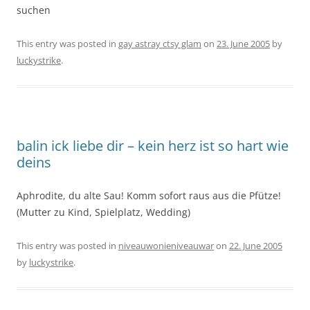
suchen
This entry was posted in
gay astray ctsy glam
on
23. June 2005
by
luckystrike
.
balin ick liebe dir – kein herz ist so hart wie
deins
Aphrodite, du alte Sau! Komm sofort raus aus die Pfütze!
(Mutter zu Kind, Spielplatz, Wedding)
This entry was posted in
niveauwonieniveauwar
on
22. June 2005
by
luckystrike
.