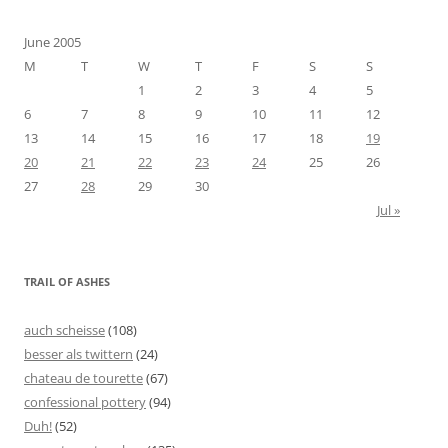
June 2005
M
T
W
T
F
S
S
1
2
3
4
5
6
7
8
9
10
11
12
13
14
15
16
17
18
19
20
21
22
23
24
25
26
27
28
29
30
Jul »
TRAIL OF ASHES
auch scheisse
(108)
besser als twittern
(24)
chateau de tourette
(67)
confessional pottery
(94)
Duh!
(52)