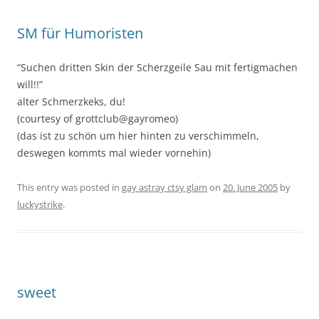
SM für Humoristen
“Suchen dritten Skin der Scherzgeile Sau mit fertigmachen
will!!”
alter Schmerzkeks, du!
(courtesy of grottclub@gayromeo)
(das ist zu schön um hier hinten zu verschimmeln,
deswegen kommts mal wieder vornehin)
This entry was posted in
gay astray ctsy glam
on
20. June 2005
by
luckystrike
.
sweet