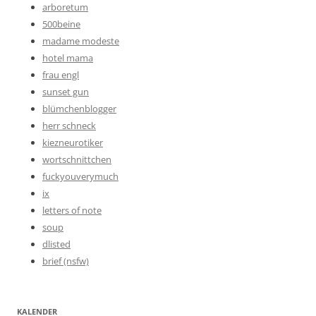
arboretum
500beine
madame modeste
hotel mama
frau engl
sunset gun
blümchenblogger
herr schneck
kiezneurotiker
wortschnittchen
fuckyouverymuch
ix
letters of note
soup
dlisted
brief (nsfw)
KALENDER