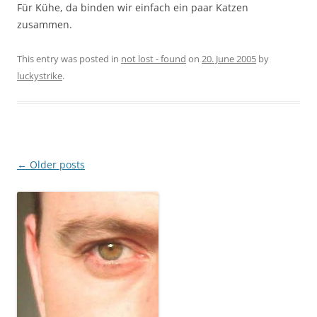
Für Kühe, da binden wir einfach ein paar Katzen
zusammen.
This entry was posted in
not lost - found
on
20. June 2005
by
luckystrike
.
Post
←
Older posts
navigation