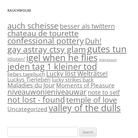
RAUCHWOLKE
auch scheisse
besser als twittern
chateau de tourette
confessional pottery
Duh!
gutes tun
gay astray ctsy glam
igel when he flies
Idioten!
impressum
jeden tag 1 kleiner tod
Lucky löst Welträtsel
liebes tagebuch
Luckys Tierleben
lucky strikes back
Maladies du Jour
Moments of Pleasure
niveauwonieniveauwar
note to self
not lost - found
temple of love
valley of the dulls
Uncategorized
S