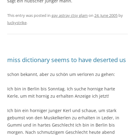
sagt ein hübscher junger mann.
This entry was posted in
gay astray ctsy glam
on
24. June 2005
by
luckystrike
.
miss dictionary seems to have deserted us
schon bekannt, aber zu schön um verloren zu gehen:
Ich bin in Berlin bis Sonntag. Ich suche hornige harte
Kerle, um mit hornig zu erhalten Anzeige ich jetzt!
Ich bin ein horniger junger Kerl und schaue, um stark
gebumst von den Muskelkerlen zu erhalten in Leder, in
Gummi und in hartes Geschlecht Ich bin in Berlin bis
morgen. Nach schmutzigem Geschlecht heute abend