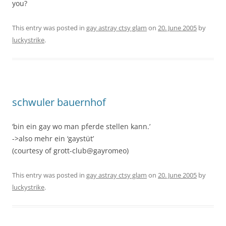
you?
This entry was posted in
gay astray ctsy glam
on
20. June 2005
by
luckystrike
.
schwuler bauernhof
‘bin ein gay wo man pferde stellen kann.’
->also mehr ein ‘gaystüt’
(courtesy of grott-club@gayromeo)
This entry was posted in
gay astray ctsy glam
on
20. June 2005
by
luckystrike
.