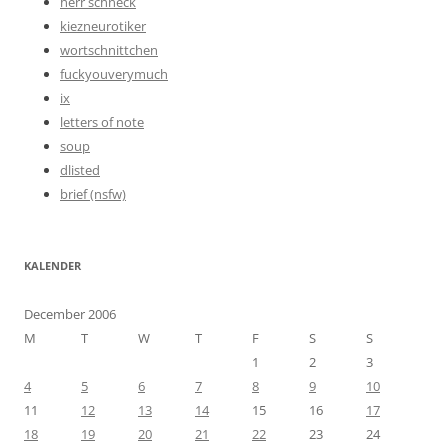
herr schneck
kiezneurotiker
wortschnittchen
fuckyouverymuch
ix
letters of note
soup
dlisted
brief (nsfw)
KALENDER
December 2006
M
T
W
T
F
S
S
1
2
3
4
5
6
7
8
9
10
11
12
13
14
15
16
17
18
19
20
21
22
23
24