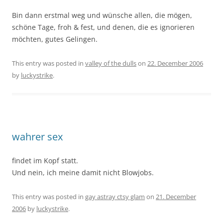
Bin dann erstmal weg und wünsche allen, die mögen,
schöne Tage, froh & fest, und denen, die es ignorieren
möchten, gutes Gelingen.
This entry was posted in
valley of the dulls
on
22. December 2006
by
luckystrike
.
wahrer sex
findet im Kopf statt.
Und nein, ich meine damit nicht Blowjobs.
This entry was posted in
gay astray ctsy glam
on
21. December
2006
by
luckystrike
.