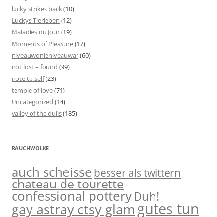
lucky strikes back
(10)
Luckys Tierleben
(12)
Maladies du Jour
(19)
Moments of Pleasure
(17)
niveauwonieniveauwar
(60)
not lost – found
(99)
note to self
(23)
temple of love
(71)
Uncategorized
(14)
valley of the dulls
(185)
RAUCHWOLKE
auch scheisse
besser als twittern
chateau de tourette
confessional pottery
Duh!
gutes tun
gay astray ctsy glam