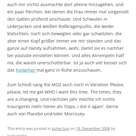
auch mir nichts ausmachte dort alleine hinzugehen, und
ein paar Pärchen, bei denen die Frau immer mal sorgenvoll
den Gatten prüfend anschaute. Und Schwulen in
Lederjacken und weißen Rollkragenpullis, die weder
klatschten, noch sich bewegten oder gar schwitzten, die
aber einen Kopf größer immer vor mir standen und das
ganze auf Handy aufnahmen, wohl, damit sie es nachher
bei youtube einstellen können. Und alles Anrempeln half
nix, die waren unerschütterbar. Ist ja auch viel besser sich
das
hinterher
mal ganz in Ruhe anzuschauen.
Zum Schluß sang the MOZ auch noch in Variation ‘Please,
please, let me get WHO I want this time. The times, they
are a-changing. Und nächstes Jahr möchte ich nichts
traurigeres mehr hören als ‘Oops, I did it again’. Gerne
auch von Placebo und/oder Morrissey.
This entry was posted in
gutes tun
on
18. December 2006
by
luckystrike
.