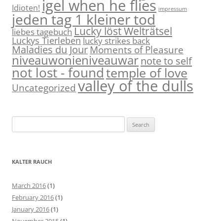
igel when he flies
Idioten!
impressum
jeden tag 1 kleiner tod
Lucky löst Welträtsel
liebes tagebuch
Luckys Tierleben
lucky strikes back
Maladies du Jour
Moments of Pleasure
niveauwonieniveauwar
note to self
not lost - found
temple of love
valley of the dulls
Uncategorized
S
e
a
r
KALTER RAUCH
c
h
March 2016
(1)
f
February 2016
(1)
o
January 2016
(1)
r