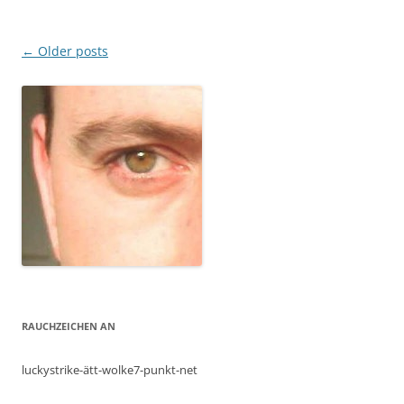
Post
←
Older posts
navigation
RAUCHZEICHEN AN
luckystrike-ätt-wolke7-punkt-net