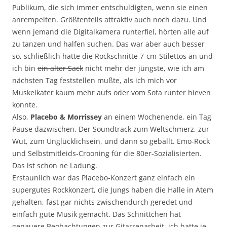
Publikum, die sich immer entschuldigten, wenn sie einen
anrempelten. Größtenteils attraktiv auch noch dazu. Und
wenn jemand die Digitalkamera runterfiel, hörten alle auf
zu tanzen und halfen suchen. Das war aber auch besser
so, schließlich hatte die Rockschnitte 7-cm-Stilettos an und
ich bin
ein alter Sack
nicht mehr der jüngste, wie ich am
nächsten Tag feststellen mußte, als ich mich vor
Muskelkater kaum mehr aufs oder vom Sofa runter hieven
konnte.
Also,
Placebo & Morrissey
an einem Wochenende, ein Tag
Pause dazwischen. Der Soundtrack zum Weltschmerz, zur
Wut, zum Unglücklichsein, und dann so geballt. Emo-Rock
und Selbstmitleids-Crooning für die 80er-Sozialisierten.
Das ist schon ne Ladung.
Erstaunlich war das Placebo-Konzert ganz einfach ein
supergutes Rockkonzert, die Jungs haben die Halle in Atem
gehalten, fast gar nichts zwischendurch geredet und
einfach gute Musik gemacht. Das Schnittchen hat
genauere Beobachtungen zur Gitarrenarbeit, ich hatte je