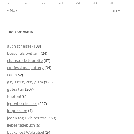
25
26
27
28
29
30
31
« Nov
Jan »
TRAIL OF ASHES
auch scheisse
(108)
besser als twittern
(24)
chateau de tourette
(67)
confessional pottery
(94)
Duh!
(52)
gay astray ctsy glam
(135)
gutes tun
(207)
Idioten!
(6)
igel when he flies
(227)
impressum
(1)
jeden tag 1 kleiner tod
(153)
liebes tagebuch
(9)
Lucky löst Welträtsel
(24)