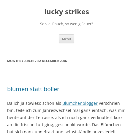
Skip
to
lucky strikes
content
So viel Rauch, so wenig Feuer?
Menu
MONTHLY ARCHIVES:
DECEMBER 2006
blumen statt böller
Da ich ja sowieso schon als
Blümchenblogger
verschrien
bin, teile ich zum Jahreswechsel mal ganz einfach, was mir
heute auf der Terrasse, als ich noch ganz verknattert kurz
an die frische Luft ging, geschenkt wurde. Das Blümchen
hat sich ganz ungefragt und selbstständig angesiedelt,