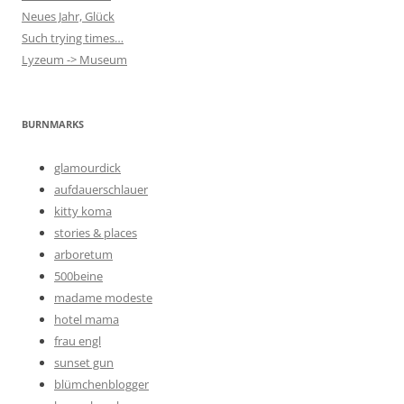
Neues Jahr, Glück
Such trying times…
Lyzeum -> Museum
BURNMARKS
glamourdick
aufdauerschlauer
kitty koma
stories & places
arboretum
500beine
madame modeste
hotel mama
frau engl
sunset gun
blümchenblogger