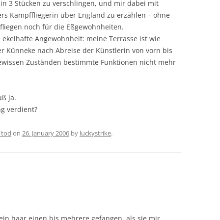
l in 3 Stücken zu verschlingen, und mir dabei mit
tlers Kampffliegerin über England zu erzählen – ohne
liegen noch für die Eßgewohnheiten.
e ekelhafte Angewohnheit: meine Terrasse ist wie
r Künneke nach Abreise der Künstlerin von vorn bis
 gewissen Zuständen bestimmte Funktionen nicht mehr
uß ja.
g verdient?
r tod
on
26. January 2006
by
luckystrike
.
ein haar einen bis mehrere gefangen, als sie mir