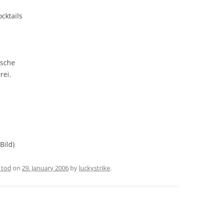
ocktails
usche
rei.
Bild)
r tod
on
29. January 2006
by
luckystrike
.