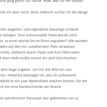
 und ging gleich zur Sache. Wow, was für ein Körper!
te ich aber nicht, denn hektisch suchte ich die Ränge
fer angehen, und irgendeine bösartige schwule
e loslegen. Eine transsexuelle Paola würde mich
bt, so einer würde Sie im Ernst angraben?’ Alle würden
 wäre auf den mir zustehenden Platz verwiesen.
chts, vielleicht waren Paola und Kurt Felix nebst
mein Hulk mußte seinen Act jetzt durchziehen.
 kein Auge zugetan, um mir das Bild von uns
n. Fiebernd überlegte ich, wie ich unbemerkt
amit er ein paar Beweisfotos machen könnte. Für die
ich bin eine Nacktschnecke am Strand.
ein persönlicher Pornostar war gekommen um zu