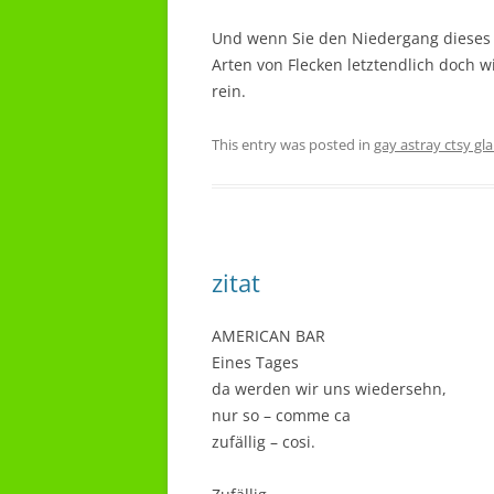
Und wenn Sie den Niedergang dieses
Arten von Flecken letztendlich doch 
rein.
This entry was posted in
gay astray ctsy gl
zitat
AMERICAN BAR
Eines Tages
da werden wir uns wiedersehn,
nur so – comme ca
zufällig – cosi.