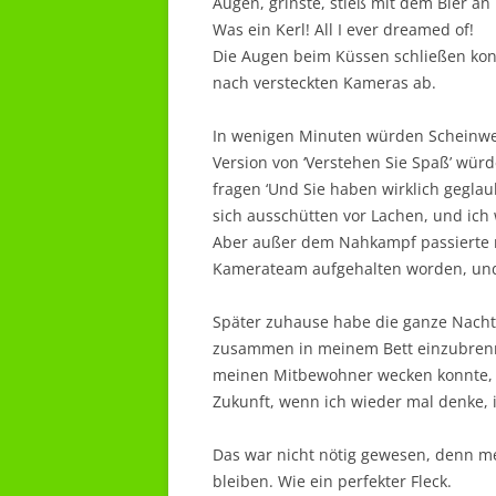
Augen, grinste, stieß mit dem Bier an
Was ein Kerl! All I ever dreamed of!
Die Augen beim Küssen schließen konn
nach versteckten Kameras ab.
In wenigen Minuten würden Scheinwer
Version von ‘Verstehen Sie Spaß’ würd
fragen ‘Und Sie haben wirklich geglau
sich ausschütten vor Lachen, und ich
Aber außer dem Nahkampf passierte ni
Kamerateam aufgehalten worden, und 
Später zuhause habe die ganze Nacht
zusammen in meinem Bett einzubrenne
meinen Mitbewohner wecken konnte, d
Zukunft, wenn ich wieder mal denke, 
Das war nicht nötig gewesen, denn m
bleiben. Wie ein perfekter Fleck.