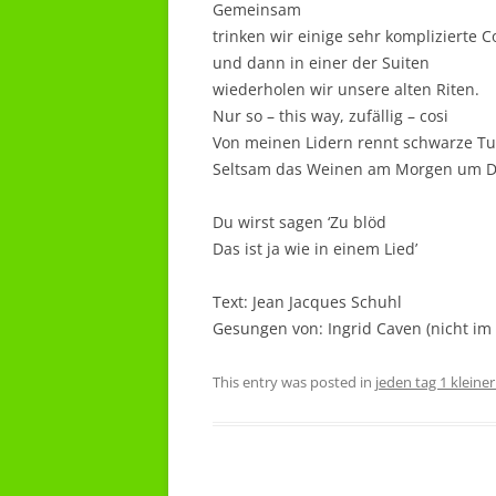
Gemeinsam
trinken wir einige sehr komplizierte C
und dann in einer der Suiten
wiederholen wir unsere alten Riten.
Nur so – this way, zufällig – cosi
Von meinen Lidern rennt schwarze T
Seltsam das Weinen am Morgen um D
Du wirst sagen ‘Zu blöd
Das ist ja wie in einem Lied’
Text: Jean Jacques Schuhl
Gesungen von: Ingrid Caven (nicht im 
This entry was posted in
jeden tag 1 kleine