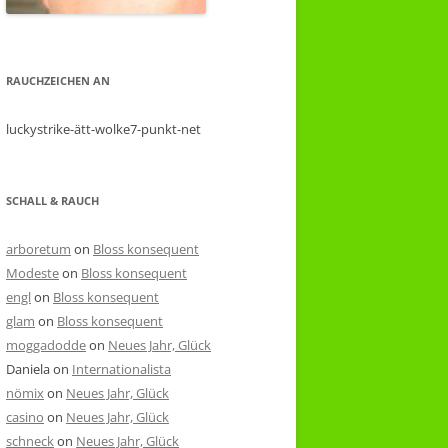
RAUCHZEICHEN AN
luckystrike-ätt-wolke7-punkt-net
SCHALL & RAUCH
arboretum
on
Bloss konsequent
Modeste
on
Bloss konsequent
engl
on
Bloss konsequent
glam
on
Bloss konsequent
moggadodde
on
Neues Jahr, Glück
Daniela
on
Internationalista
nömix
on
Neues Jahr, Glück
casino
on
Neues Jahr, Glück
schneck
on
Neues Jahr, Glück