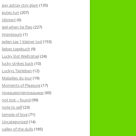
gay astray ctsy glam
(135)
gutes tun
(207)
Idioten!
(6)
igel when he flies
(227)
impressum
(1)
jeden tag 1 kleiner tod
(153)
liebes tagebuch
(9)
Lucky löst Welträtsel
(24)
lucky strikes back
(10)
Luckys Tierleben
(12)
Maladies du Jour
(19)
Moments of Pleasure
(17)
niveauwonieniveauwar
(60)
not lost – found
(99)
note to self
(23)
temple of love
(71)
Uncategorized
(14)
valley of the dulls
(185)