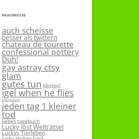
RAUCHWOLKE
auch scheisse
besser als twittern
chateau de tourette
confessional pottery
Duh!
gay astray ctsy
glam
gutes tun
Idioten!
igel when he flies
impressum
jeden tag 1 kleiner
tod
liebes tagebuch
Lucky löst Welträtsel
Luckys Tierleben
lucky strikes back