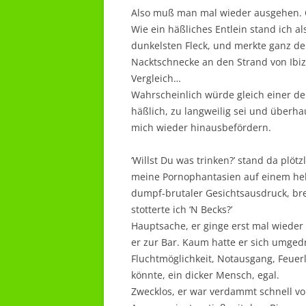
Also muß man mal wieder ausgehen. 
Wie ein häßliches Entlein stand ich 
dunkelsten Fleck, und merkte ganz deu
Nacktschnecke an den Strand von Ibiza
Vergleich…
Wahrscheinlich würde gleich einer de
häßlich, zu langweilig sei und überhau
mich wieder hinausbefördern.
‘Willst Du was trinken?’ stand da plötz
meine Pornophantasien auf einem hel
dumpf-brutaler Gesichtsausdruck, bre
stotterte ich ‘N Becks?’
Hauptsache, er ginge erst mal wieder
er zur Bar. Kaum hatte er sich umge
Fluchtmöglichkeit, Notausgang, Feuerl
könnte, ein dicker Mensch, egal.
Zwecklos, er war verdammt schnell von