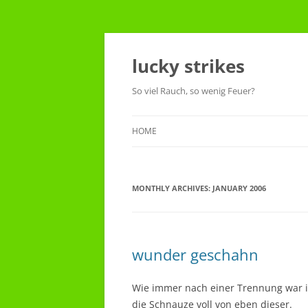
Skip
to
content
lucky strikes
So viel Rauch, so wenig Feuer?
HOME
MONTHLY ARCHIVES:
JANUARY 2006
wunder geschahn
Wie immer nach einer Trennung war i
die Schnauze voll von eben dieser.