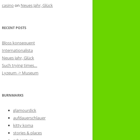
casino
on
Neues Jahr, Glück
RECENT POSTS
Bloss konsequent
Internationalista
Neues Jahr, Glück
Such trying times…
Lyzeum -> Museum
BURNMARKS
glamourdick
aufdauerschlauer
kitty koma
stories & places