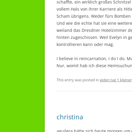
schaffte, ein wirklich großes Schnitze
vollem Hals von ihrer Karriere als Hi
Scham übrigens. Weder fürs Bomben f
Und wie die echte hat sie eine weiter
weiland das Dresdner Hotelzimmer de
hinten zugeschissen. Weil Evelyn in
kontrollieren kann oder mag.
I believe in reincarnation, I do I do. M
Nur, womit hab ich diese Heimsuchun
This entry was posted in
jeden tag 1 kleine
christina
aguilera hätte sich heute morgen um 