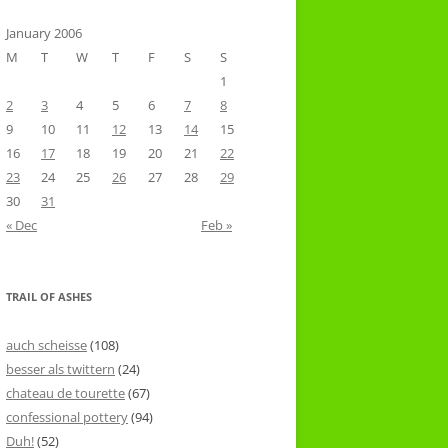
January 2006
M
T
W
T
F
S
S
1
2
3
4
5
6
7
8
9
10
11
12
13
14
15
16
17
18
19
20
21
22
23
24
25
26
27
28
29
30
31
« Dec
Feb »
TRAIL OF ASHES
auch scheisse
(108)
besser als twittern
(24)
chateau de tourette
(67)
confessional pottery
(94)
Duh!
(52)