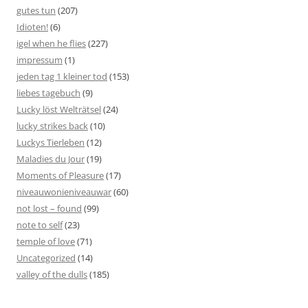
gutes tun
(207)
Idioten!
(6)
igel when he flies
(227)
impressum
(1)
jeden tag 1 kleiner tod
(153)
liebes tagebuch
(9)
Lucky löst Welträtsel
(24)
lucky strikes back
(10)
Luckys Tierleben
(12)
Maladies du Jour
(19)
Moments of Pleasure
(17)
niveauwonieniveauwar
(60)
not lost – found
(99)
note to self
(23)
temple of love
(71)
Uncategorized
(14)
valley of the dulls
(185)