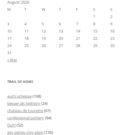
August 2026
M
T
W
T
F
S
S
1
2
3
4
5
6
7
8
9
10
11
12
13
14
15
16
17
18
19
20
21
22
23
24
25
26
27
28
29
30
31
« Mar
TRAIL OF ASHES
auch scheisse
(108)
besser als twittern
(24)
chateau de tourette
(67)
confessional pottery
(94)
Duh!
(52)
gay astray ctsy glam
(135)