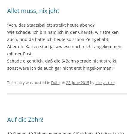
Allet muss, nix jeht
“Ach, das Staatsballett streikt heute abend?
Wie schade, ich bin nämlich in der Charité, wir streiken
auch, und da hätte ich heute so schön Zeit gehabt.
Aber die Karten sind ja sowieso noch nicht angekommen,
mit der Post.
Schade eigentlich, daß die S-Bahn gerade nicht streikt,
sonst wäre ich da auch gar nicht erst hingekommen!”
This entry was posted in
Duh!
on
22. June 2015
by
luckystrike
.
Auf die Zehn!
10 Finger, 10 Zehen, (wenn man Glück hat), 10 Jahre Lucky,