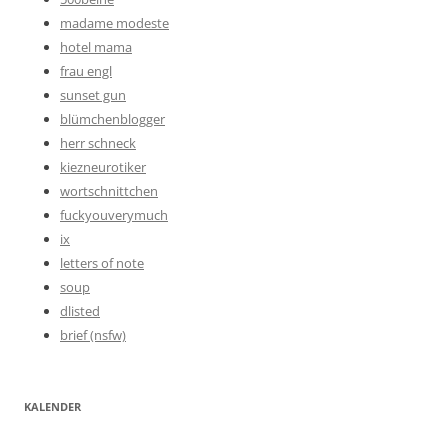
madame modeste
hotel mama
frau engl
sunset gun
blümchenblogger
herr schneck
kiezneurotiker
wortschnittchen
fuckyouverymuch
ix
letters of note
soup
dlisted
brief (nsfw)
KALENDER