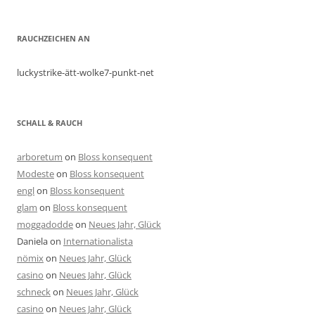
RAUCHZEICHEN AN
luckystrike-ätt-wolke7-punkt-net
SCHALL & RAUCH
arboretum
on
Bloss konsequent
Modeste
on
Bloss konsequent
engl
on
Bloss konsequent
glam
on
Bloss konsequent
moggadodde
on
Neues Jahr, Glück
Daniela
on
Internationalista
nömix
on
Neues Jahr, Glück
casino
on
Neues Jahr, Glück
schneck
on
Neues Jahr, Glück
casino
on
Neues Jahr, Glück