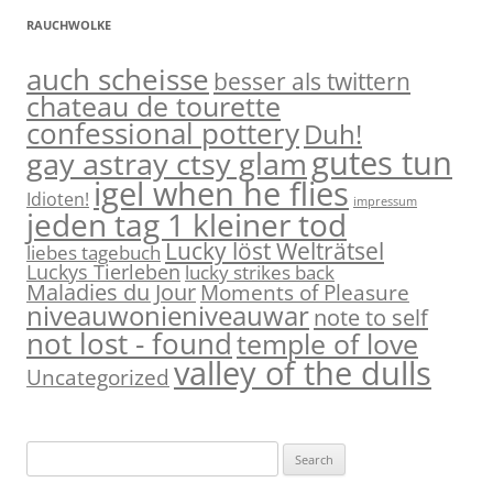
RAUCHWOLKE
auch scheisse
besser als twittern
chateau de tourette
confessional pottery
Duh!
gutes tun
gay astray ctsy glam
igel when he flies
Idioten!
impressum
jeden tag 1 kleiner tod
Lucky löst Welträtsel
liebes tagebuch
Luckys Tierleben
lucky strikes back
Maladies du Jour
Moments of Pleasure
niveauwonieniveauwar
note to self
not lost - found
temple of love
valley of the dulls
Uncategorized
S
e