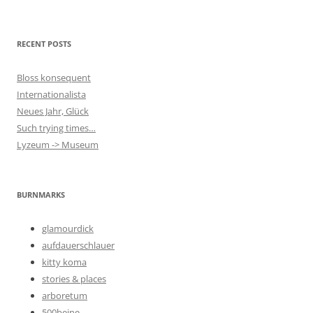
RECENT POSTS
Bloss konsequent
Internationalista
Neues Jahr, Glück
Such trying times…
Lyzeum -> Museum
BURNMARKS
glamourdick
aufdauerschlauer
kitty koma
stories & places
arboretum
500beine