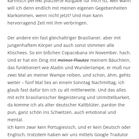
karmisch perfekt platzierte Aufgabe für mich ist, weil wann
will ich denn endlich mit meinen eigenen Gegebenheiten
klarkommen, wenn nicht jetzt? Und man kann
hervorragend Zeit mit ihm verbringen.
Der andere ein fast gleichaltriger Brasilianer, aber mit
jungenhaftem Körper und auch sonst stimmen alle
Klischees. So ein bißchen Copacobana im November, hach.
Und er hat ein Ding mit
meiner Plautze
meinem Bäuchlein,
das funktioniert wie Aladin und Wunderlampe, er muß nur
zwei Mal an meiner Wampe reiben, und schon, ähm, gehts
weiter – fünf Mal Sex an einem Sonntag Nachmittag, ich
glaub fast dafür bin ich zu alt mittlerweile. Und das alles
mit echt brasilianischer Begeisterung und Unmittelbarkeit,
da komme ich als alter deutscher Kaltblüter, pardon the
pun, ganz schön ins Schwitzen, auch emotional und
mental.
Ich kann zwar kein Portugiesisch, und er kein Deutsch oder
Englisch, trotzdem haben wir uns mittels Google Tradutor