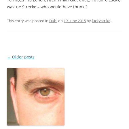
was ‘ne Strecke – who would have thunk!?
This entry was posted in
Duh!
on
19. June 2015
by
luckystrike
.
Post
←
Older posts
navigation