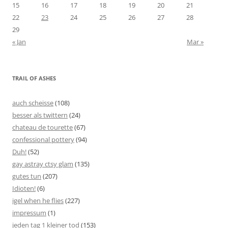
15
16
17
18
19
20
21
22
23
24
25
26
27
28
29
« Jan
Mar »
TRAIL OF ASHES
auch scheisse
(108)
besser als twittern
(24)
chateau de tourette
(67)
confessional pottery
(94)
Duh!
(52)
gay astray ctsy glam
(135)
gutes tun
(207)
Idioten!
(6)
igel when he flies
(227)
impressum
(1)
jeden tag 1 kleiner tod
(153)