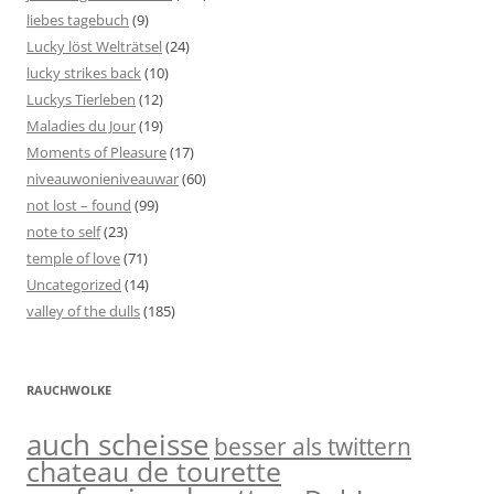
liebes tagebuch
(9)
Lucky löst Welträtsel
(24)
lucky strikes back
(10)
Luckys Tierleben
(12)
Maladies du Jour
(19)
Moments of Pleasure
(17)
niveauwonieniveauwar
(60)
not lost – found
(99)
note to self
(23)
temple of love
(71)
Uncategorized
(14)
valley of the dulls
(185)
RAUCHWOLKE
auch scheisse
besser als twittern
chateau de tourette