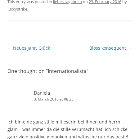
This entry was posted in
liebes tagebuch
on
23. February 2016
by
luckystrike
.
Post
←
Neues Jahr, Glück
Bloss konsequent
→
navigation
One thought on “
Internationalista
”
Daniela
3. March 2016 at 08:25
ich bin eine ganz stille mitleserin bei ihnen und herrn
glam – was immer da die stille verursacht hat: ich schicke
ganz viele positive gedanken und wünsche nur das beste!