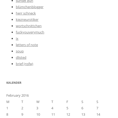
sunset gun
blümchenblogger
herr schneck
kiezneurotiker
wortschnittchen
fuckyouverymuch
ix
letters of note
soup
dlisted
brief (nsfw)
KALENDER
February 2016
M
T
W
T
F
S
S
1
2
3
4
5
6
7
8
9
10
11
12
13
14