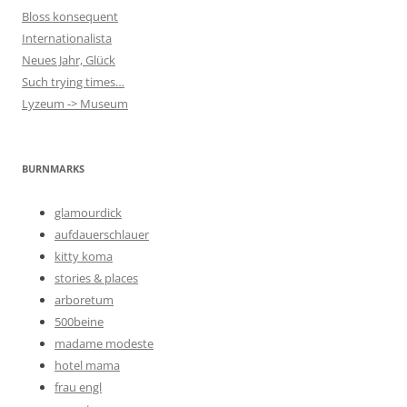
Bloss konsequent
Internationalista
Neues Jahr, Glück
Such trying times…
Lyzeum -> Museum
BURNMARKS
glamourdick
aufdauerschlauer
kitty koma
stories & places
arboretum
500beine
madame modeste
hotel mama
frau engl