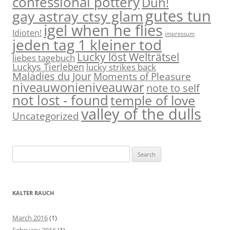
confessional pottery
Duh!
gutes tun
gay astray ctsy glam
igel when he flies
Idioten!
impressum
jeden tag 1 kleiner tod
Lucky löst Welträtsel
liebes tagebuch
Luckys Tierleben
lucky strikes back
Maladies du Jour
Moments of Pleasure
niveauwonieniveauwar
note to self
not lost - found
temple of love
valley of the dulls
Uncategorized
S
e
a
r
KALTER RAUCH
c
h
March 2016
(1)
f