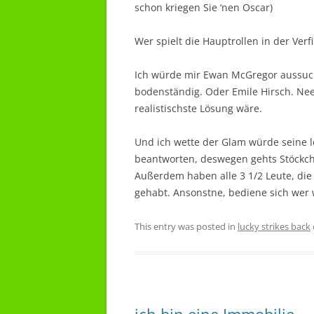
schon kriegen Sie ‘nen Oscar)
Wer spielt die Hauptrollen in der Ver
Ich würde mir Ewan McGregor aussuch
bodenständig. Oder Emile Hirsch. Nee
realistischste Lösung wäre.
Und ich wette der Glam würde seine 
beantworten, deswegen gehts Stöckch
Außerdem haben alle 3 1/2 Leute, di
gehabt. Ansonstne, bediene sich wer w
This entry was posted in
lucky strikes back