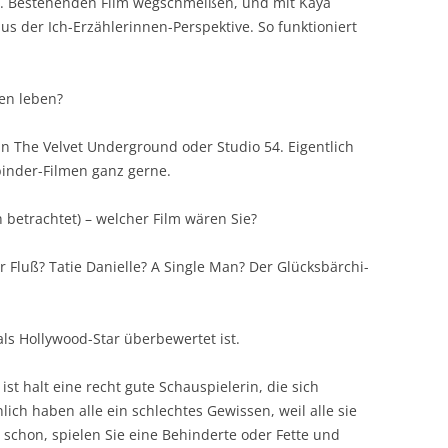
s. Bestehenden Film wegschmeißen, und mit Kaya
s der Ich-Erzählerinnen-Perspektive. So funktioniert
en leben?
in The Velvet Underground oder Studio 54. Eigentlich
binder-Filmen ganz gerne.
h betrachtet) – welcher Film wären Sie?
r Fluß? Tatie Danielle? A Single Man? Der Glücksbärchi-
ls Hollywood-Star überbewertet ist.
ist halt eine recht gute Schauspielerin, die sich
ich haben alle ein schlechtes Gewissen, weil alle sie
n schon, spielen Sie eine Behinderte oder Fette und