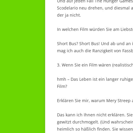
Und auf jeden Fall The Hunger Game
Scodelario neu drehen, und diesmal au
der ja nicht.
In welchen Film würden Sie am Liebst
Short Bus? Short Bus! Und ab und an 
mag ich auch die Ranzigkeit von Fass
3. Wenn Sie ein Film wären (realistisc
hmh – Das Leben ist ein langer ruhige
Film?
Erklären Sie mir, warum Mery Streep a
Das kann ich Ihnen nicht erklären. Sie 
gewitzt durchmogelt. (Und wahrscheinl
heimlich so häßlich finden. Sie wisse