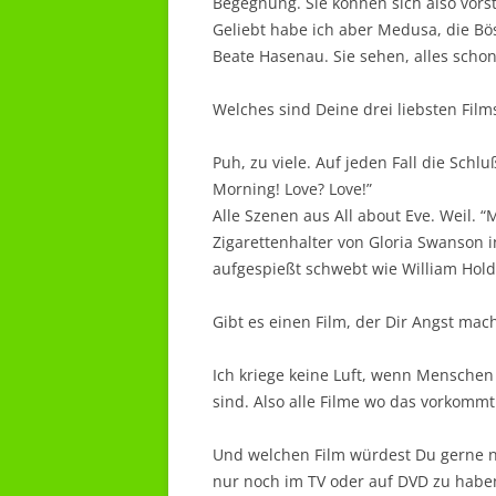
Begegnung. Sie können sich also vorst
Geliebt habe ich aber Medusa, die B
Beate Hasenau. Sie sehen, alles schon
Welches sind Deine drei liebsten Fi
Puh, zu viele. Auf jeden Fall die Sch
Morning! Love? Love!”
Alle Szenen aus All about Eve. Weil. 
Zigarettenhalter von Gloria Swanson i
aufgespießt schwebt wie William Holde
Gibt es einen Film, der Dir Angst mach
Ich kriege keine Luft, wenn Menschen
sind. Also alle Filme wo das vorkommt
Und welchen Film würdest Du gerne n
nur noch im TV oder auf DVD zu haben