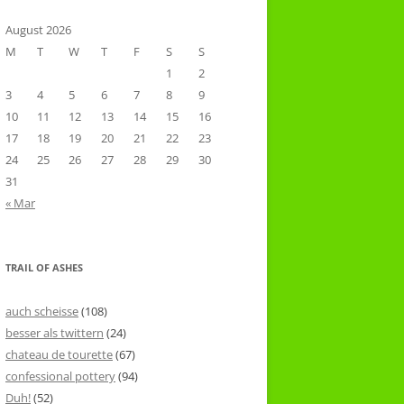
August 2026
M
T
W
T
F
S
S
1
2
3
4
5
6
7
8
9
10
11
12
13
14
15
16
17
18
19
20
21
22
23
24
25
26
27
28
29
30
31
« Mar
TRAIL OF ASHES
auch scheisse
(108)
besser als twittern
(24)
chateau de tourette
(67)
confessional pottery
(94)
Duh!
(52)