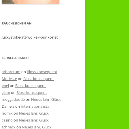
RAUCHZEICHEN AN
luckystrike-ätt-wolke7-punkt-net
SCHALL & RAUCH
arboretum
on
Bloss konsequent
Modeste
on
Bloss konsequent
engl
on
Bloss konsequent
glam
on
Bloss konsequent
moggadodde
on
Neues Jahr, Glück
Daniela
on
Internationalista
nömix
on
Neues Jahr, Glück
casino
on
Neues Jahr, Glück
schneck
on
Neues Jahr, Glück