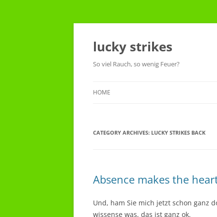
Skip
to
content
lucky strikes
So viel Rauch, so wenig Feuer?
HOME
CATEGORY ARCHIVES:
LUCKY STRIKES BACK
Absence makes the hear
Und, ham Sie mich jetzt schon ganz doll
wissense was, das ist ganz ok.