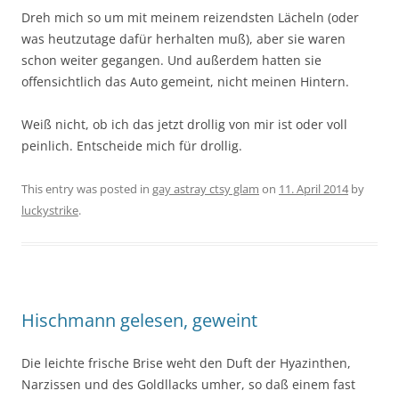
Dreh mich so um mit meinem reizendsten Lächeln (oder
was heutzutage dafür herhalten muß), aber sie waren
schon weiter gegangen. Und außerdem hatten sie
offensichtlich das Auto gemeint, nicht meinen Hintern.
Weiß nicht, ob ich das jetzt drollig von mir ist oder voll
peinlich. Entscheide mich für drollig.
This entry was posted in
gay astray ctsy glam
on
11. April 2014
by
luckystrike
.
Hischmann gelesen, geweint
Die leichte frische Brise weht den Duft der Hyazinthen,
Narzissen und des Goldllacks umher, so daß einem fast