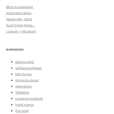
Bloss konsequent
Internationalista
Neues Jahr, Glück
Such trying times…
Lyzeum -> Museum
BURNMARKS
glamourdick
aufdauerschlauer
kitty koma
stories & places
arboretum
500beine
madame modeste
hotel mama
frau engl