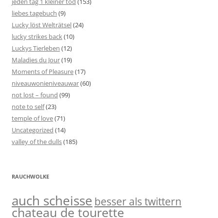
jeden tag 1 kleiner tod
(153)
liebes tagebuch
(9)
Lucky löst Welträtsel
(24)
lucky strikes back
(10)
Luckys Tierleben
(12)
Maladies du Jour
(19)
Moments of Pleasure
(17)
niveauwonieniveauwar
(60)
not lost – found
(99)
note to self
(23)
temple of love
(71)
Uncategorized
(14)
valley of the dulls
(185)
RAUCHWOLKE
auch scheisse
besser als twittern
chateau de tourette