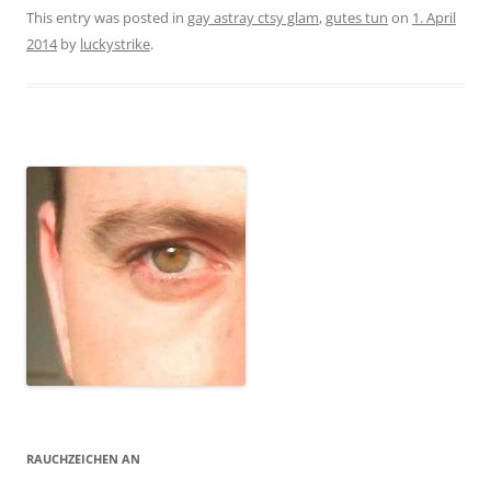
This entry was posted in
gay astray ctsy glam
,
gutes tun
on
1. April
2014
by
luckystrike
.
RAUCHZEICHEN AN