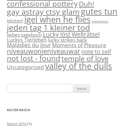
confessional pottery
Duh!
gutes tun
gay astray ctsy glam
igel when he flies
Idioten!
impressum
jeden tag 1 kleiner tod
Lucky löst Welträtsel
liebes tagebuch
Luckys Tierleben
lucky strikes back
Maladies du Jour
Moments of Pleasure
niveauwonieniveauwar
note to self
not lost - found
temple of love
valley of the dulls
Uncategorized
S
e
a
r
KALTER RAUCH
c
h
March 2016
(1)