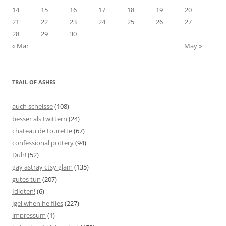
14
15
16
17
18
19
20
21
22
23
24
25
26
27
28
29
30
« Mar
May »
TRAIL OF ASHES
auch scheisse
(108)
besser als twittern
(24)
chateau de tourette
(67)
confessional pottery
(94)
Duh!
(52)
gay astray ctsy glam
(135)
gutes tun
(207)
Idioten!
(6)
igel when he flies
(227)
impressum
(1)