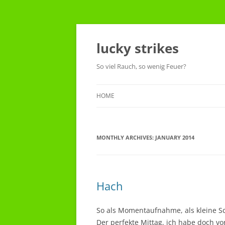
Skip
to
content
lucky strikes
So viel Rauch, so wenig Feuer?
HOME
MONTHLY ARCHIVES:
JANUARY 2014
Hach
So als Momentaufnahme, als kleine Sc
Der perfekte Mittag, ich habe doch vor