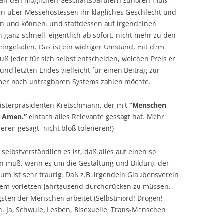
man den möglichen Geschäftspartnern zuhören muß,
hen über Messehostessen ihr klägliches Geschlecht und
 und können, und stattdessen auf irgendeinen
 ganz schnell, eigentlich ab sofort, nicht mehr zu den
ingeladen. Das ist ein widriger Umstand, mit dem
jeder für sich selbst entscheiden, welchen Preis er
 und letzten Endes vielleicht für einen Beitrag zur
mer noch untragbaren Systems zahlen möchte.
nisterpräsidenten Kretschmann, der mit
“Menschen
s. Amen.”
einfach alles Relevante gessagt hat. Mehr
eren gesagt, nicht bloß tolerieren!)
selbstverständlich es ist, daß alles auf einen so
n muß, wenn es um die Gestaltung und Bildung der
um ist sehr traurig. Daß z.B. irgendein Glaubensverein
dem vorletzen jahrtausend durchdrücken zu müssen,
gsten der Menschen arbeitet (Selbstmord! Drogen!
lich. Ja, Schwule, Lesben, Bisexuelle, Trans-Menschen