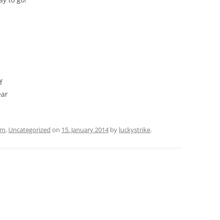
f
ear
am
,
Uncategorized
on
15. January 2014
by
luckystrike
.