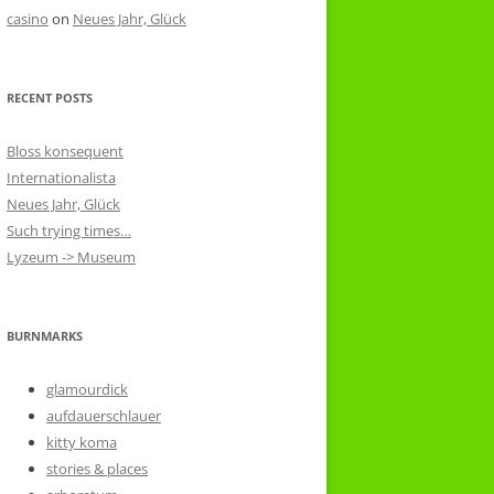
casino
on
Neues Jahr, Glück
RECENT POSTS
Bloss konsequent
Internationalista
Neues Jahr, Glück
Such trying times…
Lyzeum -> Museum
BURNMARKS
glamourdick
aufdauerschlauer
kitty koma
stories & places