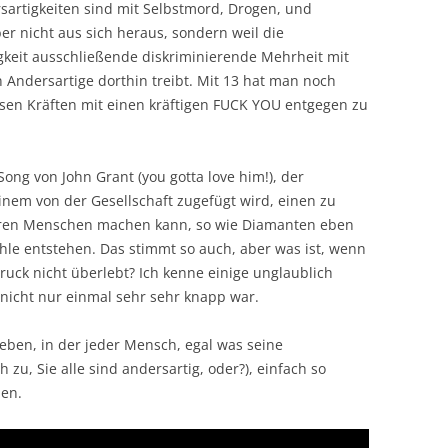
rsartigkeiten sind mit Selbstmord, Drogen, und
er nicht aus sich heraus, sondern weil die
gkeit ausschließende diskriminierende Mehrheit mit
 Andersartige dorthin treibt. Mit 13 hat man noch
esen Kräften mit einen kräftigen FUCK YOU entgegen zu
ong von John Grant (you gotta love him!), der
inem von der Gesellschaft zugefügt wird, einen zu
ren Menschen machen kann, so wie Diamanten eben
le entstehen. Das stimmt so auch, aber was ist, wenn
ruck nicht überlebt? Ich kenne einige unglaublich
nicht nur einmal sehr sehr knapp war.
leben, in der jeder Mensch, egal was seine
 zu, Sie alle sind andersartig, oder?), einfach so
men.