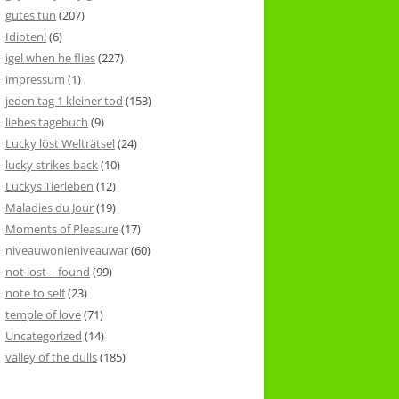
gutes tun
(207)
Idioten!
(6)
igel when he flies
(227)
impressum
(1)
jeden tag 1 kleiner tod
(153)
liebes tagebuch
(9)
Lucky löst Welträtsel
(24)
lucky strikes back
(10)
Luckys Tierleben
(12)
Maladies du Jour
(19)
Moments of Pleasure
(17)
niveauwonieniveauwar
(60)
not lost – found
(99)
note to self
(23)
temple of love
(71)
Uncategorized
(14)
valley of the dulls
(185)