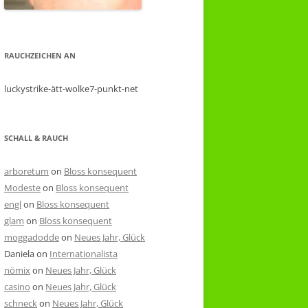
RAUCHZEICHEN AN
luckystrike-ätt-wolke7-punkt-net
SCHALL & RAUCH
arboretum
on
Bloss konsequent
Modeste
on
Bloss konsequent
engl
on
Bloss konsequent
glam
on
Bloss konsequent
moggadodde
on
Neues Jahr, Glück
Daniela
on
Internationalista
nömix
on
Neues Jahr, Glück
casino
on
Neues Jahr, Glück
schneck
on
Neues Jahr, Glück