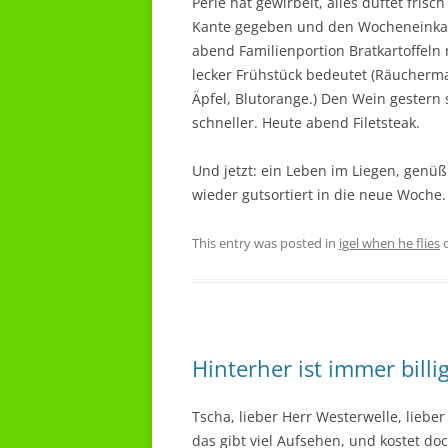
Perle hat gewirbelt, alles duftet fri
Kante gegeben und den Wocheneinkauf
abend Familienportion Bratkartoffeln 
lecker Frühstück bedeutet (Räucherma
Äpfel, Blutorange.) Den Wein gestern 
schneller. Heute abend Filetsteak.
Und jetzt: ein Leben im Liegen, genü
wieder gutsortiert in die neue Woche.
This entry was posted in
igel when he flies
Hinterher ist immer billi
Tscha, lieber Herr Westerwelle, lieber
das gibt viel Aufsehen, und kostet doc