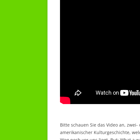
Bitte schauen Sie das Video an, zwei-
amerikanischer Kulturgeschichte, wel
Weg noch vor uns liegt. But: What a w