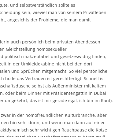
ute, und selbstverständlich sollte es
cheidung sein, wieviel man von seinem Privatleben
ibt, angesichts der Probleme, die man damit
nzlerin auch persönlich beim privaten Abendessen
igen Gleichstellung homosexueller
 politisch inakzeptabel und gesetzeswidrig finden,
zeit in der Umkleidekabine nicht bei den dort
alen und Sprüchen mitgemacht. So viel persönliche
h hoffe das Vertrauen ist gerechtfertigt. Schnell ist
nschaftsdusche selbst als Außenminister mit kaltem
n, oder beim Dinner mit Präsidentengattin in Dubai
r umgekehrt, das ist mir gerade egal, ich bin im Rant).
e zwar in der homofreundlichen Kulturbranche, aber
zernen hin sehr dünn, und wenn man dann auf einer
taktdynamisch sehr wichtigen Rauchpause die Kotze