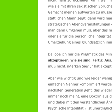
nicht mehr zurückhalten kann, weil 
wie sie mit ihren sexistischen Sprüc
Gemächt meinen aufwerten zu müssen
stattlichen Mann zeigt, dann wird man
strategischen Abendveranstaltungen e
man dann umgehen muß, aber das muß 
oder sie für die persönliche Integrität
Umerziehung eines grundsätzlich im
Da lobe ich mir die Pragmatik des Mi
akzeptieren, wie sie sind. Fertig. Au
muß nicht. (Merken Sie? Er hat akzepti
Aber wie wichtig und wie leider wenig 
einfachen Nenner komprimiert werde
nächsten Generation geht, das wieder
immer noch meint, eine Doktrin aus 
und dabei mit den verständlichen Än
Psychische Intabilität!), ist unerträg