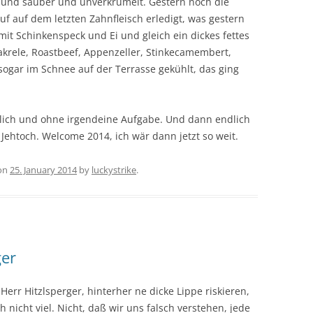
sch und sauber und unverkrümelt. Gestern noch die
 auf dem letzten Zahnfleisch erledigt, was gestern
mit Schinkenspeck und Ei und gleich ein dickes fettes
krele, Roastbeef, Appenzeller, Stinkecamembert,
sogar im Schnee auf der Terrasse gekühlt, das ging
ßlich und ohne irgendeine Aufgabe. Und dann endlich
 Jehtoch. Welcome 2014, ich wär dann jetzt so weit.
on
25. January 2014
by
luckystrike
.
ger
 Herr Hitzlsperger, hinterher ne dicke Lippe riskieren,
h nicht viel. Nicht, daß wir uns falsch verstehen, jede