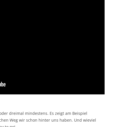
 oder dreimal mindestens. Es zeigt am Beispiel
chen Weg wir schon hinter uns haben. Und wieviel
ay to go!