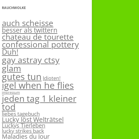
RAUCHWOLKE
auch scheisse
besser als twittern
chateau de tourette
confessional pottery
Duh!
gay astray ctsy
glam
gutes tun
Idioten!
igel when he flies
impressum
jeden tag 1 kleiner
tod
liebes tagebuch
Lucky löst Welträtsel
Luckys Tierleben
lucky strikes back
Maladies du Jour