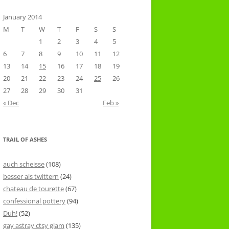
January 2014
M
T
W
T
F
S
S
1
2
3
4
5
6
7
8
9
10
11
12
13
14
15
16
17
18
19
20
21
22
23
24
25
26
27
28
29
30
31
« Dec
Feb »
TRAIL OF ASHES
auch scheisse
(108)
besser als twittern
(24)
chateau de tourette
(67)
confessional pottery
(94)
Duh!
(52)
gay astray ctsy glam
(135)