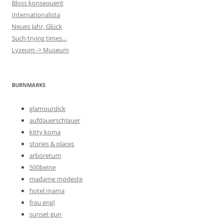
Bloss konsequent
Internationalista
Neues Jahr, Glück
Such trying times…
Lyzeum -> Museum
BURNMARKS
glamourdick
aufdauerschlauer
kitty koma
stories & places
arboretum
500beine
madame modeste
hotel mama
frau engl
sunset gun