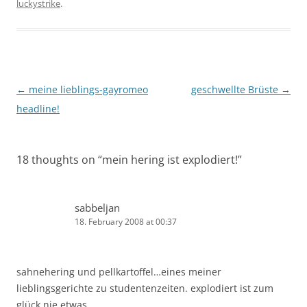
luckystrike
.
Post
←
meine lieblings-gayromeo
geschwellte Brüste
→
navigation
headline!
18 thoughts on “
mein hering ist explodiert!
”
sabbeljan
18. February 2008 at 00:37
sahnehering und pellkartoffel…eines meiner
lieblingsgerichte zu studentenzeiten. explodiert ist zum
glück nie etwas.