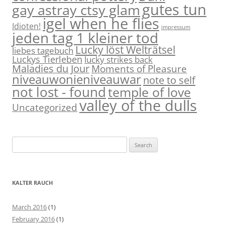
gutes tun
gay astray ctsy glam
igel when he flies
Idioten!
impressum
jeden tag 1 kleiner tod
Lucky löst Welträtsel
liebes tagebuch
Luckys Tierleben
lucky strikes back
Maladies du Jour
Moments of Pleasure
niveauwonieniveauwar
note to self
not lost - found
temple of love
valley of the dulls
Uncategorized
S
e
a
r
KALTER RAUCH
c
h
March 2016
(1)
f
February 2016
(1)