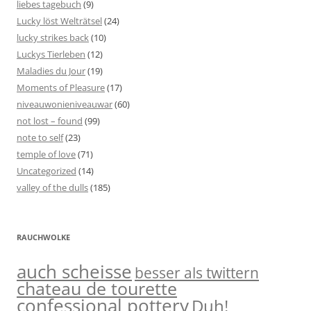
liebes tagebuch
(9)
Lucky löst Welträtsel
(24)
lucky strikes back
(10)
Luckys Tierleben
(12)
Maladies du Jour
(19)
Moments of Pleasure
(17)
niveauwonieniveauwar
(60)
not lost – found
(99)
note to self
(23)
temple of love
(71)
Uncategorized
(14)
valley of the dulls
(185)
RAUCHWOLKE
auch scheisse
besser als twittern
chateau de tourette
confessional pottery
Duh!