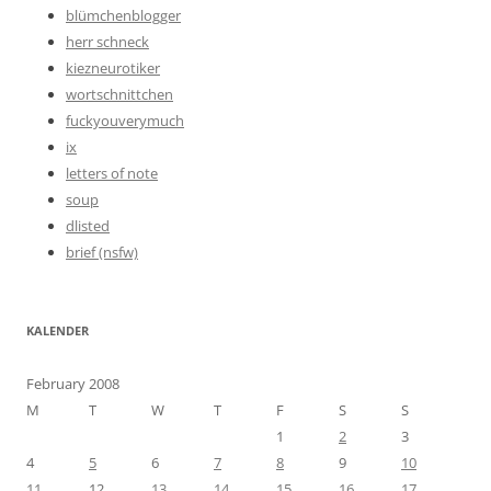
blümchenblogger
herr schneck
kiezneurotiker
wortschnittchen
fuckyouverymuch
ix
letters of note
soup
dlisted
brief (nsfw)
KALENDER
February 2008
M
T
W
T
F
S
S
1
2
3
4
5
6
7
8
9
10
11
12
13
14
15
16
17