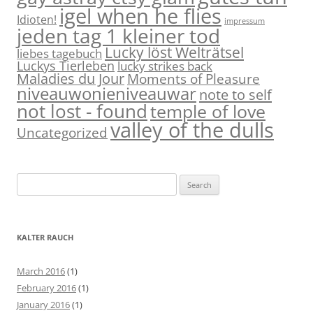
igel when he flies
Idioten!
impressum
jeden tag 1 kleiner tod
Lucky löst Welträtsel
liebes tagebuch
Luckys Tierleben
lucky strikes back
Maladies du Jour
Moments of Pleasure
niveauwonieniveauwar
note to self
not lost - found
temple of love
valley of the dulls
Uncategorized
S
e
a
r
KALTER RAUCH
c
h
March 2016
(1)
f
February 2016
(1)
o
January 2016
(1)