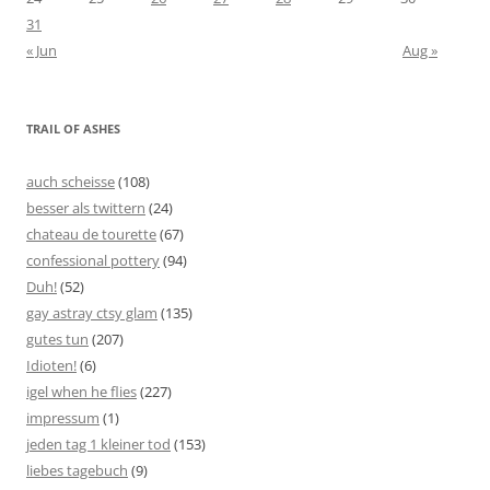
31
« Jun
Aug »
TRAIL OF ASHES
auch scheisse
(108)
besser als twittern
(24)
chateau de tourette
(67)
confessional pottery
(94)
Duh!
(52)
gay astray ctsy glam
(135)
gutes tun
(207)
Idioten!
(6)
igel when he flies
(227)
impressum
(1)
jeden tag 1 kleiner tod
(153)
liebes tagebuch
(9)