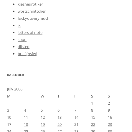
kiezneurotiker
wortschnittchen
fuckyouverymuch
ix
letters of note
soup
dlisted
brief (nsfw)
KALENDER
July 2006
M
T
W
T
F
S
S
1
2
3
4
5
6
7
8
9
10
11
12
13
14
15
16
17
18
19
20
21
22
23
24
25
26
27
28
29
30