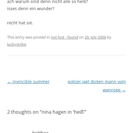
ach warum sind denn nicht alle so heiß?
isses denn ein wunder?
recht hat sie.
This entry was posted in
not lost - found
on
20. July 2006
by
luckystrike
.
Post
←
invincible summer
polizei jagt dicken mann vom
navigation
wannsee
→
2 thoughts on “
nina hagen in ‘heiß’
”
brittbee