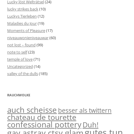
Lucky löst Welträtsel
(24)
lucky strikes back
(10)
Luckys Tierleben
(12)
Maladies du Jour
(19)
Moments of Pleasure
(17)
niveauwonieniveauwar
(60)
not lost – found
(99)
note to self
(23)
temple of love
(71)
Uncategorized
(14)
valley of the dulls
(185)
RAUCHWOLKE
auch scheisse
besser als twittern
chateau de tourette
confessional pottery
Duh!
gutes tun
gay astray ctsy glam