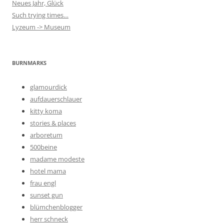
Neues Jahr, Glück
Such trying times…
Lyzeum -> Museum
BURNMARKS
glamourdick
aufdauerschlauer
kitty koma
stories & places
arboretum
500beine
madame modeste
hotel mama
frau engl
sunset gun
blümchenblogger
herr schneck