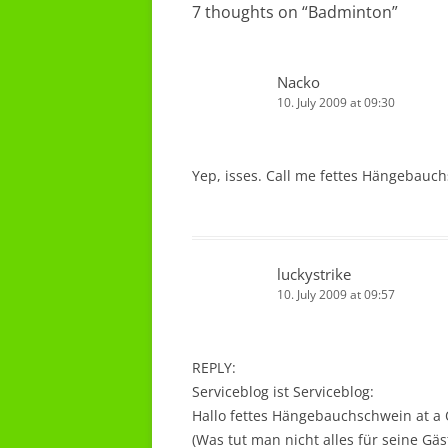
7 thoughts on “
Badminton
”
Nacko
10. July 2009 at 09:30
Yep, isses. Call me fettes Hängebauch
luckystrike
10. July 2009 at 09:57
REPLY:
Serviceblog ist Serviceblog:
Hallo fettes Hängebauchschwein at a 
(Was tut man nicht alles für seine Gä