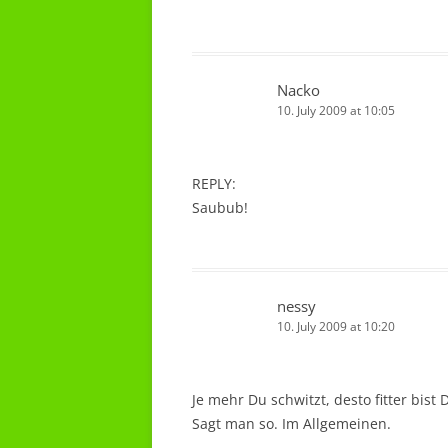
Nacko
10. July 2009 at 10:05
REPLY:
Saubub!
nessy
10. July 2009 at 10:20
Je mehr Du schwitzt, desto fitter bist 
Sagt man so. Im Allgemeinen.