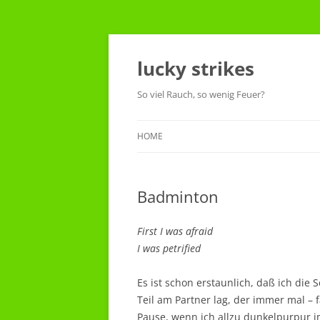
Skip
to
content
lucky strikes
So viel Rauch, so wenig Feuer?
HOME
Badminton
First I was afraid
I was petrified
Es ist schon erstaunlich, daß ich di
Teil am Partner lag, der immer mal – f
Pause, wenn ich allzu dunkelpurpur i