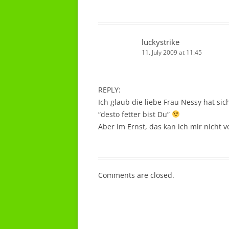
luckystrike
11. July 2009 at 11:45
REPLY:
Ich glaub die liebe Frau Nessy hat sic
“desto fetter bist Du”
Aber im Ernst, das kan ich mir nicht v
Comments are closed.