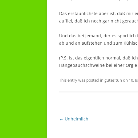
Das erstaunlichste aber ist, daß mir 
auffiel, daß ich noch gar nicht gerauch
Und das bei jemand, der es sportlich 
ab und an aufstehen und zum Kühls
(P.S. Ist das eigentlich normal, daß 
Hängebauchschweine bei einer Orgie
This entry was posted in
gutes tun
on
10. J
Post
←
Unheimlich
navigation