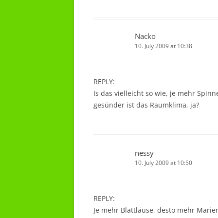
Nacko
10. July 2009 at 10:38
REPLY:
Is das vielleicht so wie, je mehr Spi
gesünder ist das Raumklima, ja?
nessy
10. July 2009 at 10:50
REPLY:
Je mehr Blattläuse, desto mehr Marie