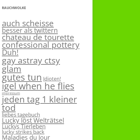
RAUCHWOLKE
auch scheisse
besser als twittern
chateau de tourette
confessional pottery
Duh!
gay astray ctsy
glam
gutes tun
Idioten!
igel when he flies
impressum
jeden tag 1 kleiner
tod
liebes tagebuch
Lucky löst Welträtsel
Luckys Tierleben
lucky strikes back
Maladies du Jour