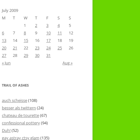
July 2009
M
T
W
T
F
S
S
1
2
3
4
5
6
7
8
9
10
11
12
13
14
15
16
17
18
19
20
21
22
23
24
25
26
27
28
29
30
31
« Jun
Aug »
TRAIL OF ASHES
auch scheisse
(108)
besser als twittern
(24)
chateau de tourette
(67)
confessional pottery
(94)
Duh!
(52)
gay astray ctsy glam
(135)