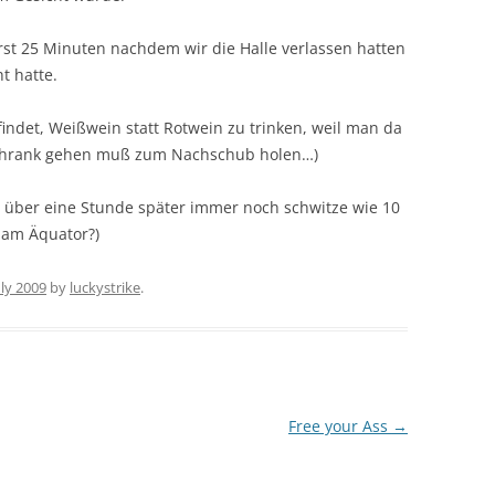
erst 25 Minuten nachdem wir die Halle verlassen hatten
t hatte.
findet, Weißwein statt Rotwein zu trinken, weil man da
chrank gehen muß zum Nachschub holen…)
ich über eine Stunde später immer noch schwitze wie 10
 am Äquator?)
uly 2009
by
luckystrike
.
Free your Ass
→