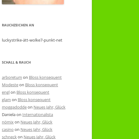
RAUCHZEICHEN AN
luckystrike-ätt-wolke7-punkt-net
SCHALL & RAUCH
arboretum
on
Bloss konsequent
Modeste
on
Bloss konsequent
engl
on
Bloss konsequent
glam
on
Bloss konsequent
moggadodde
on
Neues Jahr, Glück
Daniela
on
Internationalista
nömix
on
Neues Jahr, Glück
casino
on
Neues Jahr, Glück
schneck
on
Neues Jahr, Glück