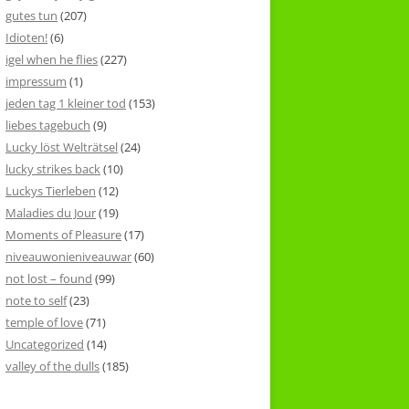
gutes tun
(207)
Idioten!
(6)
igel when he flies
(227)
impressum
(1)
jeden tag 1 kleiner tod
(153)
liebes tagebuch
(9)
Lucky löst Welträtsel
(24)
lucky strikes back
(10)
Luckys Tierleben
(12)
Maladies du Jour
(19)
Moments of Pleasure
(17)
niveauwonieniveauwar
(60)
not lost – found
(99)
note to self
(23)
temple of love
(71)
Uncategorized
(14)
valley of the dulls
(185)