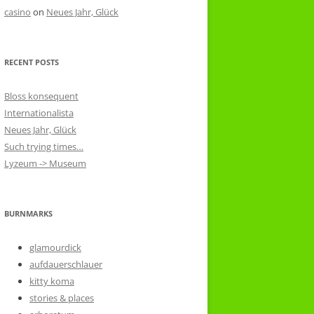
casino
on
Neues Jahr, Glück
RECENT POSTS
Bloss konsequent
Internationalista
Neues Jahr, Glück
Such trying times…
Lyzeum -> Museum
BURNMARKS
glamourdick
aufdauerschlauer
kitty koma
stories & places