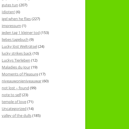
gutes tun
(207)
Idioten!
(6)
igel when he flies
(227)
impressum
(1)
jeden tag 1 kleiner tod
(153)
liebes tagebuch
(9)
Lucky löst Welträtsel
(24)
lucky strikes back
(10)
Luckys Tierleben
(12)
Maladies du Jour
(19)
Moments of Pleasure
(17)
niveauwonieniveauwar
(60)
not lost – found
(99)
note to self
(23)
temple of love
(71)
Uncategorized
(14)
valley of the dulls
(185)