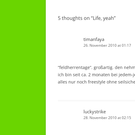
navigation
5 thoughts on “
Life, yeah
”
timanfaya
26. November 2010 at 01:17
“feldherrentage”. großartig. den nehm
ich bin seit ca. 2 monaten bei jedem
alles nur noch freestyle ohne seilsich
luckystrike
28. November 2010 at 02:15