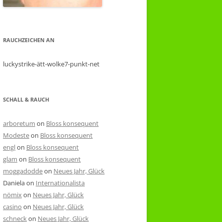
RAUCHZEICHEN AN
luckystrike-ätt-wolke7-punkt-net
SCHALL & RAUCH
arboretum
on
Bloss konsequent
Modeste
on
Bloss konsequent
engl
on
Bloss konsequent
glam
on
Bloss konsequent
moggadodde
on
Neues Jahr, Glück
Daniela
on
Internationalista
nömix
on
Neues Jahr, Glück
casino
on
Neues Jahr, Glück
schneck
on
Neues Jahr, Glück