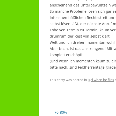
anscheinend das Unterbewußtsein wen
So manche Probleme lösen sich gar se
Info einen häßlichen Rechtsstreit unn
selbst lösen läßt, der nächste Anruf
Tobe von Termin zu Termin, kaum vorb
drumrum der Rest von selbst klärt.
Welt und ich drehen momentan wohl in 
Aber boah, ist das anstrengend! Mittw
komplett erschöpft.
(Und wenn ich momentan kaum zu eine
bitte nach, sind Feldherrentage gra
This entry was posted in
igel when he flies
Post
←
70-80%