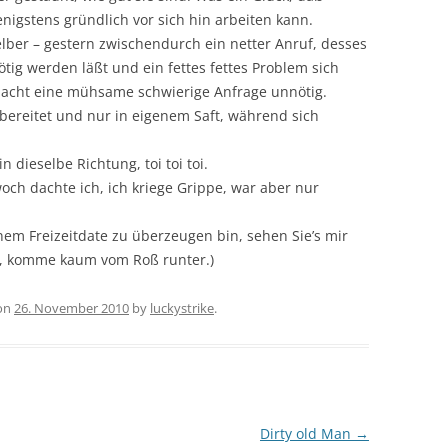
igstens gründlich vor sich hin arbeiten kann.
lber – gestern zwischendurch ein netter Anruf, desses
ötig werden läßt und ein fettes fettes Problem sich
 macht eine mühsame schwierige Anfrage unnötig.
ereitet und nur in eigenem Saft, während sich
dieselbe Richtung, toi toi toi.
och dachte ich, ich kriege Grippe, war aber nur
m Freizeitdate zu überzeugen bin, sehen Sie’s mir
de, komme kaum vom Roß runter.)
on
26. November 2010
by
luckystrike
.
Dirty old Man
→