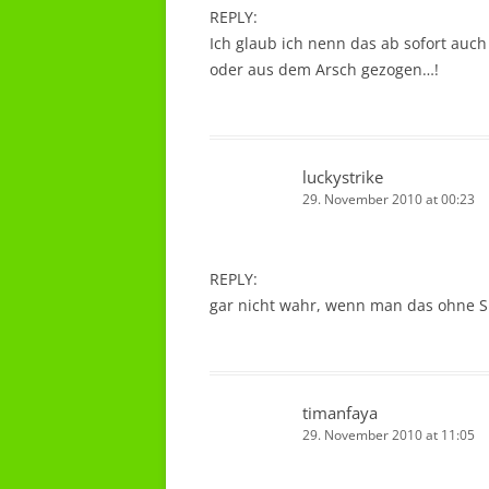
REPLY:
Ich glaub ich nenn das ab sofort auch 
oder aus dem Arsch gezogen…!
luckystrike
29. November 2010 at 00:23
REPLY:
gar nicht wahr, wenn man das ohne Skr
timanfaya
29. November 2010 at 11:05