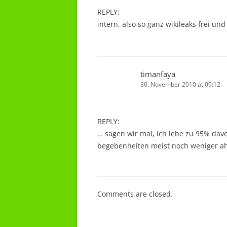
REPLY:
intern, also so ganz wikileaks frei un
timanfaya
30. November 2010 at 09:12
REPLY:
… sagen wir mal, ich lebe zu 95% dav
begebenheiten meist noch weniger 
Comments are closed.