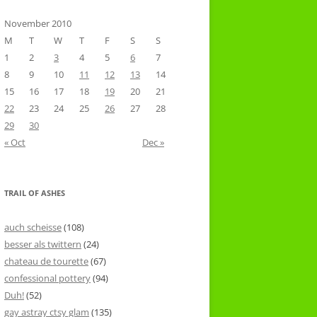
November 2010
M
T
W
T
F
S
S
1
2
3
4
5
6
7
8
9
10
11
12
13
14
15
16
17
18
19
20
21
22
23
24
25
26
27
28
29
30
« Oct
Dec »
TRAIL OF ASHES
auch scheisse
(108)
besser als twittern
(24)
chateau de tourette
(67)
confessional pottery
(94)
Duh!
(52)
gay astray ctsy glam
(135)