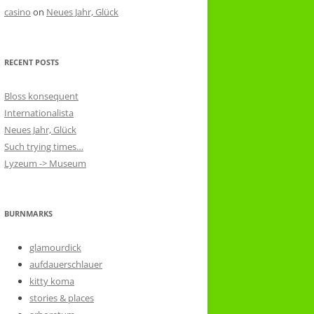
casino
on
Neues Jahr, Glück
RECENT POSTS
Bloss konsequent
Internationalista
Neues Jahr, Glück
Such trying times…
Lyzeum -> Museum
BURNMARKS
glamourdick
aufdauerschlauer
kitty koma
stories & places