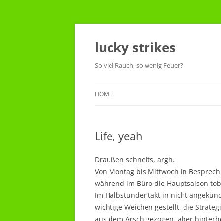
Skip
to
content
lucky strikes
So viel Rauch, so wenig Feuer?
HOME
Life, yeah
Draußen schneits, argh.
Von Montag bis Mittwoch in Besprechu
während im Büro die Hauptsaison tobt
Im Halbstundentakt in nicht angekün
wichtige Weichen gestellt, die Strate
aus dem Arsch gezogen, aber hinterher