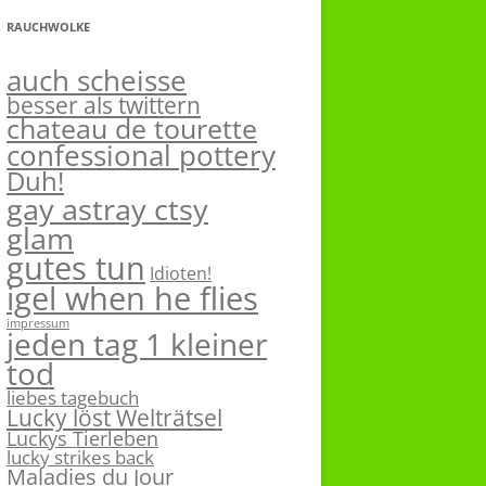
RAUCHWOLKE
auch scheisse
besser als twittern
chateau de tourette
confessional pottery
Duh!
gay astray ctsy
glam
gutes tun
Idioten!
igel when he flies
impressum
jeden tag 1 kleiner
tod
liebes tagebuch
Lucky löst Welträtsel
Luckys Tierleben
lucky strikes back
Maladies du Jour