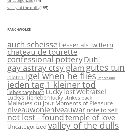
Uncategorized
(14)
valley of the dulls
(185)
RAUCHWOLKE
auch scheisse
besser als twittern
chateau de tourette
confessional pottery
Duh!
gutes tun
gay astray ctsy glam
igel when he flies
Idioten!
impressum
jeden tag 1 kleiner tod
Lucky löst Welträtsel
liebes tagebuch
Luckys Tierleben
lucky strikes back
Maladies du Jour
Moments of Pleasure
niveauwonieniveauwar
note to self
not lost - found
temple of love
valley of the dulls
Uncategorized