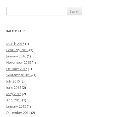
S
e
a
r
KALTER RAUCH
c
h
March 2016
(1)
f
February 2016
(1)
o
January 2016
(1)
r
November 2015
(1)
:
October 2015
(1)
September 2015
(1)
July 2015
(2)
June 2015
(2)
May 2015
(2)
April 2015
(3)
January 2015
(1)
December 2014
(2)