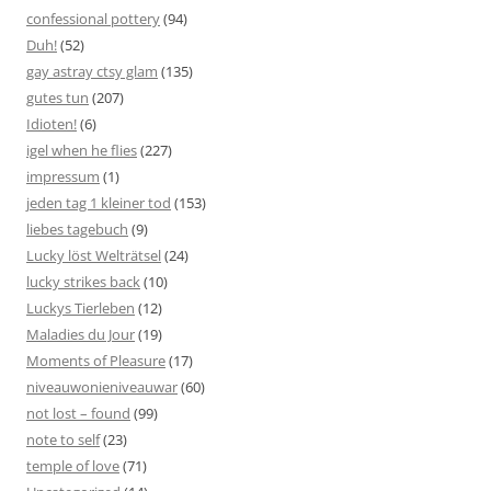
confessional pottery
(94)
Duh!
(52)
gay astray ctsy glam
(135)
gutes tun
(207)
Idioten!
(6)
igel when he flies
(227)
impressum
(1)
jeden tag 1 kleiner tod
(153)
liebes tagebuch
(9)
Lucky löst Welträtsel
(24)
lucky strikes back
(10)
Luckys Tierleben
(12)
Maladies du Jour
(19)
Moments of Pleasure
(17)
niveauwonieniveauwar
(60)
not lost – found
(99)
note to self
(23)
temple of love
(71)