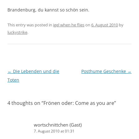
Brandenburg, du kannst so schön sein.
This entry was posted in
igel when he flies
on
6. August 2010
by
luckystrike
.
Post
←
Die Lebenden und die
Posthume Geschenke
→
navigation
Toten
4 thoughts on “
Frönen oder: Come as you are
”
wortschnittchen (Gast)
7. August 2010 at 01:31