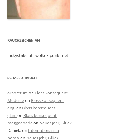
RAUCHZEICHEN AN
luckystrike-ätt-wolke7-punkt-net
SCHALL & RAUCH
arboretum
on
Bloss konsequent
Modeste
on
Bloss konsequent
engl
on
Bloss konsequent
glam
on
Bloss konsequent
moggadodde
on
Neues Jahr, Glück
Daniela
on
Internationalista
nömix
on
Neues Jahr, Glück