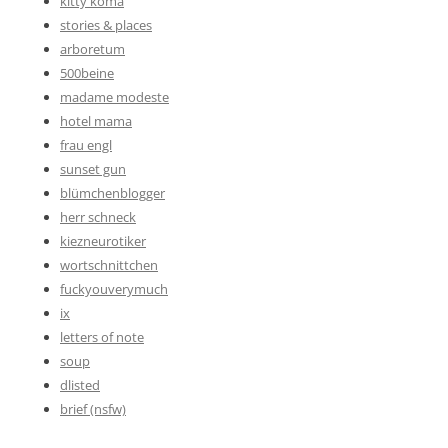
kitty koma
stories & places
arboretum
500beine
madame modeste
hotel mama
frau engl
sunset gun
blümchenblogger
herr schneck
kiezneurotiker
wortschnittchen
fuckyouverymuch
ix
letters of note
soup
dlisted
brief (nsfw)