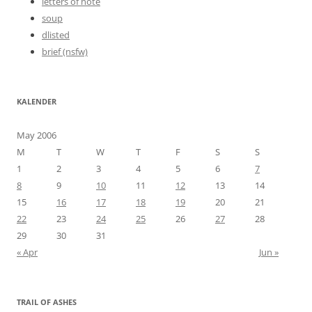
letters of note
soup
dlisted
brief (nsfw)
KALENDER
May 2006
M
T
W
T
F
S
S
1
2
3
4
5
6
7
8
9
10
11
12
13
14
15
16
17
18
19
20
21
22
23
24
25
26
27
28
29
30
31
« Apr
Jun »
TRAIL OF ASHES