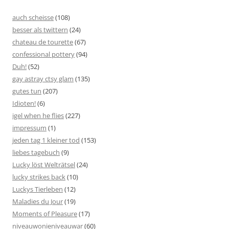
auch scheisse
(108)
besser als twittern
(24)
chateau de tourette
(67)
confessional pottery
(94)
Duh!
(52)
gay astray ctsy glam
(135)
gutes tun
(207)
Idioten!
(6)
igel when he flies
(227)
impressum
(1)
jeden tag 1 kleiner tod
(153)
liebes tagebuch
(9)
Lucky löst Welträtsel
(24)
lucky strikes back
(10)
Luckys Tierleben
(12)
Maladies du Jour
(19)
Moments of Pleasure
(17)
niveauwonieniveauwar
(60)