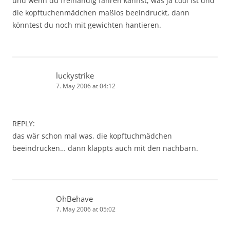
und wenn du freihändig fahren kannst, was ja cool ist und
die kopftuchenmädchen maßlos beeindruckt, dann
könntest du noch mit gewichten hantieren.
luckystrike
7. May 2006 at 04:12
REPLY:
das wär schon mal was, die kopftuchmädchen
beeindrucken… dann klappts auch mit den nachbarn.
OhBehave
7. May 2006 at 05:02