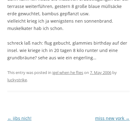
terrasse weiterführen, gestern 8 große blaue müllsäcke
erde gewuchtet, bambus gepflanzt usw.
vielleicht krieg ich ja wenigstens nen sonnenbrand.
muskelkater hab ich schon.
schreck laß nach: flug gebucht, glammies birthday auf der
insel. wie kriege ich in 20 tagen 8 kilo runter und eine
grundbräune? sehe aus wie ein engerling…
This entry was posted in
igel when he flies
on
7. May 2006
by
luckystrike
.
Post
←
jibs nich!
miss new york
→
navigation