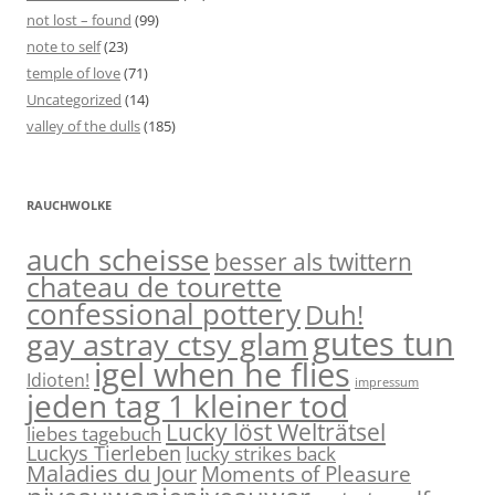
not lost – found
(99)
note to self
(23)
temple of love
(71)
Uncategorized
(14)
valley of the dulls
(185)
RAUCHWOLKE
auch scheisse
besser als twittern
chateau de tourette
confessional pottery
Duh!
gutes tun
gay astray ctsy glam
igel when he flies
Idioten!
impressum
jeden tag 1 kleiner tod
Lucky löst Welträtsel
liebes tagebuch
Luckys Tierleben
lucky strikes back
Maladies du Jour
Moments of Pleasure