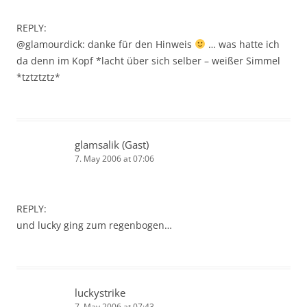
REPLY:
@glamourdick: danke für den Hinweis
… was hatte ich
da denn im Kopf *lacht über sich selber – weißer Simmel
*tztztztz*
glamsalik (Gast)
7. May 2006 at 07:06
REPLY:
und lucky ging zum regenbogen…
luckystrike
7. May 2006 at 07:43