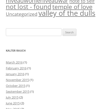
niveauwonieniveauwar
note to self
not lost - found
temple of love
valley of the dulls
Uncategorized
S
e
a
r
KALTER RAUCH
c
h
March 2016
(1)
f
February 2016
(1)
o
January 2016
(1)
r
November 2015
(1)
:
October 2015
(1)
September 2015
(1)
July 2015
(2)
June 2015
(2)