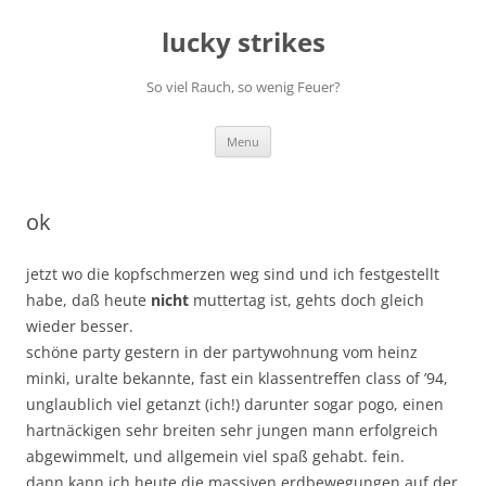
Skip
to
lucky strikes
content
So viel Rauch, so wenig Feuer?
Menu
ok
jetzt wo die kopfschmerzen weg sind und ich festgestellt
habe, daß heute
nicht
muttertag ist, gehts doch gleich
wieder besser.
schöne party gestern in der partywohnung vom heinz
minki, uralte bekannte, fast ein klassentreffen class of ’94,
unglaublich viel getanzt (ich!) darunter sogar pogo, einen
hartnäckigen sehr breiten sehr jungen mann erfolgreich
abgewimmelt, und allgemein viel spaß gehabt. fein.
dann kann ich heute die massiven erdbewegungen auf der