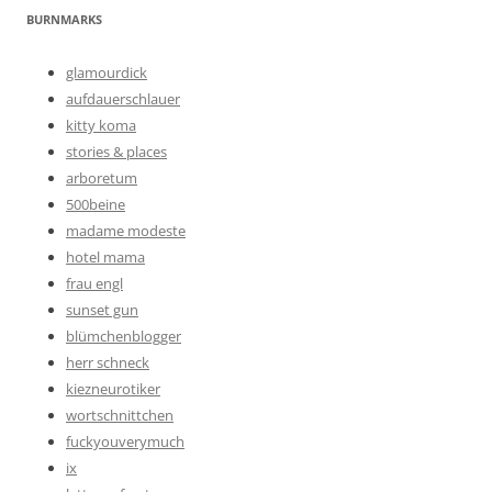
BURNMARKS
glamourdick
aufdauerschlauer
kitty koma
stories & places
arboretum
500beine
madame modeste
hotel mama
frau engl
sunset gun
blümchenblogger
herr schneck
kiezneurotiker
wortschnittchen
fuckyouverymuch
ix