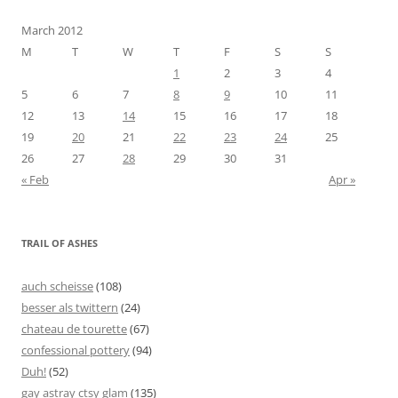
March 2012
M
T
W
T
F
S
S
1
2
3
4
5
6
7
8
9
10
11
12
13
14
15
16
17
18
19
20
21
22
23
24
25
26
27
28
29
30
31
« Feb
Apr »
TRAIL OF ASHES
auch scheisse
(108)
besser als twittern
(24)
chateau de tourette
(67)
confessional pottery
(94)
Duh!
(52)
gay astray ctsy glam
(135)