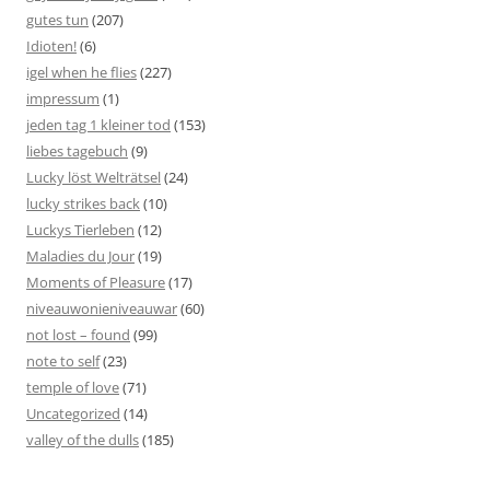
gutes tun
(207)
Idioten!
(6)
igel when he flies
(227)
impressum
(1)
jeden tag 1 kleiner tod
(153)
liebes tagebuch
(9)
Lucky löst Welträtsel
(24)
lucky strikes back
(10)
Luckys Tierleben
(12)
Maladies du Jour
(19)
Moments of Pleasure
(17)
niveauwonieniveauwar
(60)
not lost – found
(99)
note to self
(23)
temple of love
(71)
Uncategorized
(14)
valley of the dulls
(185)