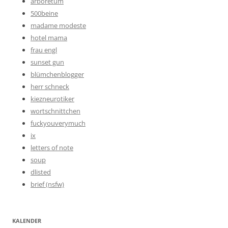
arboretum
500beine
madame modeste
hotel mama
frau engl
sunset gun
blümchenblogger
herr schneck
kiezneurotiker
wortschnittchen
fuckyouverymuch
ix
letters of note
soup
dlisted
brief (nsfw)
KALENDER