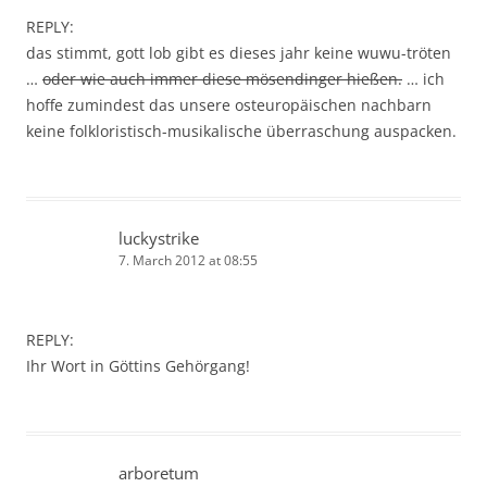
REPLY:
das stimmt, gott lob gibt es dieses jahr keine wuwu-tröten
…
oder wie auch immer diese mösendinger hießen.
… ich
hoffe zumindest das unsere osteuropäischen nachbarn
keine folkloristisch-musikalische überraschung auspacken.
luckystrike
7. March 2012 at 08:55
REPLY:
Ihr Wort in Göttins Gehörgang!
arboretum