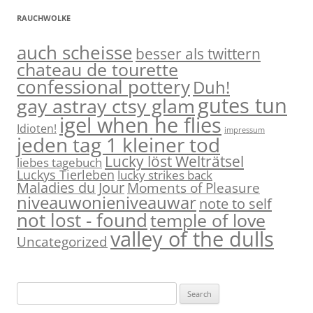
RAUCHWOLKE
auch scheisse
besser als twittern
chateau de tourette
confessional pottery
Duh!
gutes tun
gay astray ctsy glam
igel when he flies
Idioten!
impressum
jeden tag 1 kleiner tod
Lucky löst Welträtsel
liebes tagebuch
Luckys Tierleben
lucky strikes back
Maladies du Jour
Moments of Pleasure
niveauwonieniveauwar
note to self
not lost - found
temple of love
valley of the dulls
Uncategorized
S
e