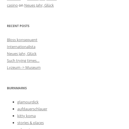
casino
on
Neues Jahr, Glück
RECENT POSTS
Bloss konsequent
Internationalista
Neues Jahr, Glück
Such trying times…
Lyzeum -> Museum
BURNMARKS
glamourdick
aufdauerschlauer
kitty koma
stories & places