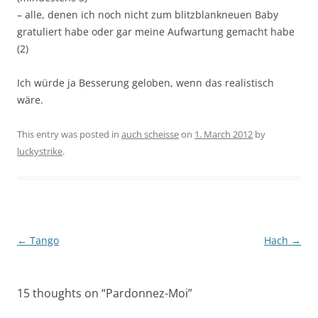
– alle, denen ich noch nicht zum blitzblankneuen Baby
gratuliert habe oder gar meine Aufwartung gemacht habe
(2)
Ich würde ja Besserung geloben, wenn das realistisch
wäre.
This entry was posted in
auch scheisse
on
1. March 2012
by
luckystrike
.
Post
←
Tango
Hach
→
navigation
15 thoughts on “
Pardonnez-Moi
”