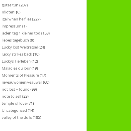
gutes tun
(207)
Idioten!
(6)
igel when he flies
(227)
impressum
(1)
jeden tag 1 kleiner tod
(153)
liebes tagebuch
(9)
Lucky löst Welträtsel
(24)
lucky strikes back
(10)
Luckys Tierleben
(12)
Maladies du Jour
(19)
Moments of Pleasure
(17)
niveauwonieniveauwar
(60)
not lost – found
(99)
note to self
(23)
temple of love
(71)
Uncategorized
(14)
valley of the dulls
(185)