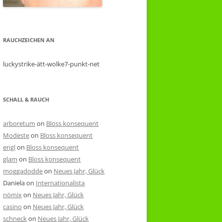
RAUCHZEICHEN AN
luckystrike-ätt-wolke7-punkt-net
SCHALL & RAUCH
arboretum
on
Bloss konsequent
Modeste
on
Bloss konsequent
engl
on
Bloss konsequent
glam
on
Bloss konsequent
moggadodde
on
Neues Jahr, Glück
Daniela
on
Internationalista
nömix
on
Neues Jahr, Glück
casino
on
Neues Jahr, Glück
schneck
on
Neues Jahr, Glück