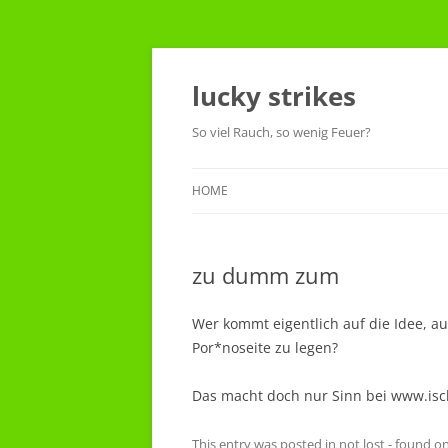
Skip
to
content
lucky strikes
So viel Rauch, so wenig Feuer?
HOME
zu dumm zum
Wer kommt eigentlich auf die Idee, a
Por*noseite zu legen?
Das macht doch nur Sinn bei www.isc
This entry was posted in
not lost - found
o