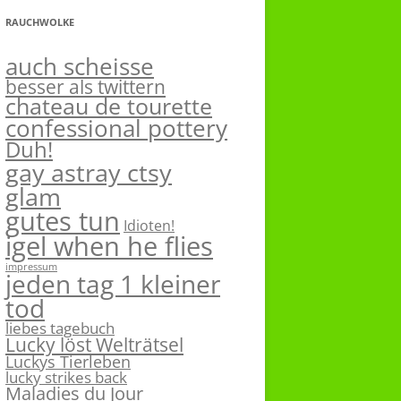
RAUCHWOLKE
auch scheisse
besser als twittern
chateau de tourette
confessional pottery
Duh!
gay astray ctsy
glam
gutes tun
Idioten!
igel when he flies
impressum
jeden tag 1 kleiner
tod
liebes tagebuch
Lucky löst Welträtsel
Luckys Tierleben
lucky strikes back
Maladies du Jour