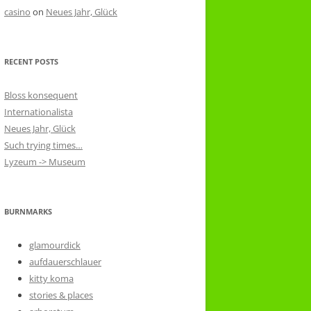
casino
on
Neues Jahr, Glück
RECENT POSTS
Bloss konsequent
Internationalista
Neues Jahr, Glück
Such trying times…
Lyzeum -> Museum
BURNMARKS
glamourdick
aufdauerschlauer
kitty koma
stories & places