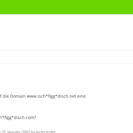
uf die Domain www.isch*figg*disch.net eine
h*figg*disch.com?
n
25. January 2007
by
luckystrike
.