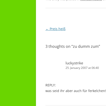
Post
←
Preis heiß
navigation
3 thoughts on “
zu dumm zum
”
luckystrike
25. January 2007 at 06:40
REPLY:
was seid ihr aber auch für ferkelchen!