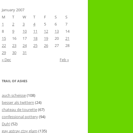
January 2007
M
T
W
T
F
S
S
1
2
3
4
5
6
7
8
9
10
11
12
13
14
15
16
17
18
19
20
21
22
23
24
25
26
27
28
29
30
31
« Dec
Feb »
TRAIL OF ASHES
auch scheisse
(108)
besser als twittern
(24)
chateau de tourette
(67)
confessional pottery
(94)
Duh!
(52)
gay astray ctsy glam
(135)