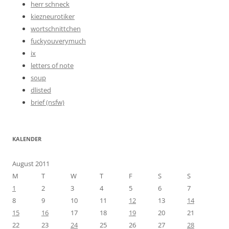
herr schneck
kiezneurotiker
wortschnittchen
fuckyouverymuch
ix
letters of note
soup
dlisted
brief (nsfw)
KALENDER
August 2011
M
T
W
T
F
S
S
1
2
3
4
5
6
7
8
9
10
11
12
13
14
15
16
17
18
19
20
21
22
23
24
25
26
27
28