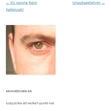
Post
←
It’s raining Rain!
Urlaubsgefahren
→
navigation
Hallelujah!
RAUCHZEICHEN AN
luckystrike-ätt-wolke7-punkt-net