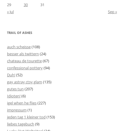
29
30
31
« Jul
Sep »
TRAIL OF ASHES
auch scheisse
(108)
besser als twittern
(24)
chateau de tourette
(67)
confessional pottery
(94)
Duh!
(52)
gay astray ctsy glam
(135)
gutes tun
(207)
Idioten!
(6)
igel when he flies
(227)
impressum
(1)
jeden tag 1 kleiner tod
(153)
liebes tagebuch
(9)