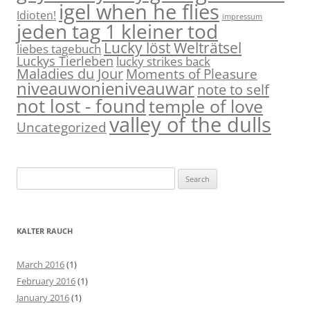
igel when he flies
Idioten!
impressum
jeden tag 1 kleiner tod
Lucky löst Welträtsel
liebes tagebuch
Luckys Tierleben
lucky strikes back
Maladies du Jour
Moments of Pleasure
niveauwonieniveauwar
note to self
not lost - found
temple of love
valley of the dulls
Uncategorized
S
e
a
r
KALTER RAUCH
c
h
March 2016
(1)
f
February 2016
(1)
o
January 2016
(1)
r