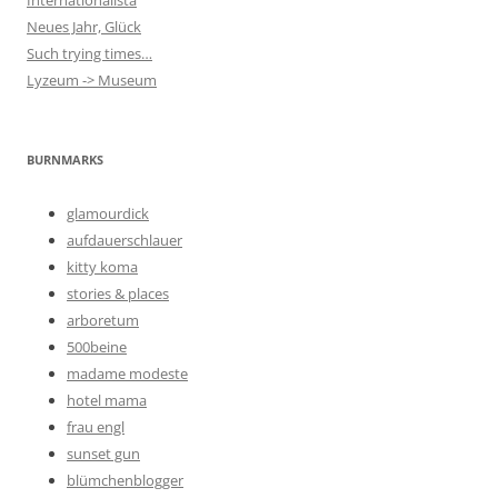
Internationalista
Neues Jahr, Glück
Such trying times…
Lyzeum -> Museum
BURNMARKS
glamourdick
aufdauerschlauer
kitty koma
stories & places
arboretum
500beine
madame modeste
hotel mama
frau engl
sunset gun
blümchenblogger