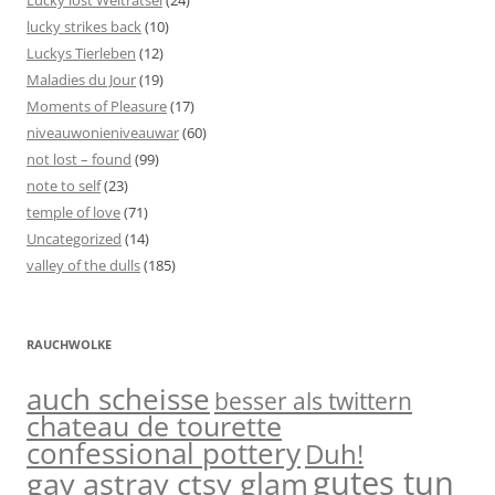
Lucky löst Welträtsel
(24)
lucky strikes back
(10)
Luckys Tierleben
(12)
Maladies du Jour
(19)
Moments of Pleasure
(17)
niveauwonieniveauwar
(60)
not lost – found
(99)
note to self
(23)
temple of love
(71)
Uncategorized
(14)
valley of the dulls
(185)
RAUCHWOLKE
auch scheisse
besser als twittern
chateau de tourette
confessional pottery
Duh!
gutes tun
gay astray ctsy glam