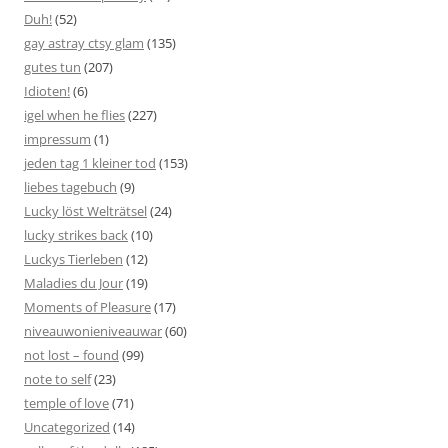
Duh!
(52)
gay astray ctsy glam
(135)
gutes tun
(207)
Idioten!
(6)
igel when he flies
(227)
impressum
(1)
jeden tag 1 kleiner tod
(153)
liebes tagebuch
(9)
Lucky löst Welträtsel
(24)
lucky strikes back
(10)
Luckys Tierleben
(12)
Maladies du Jour
(19)
Moments of Pleasure
(17)
niveauwonieniveauwar
(60)
not lost – found
(99)
note to self
(23)
temple of love
(71)
Uncategorized
(14)