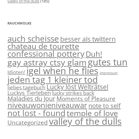
valley of the dulls
(185)
RAUCHWOLKE
auch scheisse
besser als twittern
chateau de tourette
confessional pottery
Duh!
gutes tun
gay astray ctsy glam
igel when he flies
Idioten!
impressum
jeden tag 1 kleiner tod
Lucky löst Welträtsel
liebes tagebuch
Luckys Tierleben
lucky strikes back
Maladies du Jour
Moments of Pleasure
niveauwonieniveauwar
note to self
not lost - found
temple of love
valley of the dulls
Uncategorized