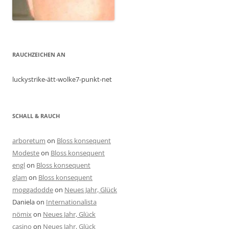
RAUCHZEICHEN AN
luckystrike-ätt-wolke7-punkt-net
SCHALL & RAUCH
arboretum
on
Bloss konsequent
Modeste
on
Bloss konsequent
engl
on
Bloss konsequent
glam
on
Bloss konsequent
moggadodde
on
Neues Jahr, Glück
Daniela
on
Internationalista
nömix
on
Neues Jahr, Glück
casino
on
Neues Jahr, Glück