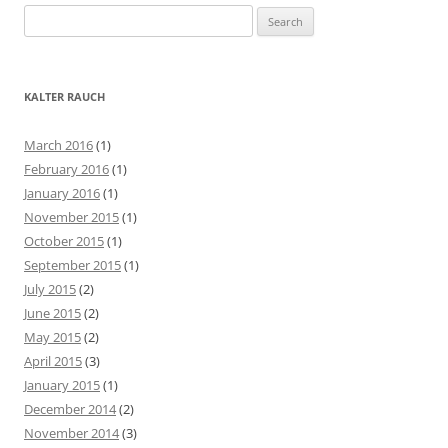
S
e
a
r
KALTER RAUCH
c
h
March 2016
(1)
f
February 2016
(1)
o
January 2016
(1)
r
November 2015
(1)
:
October 2015
(1)
September 2015
(1)
July 2015
(2)
June 2015
(2)
May 2015
(2)
April 2015
(3)
January 2015
(1)
December 2014
(2)
November 2014
(3)