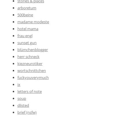
stories & places
arboretum
500beine
madame modeste
hotel mama
frau engl
sunset gun
blümchenblogger
herr schneck
kiezneurotiker
wortschnittchen
fuckyouverymuch
ix
letters of note
soup
dlisted
brief (nsfw)