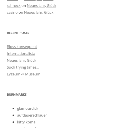
schneck
on
Neues Jahr, Glück
casino
on
Neues Jahr, Glück
RECENT POSTS
Bloss konsequent
Internationalista
Neues Jahr, Glück
Such trying times…
Lyzeum -> Museum
BURNMARKS
glamourdick
aufdauerschlauer
kitty koma