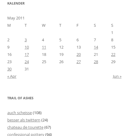
KALENDER
May 2011
M
T
W
T
F
S
S
1
2
3
4
5
6
7
8
9
10
11
12
13
14
15
16
17
18
19
20
21
22
23
24
25
26
27
28
29
30
31
« Apr
Jun »
TRAIL OF ASHES
auch scheisse
(108)
besser als twittern
(24)
chateau de tourette
(67)
confessional pottery
(94)