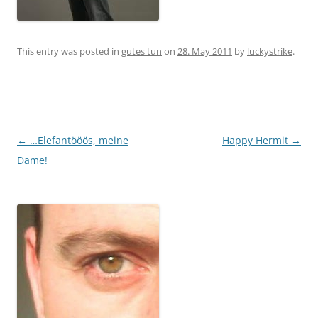
This entry was posted in
gutes tun
on
28. May 2011
by
luckystrike
.
Post
←
…Elefantööös, meine
Happy Hermit
→
navigation
Dame!