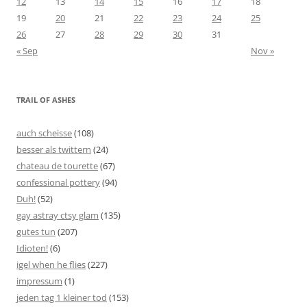
12
13
14
15
16
17
18
19
20
21
22
23
24
25
26
27
28
29
30
31
« Sep
Nov »
TRAIL OF ASHES
auch scheisse
(108)
besser als twittern
(24)
chateau de tourette
(67)
confessional pottery
(94)
Duh!
(52)
gay astray ctsy glam
(135)
gutes tun
(207)
Idioten!
(6)
igel when he flies
(227)
impressum
(1)
jeden tag 1 kleiner tod
(153)