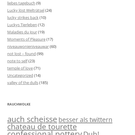
liebes tagebuch
(9)
Lucky löst Welträtsel
(24)
lucky strikes back
(10)
Luckys Tierleben
(12)
Maladies du Jour
(19)
Moments of Pleasure
(17)
niveauwonieniveauwar
(60)
not lost – found
(99)
note to self
(23)
temple of love
(71)
Uncategorized
(14)
valley of the dulls
(185)
RAUCHWOLKE
auch scheisse
besser als twittern
chateau de tourette
confessional pottery
Duh!