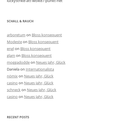
luckystrike-ätt-wolke7-punkt-net
SCHALL & RAUCH
arboretum
on
Bloss konsequent
Modeste
on
Bloss konsequent
engl
on
Bloss konsequent
glam
on
Bloss konsequent
moggadodde
on
Neues Jahr, Glück
Daniela
on
Internationalista
nömix
on
Neues Jahr, Glück
casino
on
Neues Jahr, Glück
schneck
on
Neues Jahr, Glück
casino
on
Neues Jahr, Glück
RECENT POSTS