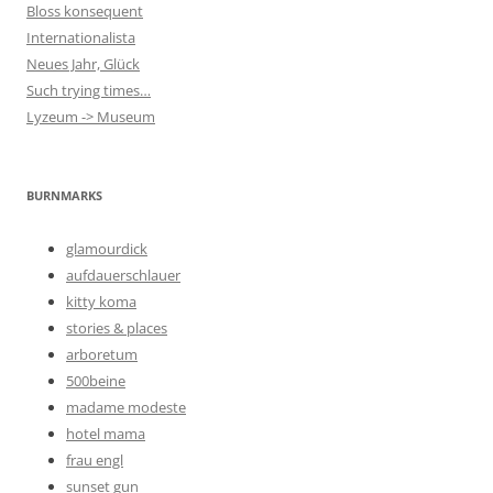
Bloss konsequent
Internationalista
Neues Jahr, Glück
Such trying times…
Lyzeum -> Museum
BURNMARKS
glamourdick
aufdauerschlauer
kitty koma
stories & places
arboretum
500beine
madame modeste
hotel mama
frau engl
sunset gun