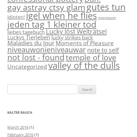
gutes tun
gay astray ctsy glam
igel when he flies
Idioten!
impressum
jeden tag 1 kleiner tod
Lucky löst Welträtsel
liebes tagebuch
Luckys Tierleben
lucky strikes back
Maladies du Jour
Moments of Pleasure
niveauwonieniveauwar
note to self
not lost - found
temple of love
valley of the dulls
Uncategorized
S
e
a
r
KALTER RAUCH
c
h
March 2016
(1)
f
February 2016
(1)