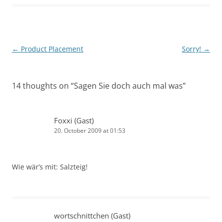
Post
←
Product Placement
Sorry!
→
navigation
14 thoughts on “
Sagen Sie doch auch mal was
”
Foxxi (Gast)
20. October 2009 at 01:53
Wie wär’s mit: Salzteig!
wortschnittchen (Gast)