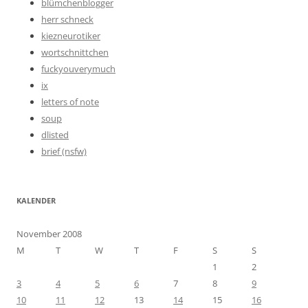
blümchenblogger
herr schneck
kiezneurotiker
wortschnittchen
fuckyouverymuch
ix
letters of note
soup
dlisted
brief (nsfw)
KALENDER
November 2008
M
T
W
T
F
S
S
1
2
3
4
5
6
7
8
9
10
11
12
13
14
15
16