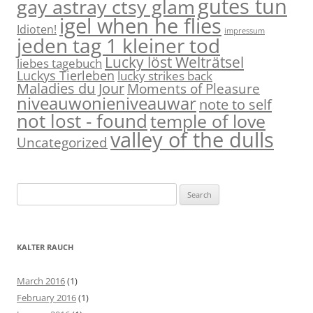
gutes tun
gay astray ctsy glam
igel when he flies
Idioten!
impressum
jeden tag 1 kleiner tod
Lucky löst Welträtsel
liebes tagebuch
Luckys Tierleben
lucky strikes back
Maladies du Jour
Moments of Pleasure
niveauwonieniveauwar
note to self
not lost - found
temple of love
valley of the dulls
Uncategorized
S
e
a
r
KALTER RAUCH
c
h
March 2016
(1)
f
February 2016
(1)
o