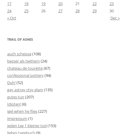
17
18
19
20
21
22
23
24
25
26
27
28
29
30
« Oct
Dec »
TRAIL OF ASHES
auch scheisse
(108)
besser als twittern
(24)
chateau de tourette
(67)
confessional pottery
(94)
Duh!
(52)
gay astray ctsy glam
(135)
gutes tun
(207)
Idioten!
(6)
igel when he flies
(227)
impressum
(1)
jeden tag 1 kleiner tod
(153)
liebes tagebuch
(9)