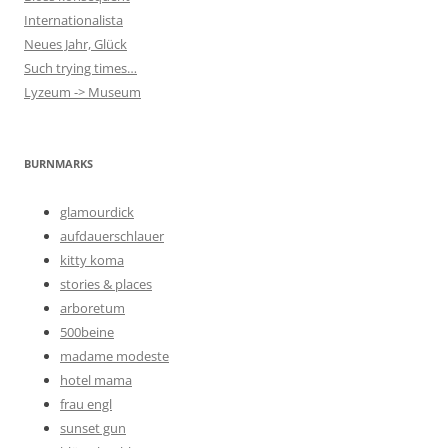
Internationalista
Neues Jahr, Glück
Such trying times…
Lyzeum -> Museum
BURNMARKS
glamourdick
aufdauerschlauer
kitty koma
stories & places
arboretum
500beine
madame modeste
hotel mama
frau engl
sunset gun