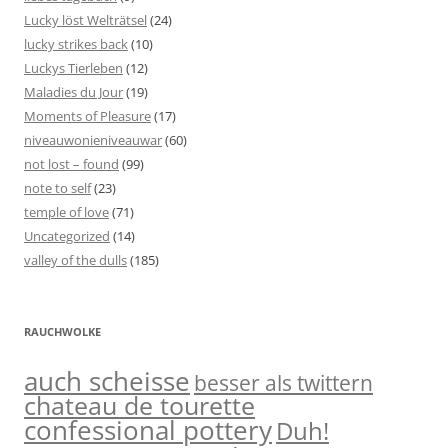
Lucky löst Welträtsel
(24)
lucky strikes back
(10)
Luckys Tierleben
(12)
Maladies du Jour
(19)
Moments of Pleasure
(17)
niveauwonieniveauwar
(60)
not lost – found
(99)
note to self
(23)
temple of love
(71)
Uncategorized
(14)
valley of the dulls
(185)
RAUCHWOLKE
auch scheisse
besser als twittern
chateau de tourette
confessional pottery
Duh!