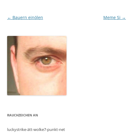
Post
←
Bauern einölen
Meme Si
→
navigation
RAUCHZEICHEN AN
luckystrike-ätt-wolke7-punkt-net