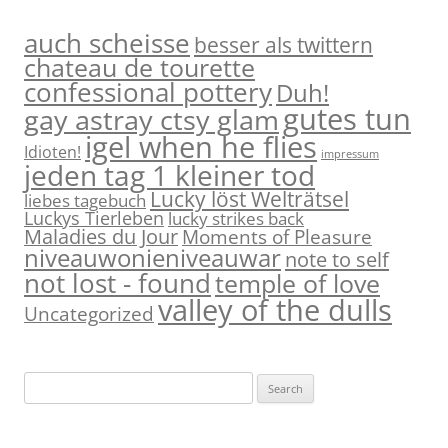
auch scheisse
besser als twittern
chateau de tourette
confessional pottery
Duh!
gutes tun
gay astray ctsy glam
igel when he flies
Idioten!
impressum
jeden tag 1 kleiner tod
Lucky löst Welträtsel
liebes tagebuch
Luckys Tierleben
lucky strikes back
Maladies du Jour
Moments of Pleasure
niveauwonieniveauwar
note to self
not lost - found
temple of love
valley of the dulls
Uncategorized
S
e
a