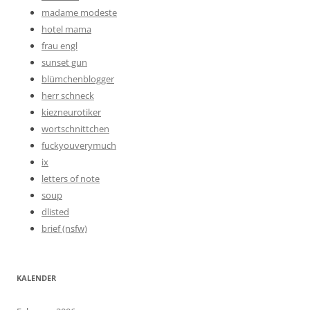
madame modeste
hotel mama
frau engl
sunset gun
blümchenblogger
herr schneck
kiezneurotiker
wortschnittchen
fuckyouverymuch
ix
letters of note
soup
dlisted
brief (nsfw)
KALENDER