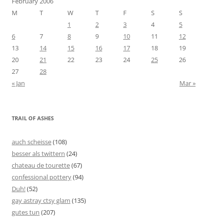
February 2006
M
T
W
T
F
S
S
1
2
3
4
5
6
7
8
9
10
11
12
13
14
15
16
17
18
19
20
21
22
23
24
25
26
27
28
« Jan
Mar »
TRAIL OF ASHES
auch scheisse
(108)
besser als twittern
(24)
chateau de tourette
(67)
confessional pottery
(94)
Duh!
(52)
gay astray ctsy glam
(135)
gutes tun
(207)