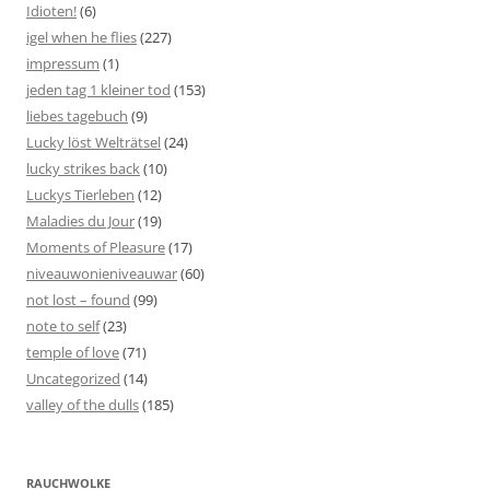
Idioten!
(6)
igel when he flies
(227)
impressum
(1)
jeden tag 1 kleiner tod
(153)
liebes tagebuch
(9)
Lucky löst Welträtsel
(24)
lucky strikes back
(10)
Luckys Tierleben
(12)
Maladies du Jour
(19)
Moments of Pleasure
(17)
niveauwonieniveauwar
(60)
not lost – found
(99)
note to self
(23)
temple of love
(71)
Uncategorized
(14)
valley of the dulls
(185)
RAUCHWOLKE