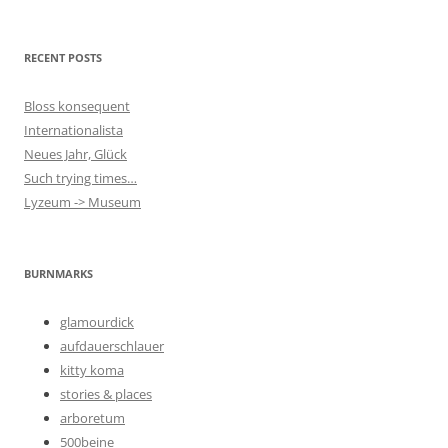
RECENT POSTS
Bloss konsequent
Internationalista
Neues Jahr, Glück
Such trying times…
Lyzeum -> Museum
BURNMARKS
glamourdick
aufdauerschlauer
kitty koma
stories & places
arboretum
500beine