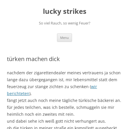
Skip
to
lucky strikes
content
So viel Rauch, so wenig Feuer?
Menu
türken machen dick
nachdem der zigarettendealer meines vertrauens ja schon
lange dazu übergegangen ist, mir lebensmittel statt dem
feuerzeug zur stange zichten zu schenken (
wir
berichteten
),
fängt jetzt auch noch meine tägliche türkische bäckerei an.
für jedes teilchen, was ich bestelle, schmuggeln sie mir
heimlich noch ein zweites mit rein.
und dabei sehe ich weiß gott nicht verhungert aus.
ob die türken in meiner straße ein komp(l)ott ausgeheckt