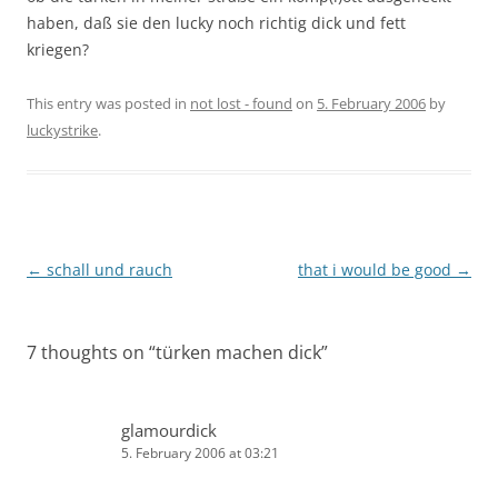
haben, daß sie den lucky noch richtig dick und fett
kriegen?
This entry was posted in
not lost - found
on
5. February 2006
by
luckystrike
.
Post
←
schall und rauch
that i would be good
→
navigation
7 thoughts on “
türken machen dick
”
glamourdick
5. February 2006 at 03:21