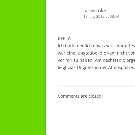
luckystrike
17. July 2012 at 08:44
REPLY:
Ich hatte neulich etwas verschnupfte
war eine Jungtaube) die kam nicht vo
vor mir zu haben. Am nächsten Morge
liegt was Ungutes in der Atmosphäre
Comments are closed.