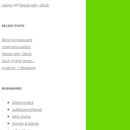
casino
on
Neues Jahr, Glück
RECENT POSTS
Bloss konsequent
Internationalista
Neues Jahr, Glück
Such trying times…
Lyzeum -> Museum
BURNMARKS
glamourdick
aufdauerschlauer
kitty koma
stories & places