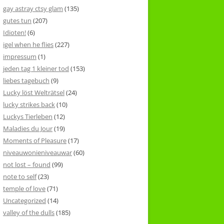
gay astray ctsy glam
(135)
gutes tun
(207)
Idioten!
(6)
igel when he flies
(227)
impressum
(1)
jeden tag 1 kleiner tod
(153)
liebes tagebuch
(9)
Lucky löst Welträtsel
(24)
lucky strikes back
(10)
Luckys Tierleben
(12)
Maladies du Jour
(19)
Moments of Pleasure
(17)
niveauwonieniveauwar
(60)
not lost – found
(99)
note to self
(23)
temple of love
(71)
Uncategorized
(14)
valley of the dulls
(185)