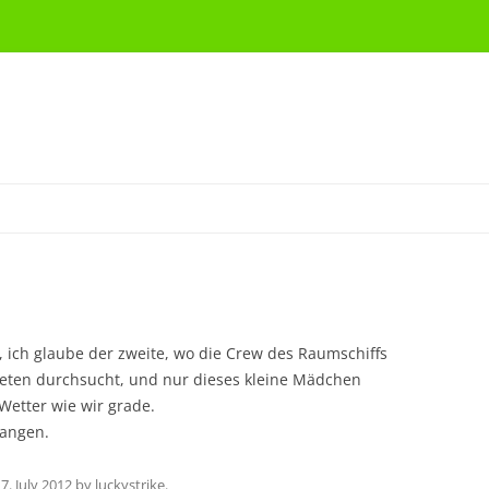
m, ich glaube der zweite, wo die Crew des Raumschiffs
aneten durchsucht, und nur dieses kleine Mädchen
Wetter wie wir grade.
gangen.
7. July 2012
by
luckystrike
.