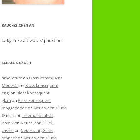
RAUCHZEICHEN AN
luckystrike-ätt-wolke7-punkt-net
SCHALL & RAUCH
arboretum
on
Bloss konsequent
Modeste
on
Bloss konsequent
engl
on
Bloss konsequent
glam
on
Bloss konsequent
moggadodde
on
Neues Jahr, Glück
Daniela
on
Internationalista
nömix
on
Neues Jahr, Glück
casino
on
Neues Jahr, Glück
schneck
on
Neues Jahr, Glück