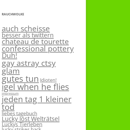
RAUCHWOLKE
auch scheisse
besser als twittern
chateau de tourette
confessional pottery
Duh!
gay astray ctsy
glam
gutes tun
Idioten!
igel when he flies
impressum
jeden tag 1 kleiner
tod
liebes tagebuch
Lucky löst Welträtsel
Luckys Tierleben
lucky strikes back