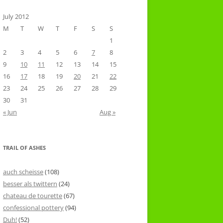
July 2012
M
T
W
T
F
S
S
1
2
3
4
5
6
7
8
9
10
11
12
13
14
15
16
17
18
19
20
21
22
23
24
25
26
27
28
29
30
31
« Jun
Aug »
TRAIL OF ASHES
auch scheisse
(108)
besser als twittern
(24)
chateau de tourette
(67)
confessional pottery
(94)
Duh!
(52)