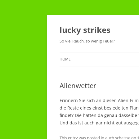
Skip
to
content
lucky strikes
So viel Rauch, so wenig Feuer?
HOME
Alienwetter
Erinnern Sie sich an diesen Alien-Fil
die Reste eines einst besiedelten Pl
findet? Die hatten da genau dasselbe 
Und das ist auch gar nicht gut ausge
This entry was posted in
auch scheisse
on
1