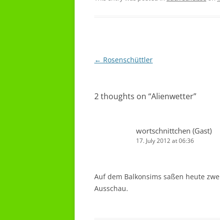
Post
←
Rosenschüttler
navigation
2 thoughts on “
Alienwetter
”
wortschnittchen (Gast)
17. July 2012 at 06:36
Auf dem Balkonsims saßen heute zwe
Ausschau.