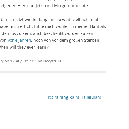
 eigenen Hier und Jetzt und Morgen bräuchte.
in ich jetzt wieder langsam so weit, vielleicht mal
habe mich erholt, fühle mich wohler in meiner Haut als
lden los zu sein, auch beschenkt worden zu sein.
 von
vor 4 Jahren
, noch von vor dem großen Sterben,
hen will they ever learn?”
ery
on
12. August 2011
by
luckystrike
.
It’s raining Rain! Hallelujah!
→