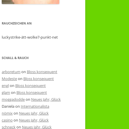
RAUCHZEICHEN AN
luckystrike-ätt-wolke7-punkt-net
SCHALL & RAUCH
arboretum
on
Bloss konsequent
Modeste
on
Bloss konsequent
engl
on
Bloss konsequent
glam
on
Bloss konsequent
moggadodde
on
Neues Jahr, Glück
Daniela
on
Internationalista
nömix
on
Neues Jahr, Glück
casino
on
Neues Jahr, Glück
schneck
on
Neues Jahr, Glück