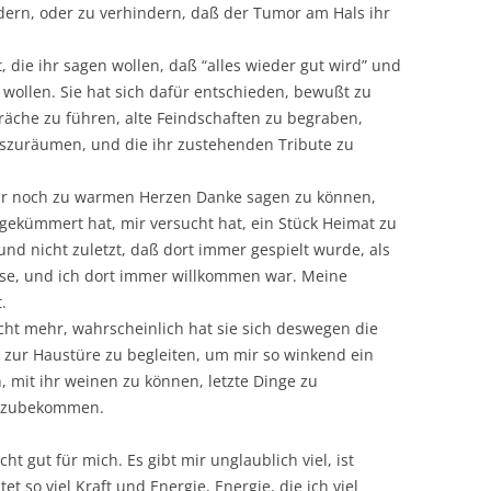
dern, oder zu verhindern, daß der Tumor am Hals ihr
t, die ihr sagen wollen, daß “alles wieder gut wird” und
en wollen. Sie hat sich dafür entschieden, bewußt zu
räche zu führen, alte Feindschaften zu begraben,
szuräumen, und die ihr zustehenden Tribute zu
ihr noch zu warmen Herzen Danke sagen zu können,
 gekümmert hat, mir versucht hat, ein Stück Heimat zu
nd nicht zuletzt, daß dort immer gespielt wurde, als
use, und ich dort immer willkommen war. Meine
.
cht mehr, wahrscheinlich hat sie sich deswegen die
zur Haustüre zu begleiten, um mir so winkend ein
n, mit ihr weinen zu können, letzte Dinge zu
itzubekommen.
cht gut für mich. Es gibt mir unglaublich viel, ist
t so viel Kraft und Energie, Energie, die ich viel