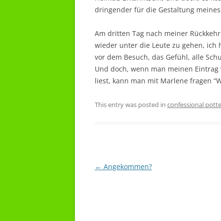
dringender für die Gestaltung meines
Am dritten Tag nach meiner Rückkehr b
wieder unter die Leute zu gehen, ich 
vor dem Besuch, das Gefühl, alle Schu
Und doch, wenn man meinen Eintrag
liest, kann man mit Marlene fragen “W
This entry was posted in
confessional pott
Post
←
Angekommen?
navigation