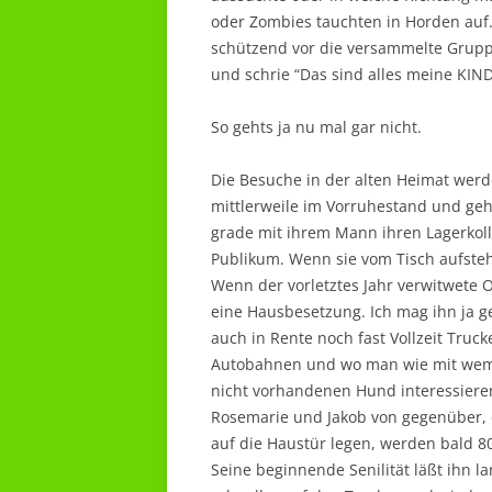
oder Zombies tauchten in Horden auf
schützend vor die versammelte Grup
und schrie “Das sind alles meine KIN
So gehts ja nu mal gar nicht.
Die Besuche in der alten Heimat wer
mittlerweile im Vorruhestand und geh
grade mit ihrem Mann ihren Lagerkoll
Publikum. Wenn sie vom Tisch aufsteh
Wenn der vorletztes Jahr verwitwete 
eine Hausbesetzung. Ich mag ihn ja g
auch in Rente noch fast Vollzeit Truck
Autobahnen und wo man wie mit wem 
nicht vorhandenen Hund interessiere
Rosemarie und Jakob von gegenüber, d
auf die Haustür legen, werden bald 80
Seine beginnende Senilität läßt ihn 