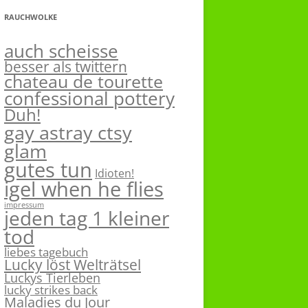
RAUCHWOLKE
auch scheisse
besser als twittern
chateau de tourette
confessional pottery
Duh!
gay astray ctsy
glam
gutes tun
Idioten!
igel when he flies
impressum
jeden tag 1 kleiner
tod
liebes tagebuch
Lucky löst Welträtsel
Luckys Tierleben
lucky strikes back
Maladies du Jour