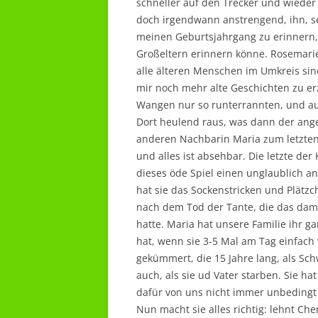
schneller auf den Trecker und wieder
doch irgendwann anstrengend, ihn, s
meinen Geburtsjahrgang zu erinnern,
Großeltern erinnern könne. Rosemarie
alle älteren Menschen im Umkreis sind
mir noch mehr alte Geschichten zu er
Wangen nur so runterrannten, und a
Dort heulend raus, was dann der an
anderen Nachbarin Maria zum letzten
und alles ist absehbar. Die letzte der
dieses öde Spiel einen unglaublich 
hat sie das Sockenstricken und Plät
nach dem Tod der Tante, die das da
hatte. Maria hat unsere Familie ihr g
hat, wenn sie 3-5 Mal am Tag einfach
gekümmert, die 15 Jahre lang, als Sc
auch, als sie ud Vater starben. Sie 
dafür von uns nicht immer unbedingt
Nun macht sie alles richtig: lehnt Ch