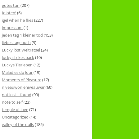
gutes tun
(207)
Idioten!
(6)
igel when he flies
(227)
impressum
(1)
jeden tag 1 kleiner tod
(153)
liebes tagebuch
(9)
Lucky löst Welträtsel
(24)
lucky strikes back
(10)
Luckys Tierleben
(12)
Maladies du Jour
(19)
Moments of Pleasure
(17)
niveauwonieniveauwar
(60)
not lost – found
(99)
note to self
(23)
temple of love
(71)
Uncategorized
(14)
valley of the dulls
(185)