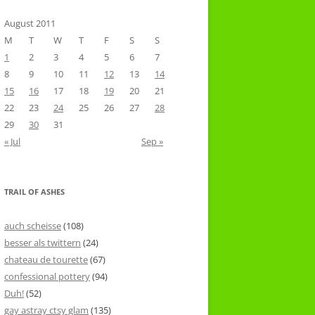
August 2011
M
T
W
T
F
S
S
1
2
3
4
5
6
7
8
9
10
11
12
13
14
15
16
17
18
19
20
21
22
23
24
25
26
27
28
29
30
31
« Jul
Sep »
TRAIL OF ASHES
auch scheisse
(108)
besser als twittern
(24)
chateau de tourette
(67)
confessional pottery
(94)
Duh!
(52)
gay astray ctsy glam
(135)