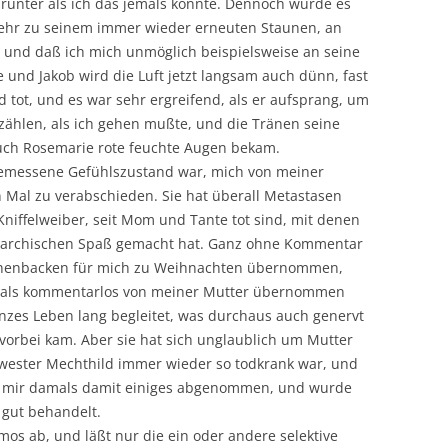
 runter als ich das jemals könnte. Dennoch wurde es
ehr zu seinem immer wieder erneuten Staunen, an
 und daß ich mich unmöglich beispielsweise an seine
 und Jakob wird die Luft jetzt langsam auch dünn, fast
 tot, und es war sehr ergreifend, als er aufsprang, um
zählen, als ich gehen mußte, und die Tränen seine
uch Rosemarie rote feuchte Augen bekam.
gemessene Gefühlszustand war, mich von meiner
 Mal zu verabschieden. Sie hat überall Metastasen
 Kniffelweiber, seit Mom und Tante tot sind, mit denen
anarchischen Spaß gemacht hat. Ganz ohne Kommentar
zchenbacken für mich zu Weihnachten übernommen,
mals kommentarlos von meiner Mutter übernommen
anzes Leben lang begleitet, was durchaus auch genervt
 vorbei kam. Aber sie hat sich unglaublich um Mutter
hwester Mechthild immer wieder so todkrank war, und
hat mir damals damit einiges abgenommen, und wurde
 gut behandelt.
emos ab, und läßt nur die ein oder andere selektive