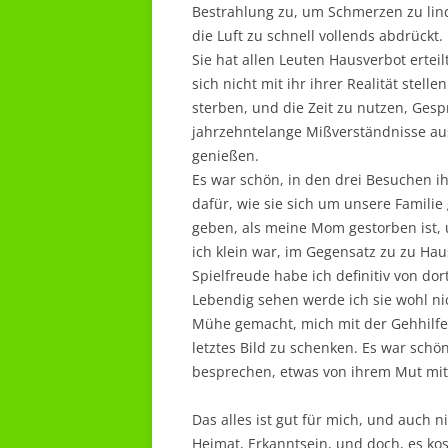
Bestrahlung zu, um Schmerzen zu lin
die Luft zu schnell vollends abdrückt.
Sie hat allen Leuten Hausverbot erteil
sich nicht mit ihr ihrer Realität stell
sterben, und die Zeit zu nutzen, Gesp
jahrzehntelange Mißverständnisse au
genießen.
Es war schön, in den drei Besuchen 
dafür, wie sie sich um unsere Familie
geben, als meine Mom gestorben ist, u
ich klein war, im Gegensatz zu zu Ha
Spielfreude habe ich definitiv von dort
Lebendig sehen werde ich sie wohl ni
Mühe gemacht, mich mit der Gehhilfe 
letztes Bild zu schenken. Es war schö
besprechen, etwas von ihrem Mut m
Das alles ist gut für mich, und auch ni
Heimat, Erkanntsein, und doch, es koste