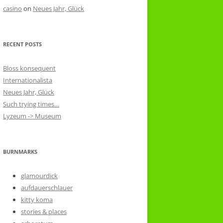
casino
on
Neues Jahr, Glück
RECENT POSTS
Bloss konsequent
Internationalista
Neues Jahr, Glück
Such trying times…
Lyzeum -> Museum
BURNMARKS
glamourdick
aufdauerschlauer
kitty koma
stories & places