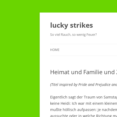
Skip
to
content
lucky strikes
So viel Rauch, so wenig Feuer?
HOME
Heimat und Familie und
(Titel inspired by Pride and Prejudice a
Eigentlich sagt der Traum von Samsta
keine Heidi: Ich war mit einem klein
mußte höllisch aufpassen: je nachd
aussuchte oder in welche Richtung m