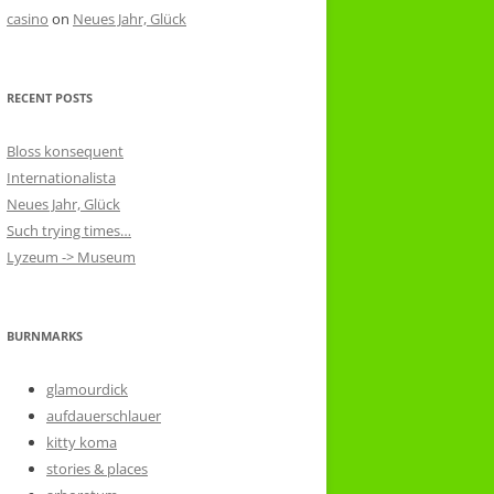
casino
on
Neues Jahr, Glück
RECENT POSTS
Bloss konsequent
Internationalista
Neues Jahr, Glück
Such trying times…
Lyzeum -> Museum
BURNMARKS
glamourdick
aufdauerschlauer
kitty koma
stories & places