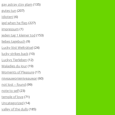
gay astray ctsy glam
(135)
gutes tun
(207)
Idioten!
(6)
igel when he flies
(227)
impressum
(1)
jeden tag 1 kleiner tod
(153)
liebes tagebuch
(9)
Lucky löst Welträtsel
(24)
lucky strikes back
(10)
Luckys Tierleben
(12)
Maladies du Jour
(19)
Moments of Pleasure
(17)
niveauwonieniveauwar
(60)
not lost – found
(99)
note to self
(23)
temple of love
(71)
Uncategorized
(14)
valley of the dulls
(185)