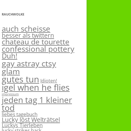
RAUCHWOLKE
auch scheisse
besser als twittern
chateau de tourette
confessional pottery
Duh!
gay astray ctsy
glam
gutes tun
Idioten!
igel when he flies
impressum
jeden tag 1 kleiner
tod
liebes tagebuch
Lucky löst Welträtsel
Luckys Tierleben
lucky strikes back