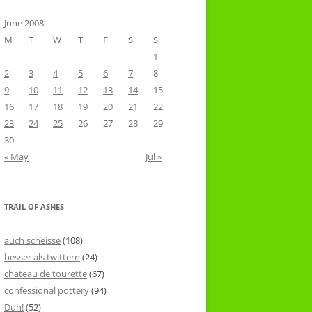
June 2008
M
T
W
T
F
S
S
1
2
3
4
5
6
7
8
9
10
11
12
13
14
15
16
17
18
19
20
21
22
23
24
25
26
27
28
29
30
« May
Jul »
TRAIL OF ASHES
auch scheisse
(108)
besser als twittern
(24)
chateau de tourette
(67)
confessional pottery
(94)
Duh!
(52)