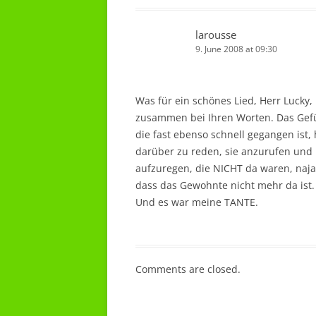
larousse
9. June 2008 at 09:30
Was für ein schönes Lied, Herr Lucky,
zusammen bei Ihren Worten. Das Gefüh
die fast ebenso schnell gegangen ist,
darüber zu reden, sie anzurufen und ü
aufzuregen, die NICHT da waren, naja,
dass das Gewohnte nicht mehr da ist.
Und es war meine TANTE.
Comments are closed.