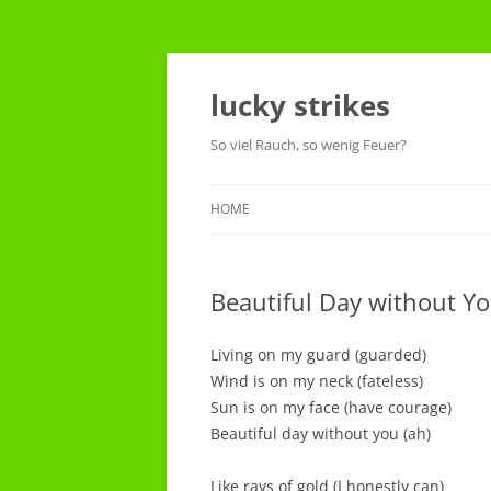
Skip
to
content
lucky strikes
So viel Rauch, so wenig Feuer?
HOME
Beautiful Day without Y
Living on my guard (guarded)
Wind is on my neck (fateless)
Sun is on my face (have courage)
Beautiful day without you (ah)
Like rays of gold (I honestly can)