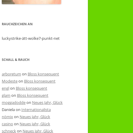
RAUCHZEICHEN AN
luckystrike-ätt-wolke7-punkt-net
SCHALL & RAUCH
arboretum
on
Bloss konsequent
Modeste
on
Bloss konsequent
engl
on
Bloss konsequent
glam
on
Bloss konsequent
moggadodde
on
Neues Jahr, Glück
Daniela
on
Internationalista
nömix
on
Neues Jahr, Glück
casino
on
Neues Jahr, Glück
schneck
on
Neues Jahr, Glück