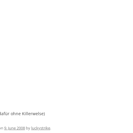
afür ohne Killerwelse)
on
9. June 2008
by
luckystrike
.