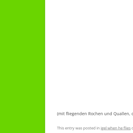
(mit fliegenden Rochen und Quallen, d
This entry was posted in
igel when he flies