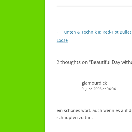
Post
←
Tunten & Technik II: Red-Hot Bullet
navigation
Loose
2 thoughts on “
Beautiful Day wit
glamourdick
9. June 2008 at 04:04
ein schönes wort. auch wenn es auf de
schnupfen zu tun.