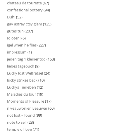
chateau de tourette
(67)
confessional pottery
(94)
Duh!
(52)
gay astray ctsy glam
(135)
gutes tun
(207)
Idioten!
(6)
igel when he flies
(227)
impressum
(1)
jeden tag 1 kleiner tod
(153)
liebes tagebuch
(9)
Lucky löst Welträtsel
(24)
lucky strikes back
(10)
Luckys Tierleben
(12)
Maladies du Jour
(19)
Moments of Pleasure
(17)
niveauwonieniveauwar
(60)
not lost – found
(99)
note to self
(23)
temple of love
(71)