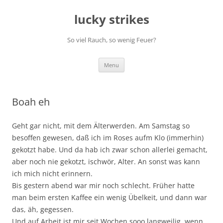
Skip
to
lucky strikes
content
So viel Rauch, so wenig Feuer?
Menu
Boah eh
Geht gar nicht, mit dem Älterwerden. Am Samstag so
besoffen gewesen, daß ich im Roses aufm Klo (immerhin)
gekotzt habe. Und da hab ich zwar schon allerlei gemacht,
aber noch nie gekotzt, ischwör, Alter. An sonst was kann
ich mich nicht erinnern.
Bis gestern abend war mir noch schlecht. Früher hatte
man beim ersten Kaffee ein wenig Übelkeit, und dann war
das, äh, gegessen.
Und auf Arbeit ist mir seit Wochen sooo langweilig, wenn