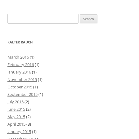
S
e
a
r
KALTER RAUCH
c
h
March 2016
(1)
f
February 2016
(1)
o
January 2016
(1)
r
November 2015
(1)
:
October 2015
(1)
September 2015
(1)
July 2015
(2)
June 2015
(2)
May 2015
(2)
April 2015
(3)
January 2015
(1)