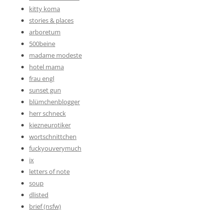
kitty koma
stories & places
arboretum
500beine
madame modeste
hotel mama
frau engl
sunset gun
blümchenblogger
herr schneck
kiezneurotiker
wortschnittchen
fuckyouverymuch
ix
letters of note
soup
dlisted
brief (nsfw)