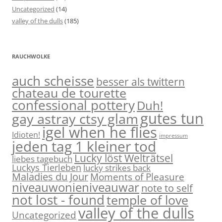
Uncategorized
(14)
valley of the dulls
(185)
RAUCHWOLKE
auch scheisse
besser als twittern
chateau de tourette
confessional pottery
Duh!
gutes tun
gay astray ctsy glam
igel when he flies
Idioten!
impressum
jeden tag 1 kleiner tod
Lucky löst Welträtsel
liebes tagebuch
Luckys Tierleben
lucky strikes back
Maladies du Jour
Moments of Pleasure
niveauwonieniveauwar
note to self
not lost - found
temple of love
valley of the dulls
Uncategorized