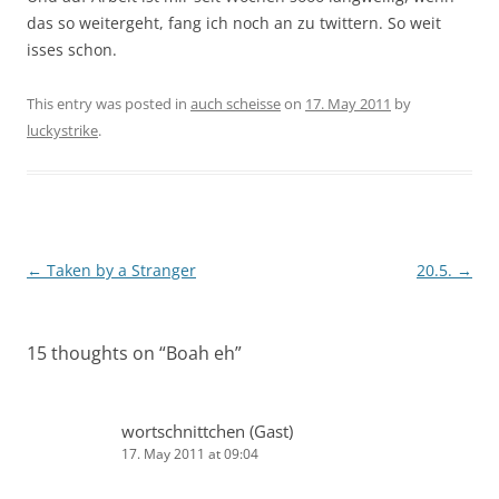
das so weitergeht, fang ich noch an zu twittern. So weit
isses schon.
This entry was posted in
auch scheisse
on
17. May 2011
by
luckystrike
.
Post
←
Taken by a Stranger
20.5.
→
navigation
15 thoughts on “
Boah eh
”
wortschnittchen (Gast)
17. May 2011 at 09:04