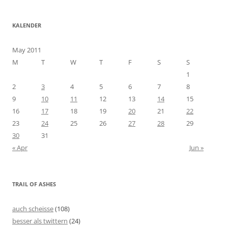
KALENDER
May 2011
M
T
W
T
F
S
S
1
2
3
4
5
6
7
8
9
10
11
12
13
14
15
16
17
18
19
20
21
22
23
24
25
26
27
28
29
30
31
« Apr
Jun »
TRAIL OF ASHES
auch scheisse
(108)
besser als twittern
(24)