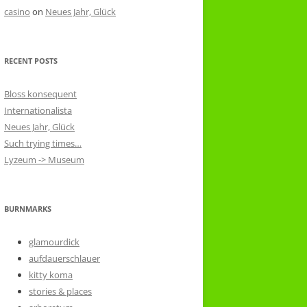
casino
on
Neues Jahr, Glück
RECENT POSTS
Bloss konsequent
Internationalista
Neues Jahr, Glück
Such trying times…
Lyzeum -> Museum
BURNMARKS
glamourdick
aufdauerschlauer
kitty koma
stories & places