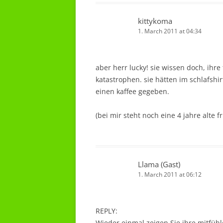
kittykoma
1. March 2011 at 04:34
aber herr lucky! sie wissen doch, ihre
katastrophen. sie hätten im schlafshir
einen kaffee gegeben.
(bei mir steht noch eine 4 jahre alte f
Llama (Gast)
1. March 2011 at 06:12
REPLY:
Wieder einmal zeigen Sie ihre mitfühl