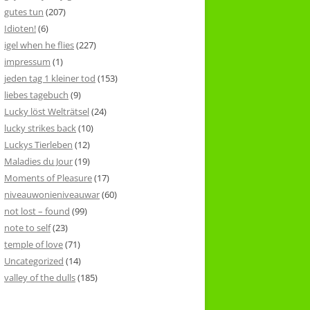
gutes tun
(207)
Idioten!
(6)
igel when he flies
(227)
impressum
(1)
jeden tag 1 kleiner tod
(153)
liebes tagebuch
(9)
Lucky löst Welträtsel
(24)
lucky strikes back
(10)
Luckys Tierleben
(12)
Maladies du Jour
(19)
Moments of Pleasure
(17)
niveauwonieniveauwar
(60)
not lost – found
(99)
note to self
(23)
temple of love
(71)
Uncategorized
(14)
valley of the dulls
(185)