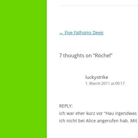
Post
←
Five Fathoms Deep
navigation
7 thoughts on “
Röchel
”
luckystrike
1. March 2011 at 00:17
REPLY:
ich war eher kurz vor “Hau irgendwas
ich nicht bei Alice angerufen hab. Mi