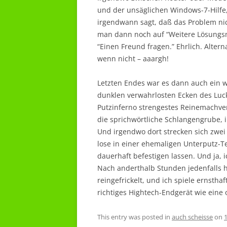
und der unsäglichen Windows-7-Hilf
irgendwann sagt, daß das Problem ni
man dann noch auf “Weitere Lösungsmö
“Einen Freund fragen.” Ehrlich. Alter
wenn nicht – aaargh!
Letzten Endes war es dann auch ein w
dunklen verwahrlosten Ecken des Luck
Putzinferno strengestes Reinemachver
die sprichwörtliche Schlangengrube, 
Und irgendwo dort strecken sich zwei 
lose in einer ehemaligen Unterputz-Te
dauerhaft befestigen lassen. Und ja,
Nach anderthalb Stunden jedenfalls h
reingefrickelt, und ich spiele ernsth
richtiges Hightech-Endgerät wie eine 
This entry was posted in
auch scheisse
on