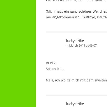
(Mich hat’s ein ganz schönes Weilche
mir angekommen ist… Guttbye, Deutsc
luckystrike
1. March 2011 at 09:07
REPLY:
So bin ich…
Naja, ich wollte mich mit dem zweiten
luckystrike