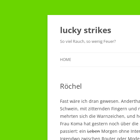
Skip
to
content
lucky strikes
So viel Rauch, so wenig Feuer?
HOME
Röchel
Fast wäre ich dran gewesen. Andertha
Schwein, mit zitternden Fingern und 
mehrten sich die Warnzeichen, und h
Frau Koma hat gestern noch über die d
passiert: ein
Leben
Morgen ohne Intern
Irgendwo zwischen Router oder Modem