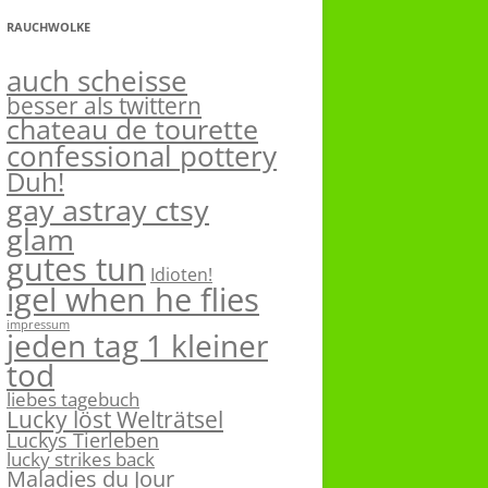
RAUCHWOLKE
auch scheisse
besser als twittern
chateau de tourette
confessional pottery
Duh!
gay astray ctsy
glam
gutes tun
Idioten!
igel when he flies
impressum
jeden tag 1 kleiner
tod
liebes tagebuch
Lucky löst Welträtsel
Luckys Tierleben
lucky strikes back
Maladies du Jour