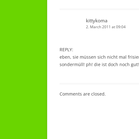
kittykoma
2. March 2011 at 09:04
REPLY:
eben, sie müssen sich nicht mal frisie
sondermüll! ph! die ist doch noch gut!
Comments are closed.