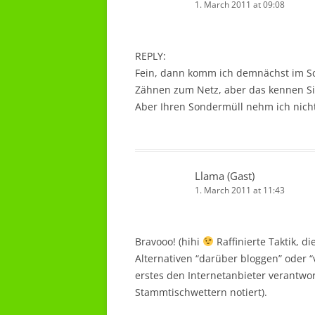
1. March 2011 at 09:08
REPLY:
Fein, dann komm ich demnächst im S
Zähnen zum Netz, aber das kennen Si
Aber Ihren Sondermüll nehm ich nicht
Llama (Gast)
1. March 2011 at 11:43
Bravooo! (hihi
Raffinierte Taktik, 
Alternativen “darüber bloggen” oder “v
erstes den Internetanbieter verantwo
Stammtischwettern notiert).