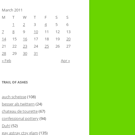
March 2011
M
T
W
T
F
S
S
1
2
3
4
5
6
7
8
9
10
11
12
13
14
15
16
17
18
19
20
21
22
23
24
25
26
27
28
29
30
31
« Feb
Apr »
TRAIL OF ASHES
auch scheisse
(108)
besser als twittern
(24)
chateau de tourette
(67)
confessional pottery
(94)
Duh!
(52)
gay astray ctsy glam
(135)