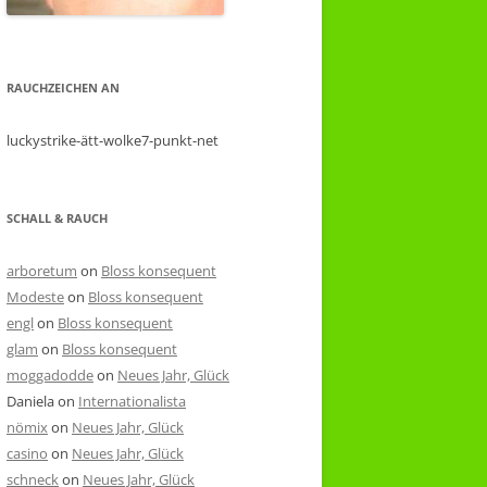
RAUCHZEICHEN AN
luckystrike-ätt-wolke7-punkt-net
SCHALL & RAUCH
arboretum
on
Bloss konsequent
Modeste
on
Bloss konsequent
engl
on
Bloss konsequent
glam
on
Bloss konsequent
moggadodde
on
Neues Jahr, Glück
Daniela
on
Internationalista
nömix
on
Neues Jahr, Glück
casino
on
Neues Jahr, Glück
schneck
on
Neues Jahr, Glück