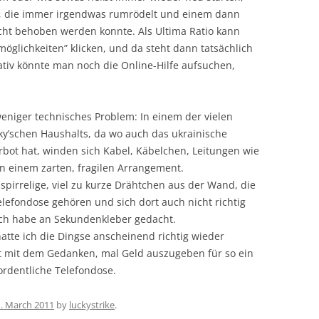
e, die immer irgendwas rumrödelt und einem dann
cht behoben werden konnte. Als Ultima Ratio kann
glichkeiten” klicken, und da steht dann tatsächlich
nativ könnte man noch die Online-Hilfe aufsuchen,
eniger technisches Problem: In einem der vielen
y’schen Haushalts, da wo auch das ukrainische
bot hat, winden sich Kabel, Käbelchen, Leitungen wie
in einem zarten, fragilen Arrangement.
spirrelige, viel zu kurze Drähtchen aus der Wand, die
lefondose gehören und sich dort auch nicht richtig
 ich habe an Sekundenkleber gedacht.
atte ich die Dingse anscheinend richtig wieder
aft mit dem Gedanken, mal Geld auszugeben für so ein
ordentliche Telefondose.
1. March 2011
by
luckystrike
.