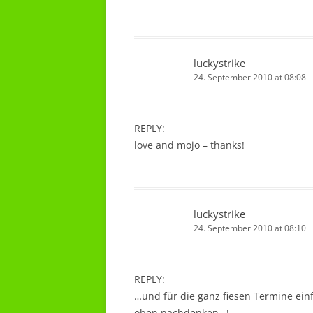
luckystrike
24. September 2010 at 08:08
REPLY:
love and mojo – thanks!
luckystrike
24. September 2010 at 08:10
REPLY:
…und für die ganz fiesen Termine ein
oben nachdenken…!