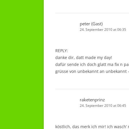
peter (Gast)
24. September 2010 at 06:35
REPLY:
danke dir, datt made my day!
dafür sende ich doch glatt ma fix n pa
grüsse von unbekannt an unbekannt –
raketenprinz
24. September 2010 at 06:45
köstlich, das merk ich mir! ich wasch