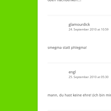
glamourdick
24. September 2010 at 10:59
smegma statt phlegma!
engl
25. September 2010 at 05:30
mann, du hast keine ehre! (ich bin m