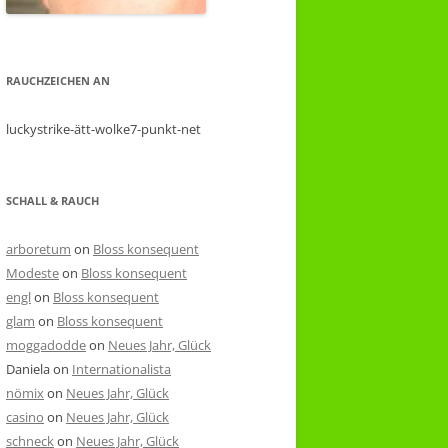
RAUCHZEICHEN AN
luckystrike-ätt-wolke7-punkt-net
SCHALL & RAUCH
arboretum
on
Bloss konsequent
Modeste
on
Bloss konsequent
engl
on
Bloss konsequent
glam
on
Bloss konsequent
moggadodde
on
Neues Jahr, Glück
Daniela
on
Internationalista
nömix
on
Neues Jahr, Glück
casino
on
Neues Jahr, Glück
schneck
on
Neues Jahr, Glück