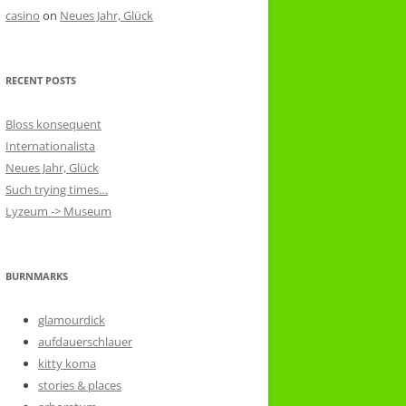
casino
on
Neues Jahr, Glück
RECENT POSTS
Bloss konsequent
Internationalista
Neues Jahr, Glück
Such trying times…
Lyzeum -> Museum
BURNMARKS
glamourdick
aufdauerschlauer
kitty koma
stories & places