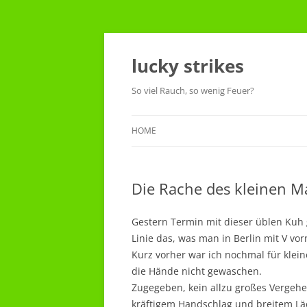
Skip
to
content
lucky strikes
So viel Rauch, so wenig Feuer?
HOME
Die Rache des kleinen 
Gestern Termin mit dieser üblen Kuh g
Linie das, was man in Berlin mit V v
Kurz vorher war ich nochmal für klei
die Hände nicht gewaschen.
Zugegeben, kein allzu großes Vergehen
kräftigem Handschlag und breitem Lä