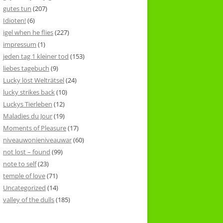
gutes tun
(207)
Idioten!
(6)
igel when he flies
(227)
impressum
(1)
jeden tag 1 kleiner tod
(153)
liebes tagebuch
(9)
Lucky löst Welträtsel
(24)
lucky strikes back
(10)
Luckys Tierleben
(12)
Maladies du Jour
(19)
Moments of Pleasure
(17)
niveauwonieniveauwar
(60)
not lost – found
(99)
note to self
(23)
temple of love
(71)
Uncategorized
(14)
valley of the dulls
(185)