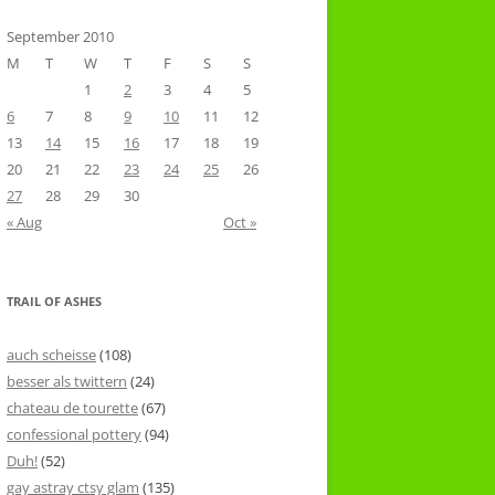
September 2010
M
T
W
T
F
S
S
1
2
3
4
5
6
7
8
9
10
11
12
13
14
15
16
17
18
19
20
21
22
23
24
25
26
27
28
29
30
« Aug
Oct »
TRAIL OF ASHES
auch scheisse
(108)
besser als twittern
(24)
chateau de tourette
(67)
confessional pottery
(94)
Duh!
(52)
gay astray ctsy glam
(135)