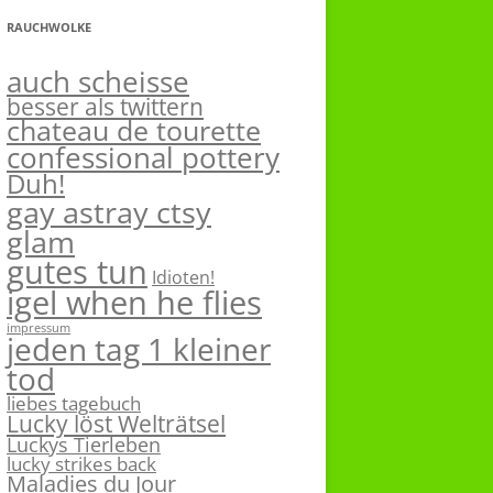
RAUCHWOLKE
auch scheisse
besser als twittern
chateau de tourette
confessional pottery
Duh!
gay astray ctsy
glam
gutes tun
Idioten!
igel when he flies
impressum
jeden tag 1 kleiner
tod
liebes tagebuch
Lucky löst Welträtsel
Luckys Tierleben
lucky strikes back
Maladies du Jour