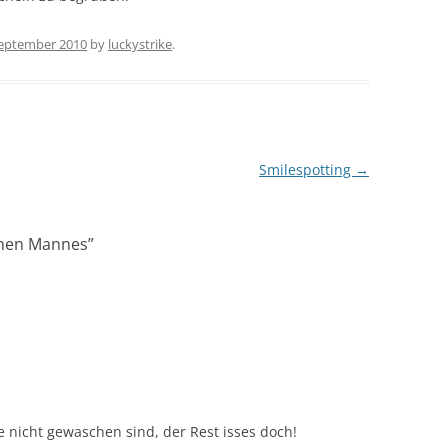
September 2010
by
luckystrike
.
Smilespotting
→
inen Mannes
”
nicht gewaschen sind, der Rest isses doch!