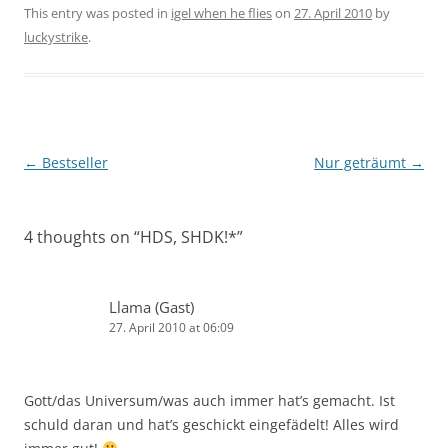
This entry was posted in
igel when he flies
on
27. April 2010
by
luckystrike
.
Post
←
Bestseller
Nur geträumt
→
navigation
4 thoughts on “
HDS, SHDK!*
”
Llama (Gast)
27. April 2010 at 06:09
Gott/das Universum/was auch immer hat’s gemacht. Ist
schuld daran und hat’s geschickt eingefädelt! Alles wird