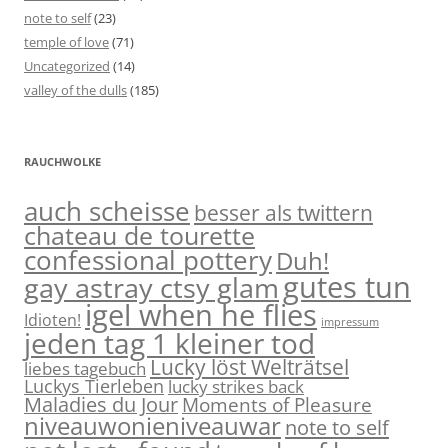
note to self
(23)
temple of love
(71)
Uncategorized
(14)
valley of the dulls
(185)
RAUCHWOLKE
auch scheisse
besser als twittern
chateau de tourette
confessional pottery
Duh!
gutes tun
gay astray ctsy glam
igel when he flies
Idioten!
impressum
jeden tag 1 kleiner tod
Lucky löst Welträtsel
liebes tagebuch
Luckys Tierleben
lucky strikes back
Maladies du Jour
Moments of Pleasure
niveauwonieniveauwar
note to self