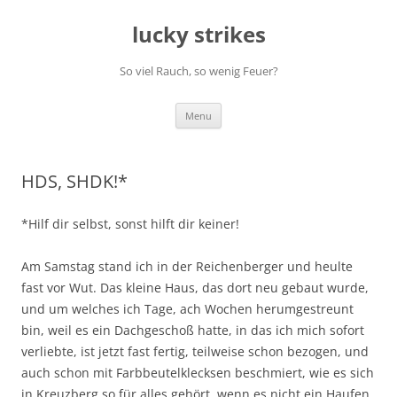
Skip
to
lucky strikes
content
So viel Rauch, so wenig Feuer?
Menu
HDS, SHDK!*
*Hilf dir selbst, sonst hilft dir keiner!
Am Samstag stand ich in der Reichenberger und heulte
fast vor Wut. Das kleine Haus, das dort neu gebaut wurde,
und um welches ich Tage, ach Wochen herumgestreunt
bin, weil es ein Dachgeschoß hatte, in das ich mich sofort
verliebte, ist jetzt fast fertig, teilweise schon bezogen, und
auch schon mit Farbbeutelklecksen beschmiert, wie es sich
in Kreuzberg so für alles gehört, wenn es nicht ein Haufen