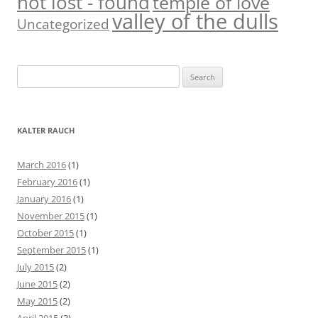
not lost - found
temple of love
valley of the dulls
Uncategorized
S
e
a
r
KALTER RAUCH
c
h
March 2016
(1)
f
February 2016
(1)
o
January 2016
(1)
r
November 2015
(1)
:
October 2015
(1)
September 2015
(1)
July 2015
(2)
June 2015
(2)
May 2015
(2)