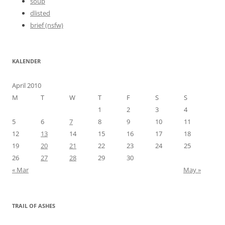
soup
dlisted
brief (nsfw)
KALENDER
April 2010
M
T
W
T
F
S
S
1
2
3
4
5
6
7
8
9
10
11
12
13
14
15
16
17
18
19
20
21
22
23
24
25
26
27
28
29
30
« Mar
May »
TRAIL OF ASHES