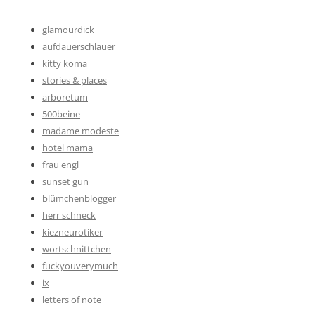
glamourdick
aufdauerschlauer
kitty koma
stories & places
arboretum
500beine
madame modeste
hotel mama
frau engl
sunset gun
blümchenblogger
herr schneck
kiezneurotiker
wortschnittchen
fuckyouverymuch
ix
letters of note