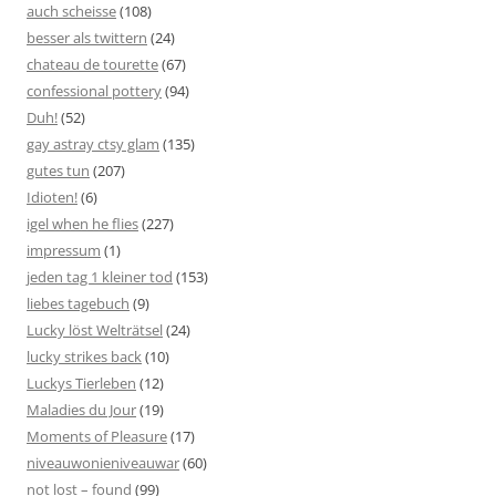
auch scheisse
(108)
besser als twittern
(24)
chateau de tourette
(67)
confessional pottery
(94)
Duh!
(52)
gay astray ctsy glam
(135)
gutes tun
(207)
Idioten!
(6)
igel when he flies
(227)
impressum
(1)
jeden tag 1 kleiner tod
(153)
liebes tagebuch
(9)
Lucky löst Welträtsel
(24)
lucky strikes back
(10)
Luckys Tierleben
(12)
Maladies du Jour
(19)
Moments of Pleasure
(17)
niveauwonieniveauwar
(60)
not lost – found
(99)