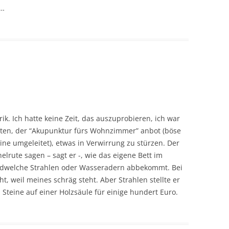
n…
ik. Ich hatte keine Zeit, das auszuprobieren, ich war
uten, der “Akupunktur fürs Wohnzimmer” anbot (böse
eine umgeleitet), etwas in Verwirrung zu stürzen. Der
rute sagen – sagt er -, wie das eigene Bett im
ndwelche Strahlen oder Wasseradern abbekommt. Bei
t, weil meines schräg steht. Aber Strahlen stellte er
 Steine auf einer Holzsäule für einige hundert Euro.