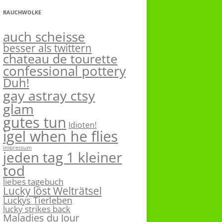
RAUCHWOLKE
auch scheisse
besser als twittern
chateau de tourette
confessional pottery
Duh!
gay astray ctsy
glam
gutes tun
Idioten!
igel when he flies
impressum
jeden tag 1 kleiner
tod
liebes tagebuch
Lucky löst Welträtsel
Luckys Tierleben
lucky strikes back
Maladies du Jour