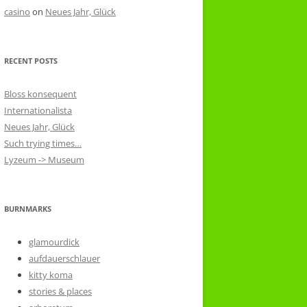
casino
on
Neues Jahr, Glück
RECENT POSTS
Bloss konsequent
Internationalista
Neues Jahr, Glück
Such trying times…
Lyzeum -> Museum
BURNMARKS
glamourdick
aufdauerschlauer
kitty koma
stories & places