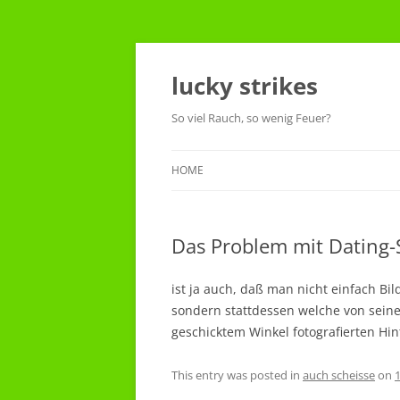
Skip
to
content
lucky strikes
So viel Rauch, so wenig Feuer?
HOME
Das Problem mit Dating-
ist ja auch, daß man nicht einfach Bi
sondern stattdessen welche von sein
geschicktem Winkel fotografierten H
This entry was posted in
auch scheisse
on