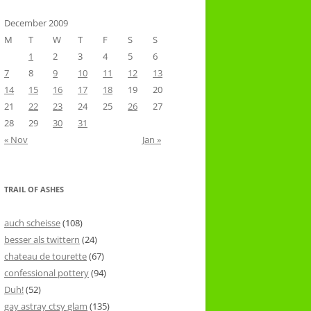
December 2009
M
T
W
T
F
S
S
1
2
3
4
5
6
7
8
9
10
11
12
13
14
15
16
17
18
19
20
21
22
23
24
25
26
27
28
29
30
31
« Nov
Jan »
TRAIL OF ASHES
auch scheisse
(108)
besser als twittern
(24)
chateau de tourette
(67)
confessional pottery
(94)
Duh!
(52)
gay astray ctsy glam
(135)