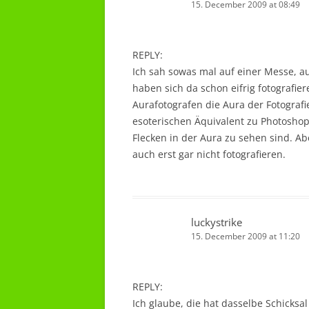
15. December 2009 at 08:49
REPLY:
Ich sah sowas mal auf einer Messe, a
haben sich da schon eifrig fotografier
Aurafotografen die Aura der Fotografi
esoterischen Äquivalent zu Photosho
Flecken in der Aura zu sehen sind. Abe
auch erst gar nicht fotografieren.
luckystrike
15. December 2009 at 11:20
REPLY:
Ich glaube, die hat dasselbe Schicksal