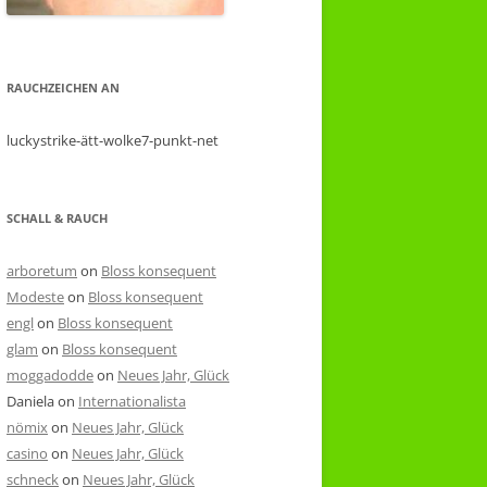
RAUCHZEICHEN AN
luckystrike-ätt-wolke7-punkt-net
SCHALL & RAUCH
arboretum
on
Bloss konsequent
Modeste
on
Bloss konsequent
engl
on
Bloss konsequent
glam
on
Bloss konsequent
moggadodde
on
Neues Jahr, Glück
Daniela
on
Internationalista
nömix
on
Neues Jahr, Glück
casino
on
Neues Jahr, Glück
schneck
on
Neues Jahr, Glück