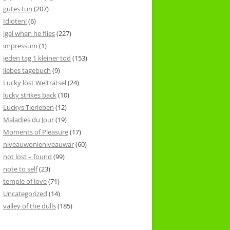
gutes tun
(207)
Idioten!
(6)
igel when he flies
(227)
impressum
(1)
jeden tag 1 kleiner tod
(153)
liebes tagebuch
(9)
Lucky löst Welträtsel
(24)
lucky strikes back
(10)
Luckys Tierleben
(12)
Maladies du Jour
(19)
Moments of Pleasure
(17)
niveauwonieniveauwar
(60)
not lost – found
(99)
note to self
(23)
temple of love
(71)
Uncategorized
(14)
valley of the dulls
(185)