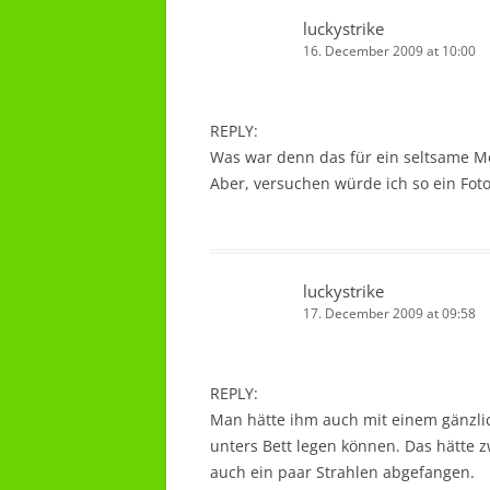
luckystrike
16. December 2009 at 10:00
REPLY:
Was war denn das für ein seltsame M
Aber, versuchen würde ich so ein Fot
luckystrike
17. December 2009 at 09:58
REPLY:
Man hätte ihm auch mit einem gänzli
unters Bett legen können. Das hätte z
auch ein paar Strahlen abgefangen.