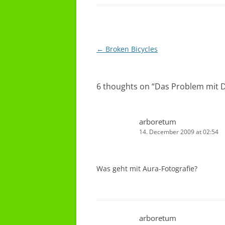
Post
←
Broken Bicycles
navigation
6 thoughts on “
Das Problem mit D
arboretum
14. December 2009 at 02:54
Was geht mit Aura-Fotografie?
arboretum