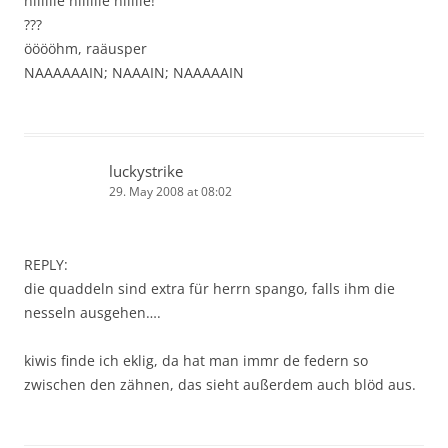
niiiiiie niiiiiie niiiiie!
???
ööööhm, raäusper
NAAAAAAIN; NAAAIN; NAAAAAIN
luckystrike
29. May 2008 at 08:02
REPLY:
die quaddeln sind extra für herrn spango, falls ihm die
nesseln ausgehen….
kiwis finde ich eklig, da hat man immr de federn so
zwischen den zähnen, das sieht außerdem auch blöd aus.