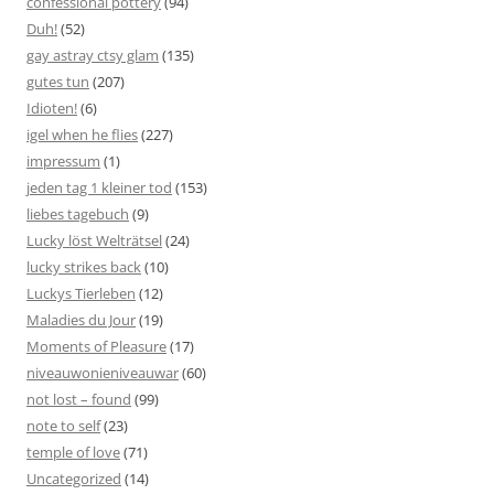
confessional pottery
(94)
Duh!
(52)
gay astray ctsy glam
(135)
gutes tun
(207)
Idioten!
(6)
igel when he flies
(227)
impressum
(1)
jeden tag 1 kleiner tod
(153)
liebes tagebuch
(9)
Lucky löst Welträtsel
(24)
lucky strikes back
(10)
Luckys Tierleben
(12)
Maladies du Jour
(19)
Moments of Pleasure
(17)
niveauwonieniveauwar
(60)
not lost – found
(99)
note to self
(23)
temple of love
(71)
Uncategorized
(14)