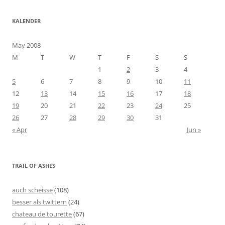
KALENDER
May 2008
M
T
W
T
F
S
S
1
2
3
4
5
6
7
8
9
10
11
12
13
14
15
16
17
18
19
20
21
22
23
24
25
26
27
28
29
30
31
« Apr
Jun »
TRAIL OF ASHES
auch scheisse
(108)
besser als twittern
(24)
chateau de tourette
(67)