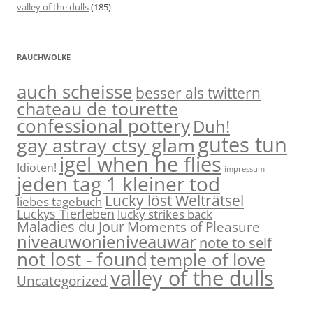
valley of the dulls
(185)
RAUCHWOLKE
auch scheisse
besser als twittern
chateau de tourette
confessional pottery
Duh!
gutes tun
gay astray ctsy glam
igel when he flies
Idioten!
impressum
jeden tag 1 kleiner tod
Lucky löst Welträtsel
liebes tagebuch
Luckys Tierleben
lucky strikes back
Maladies du Jour
Moments of Pleasure
niveauwonieniveauwar
note to self
not lost - found
temple of love
valley of the dulls
Uncategorized