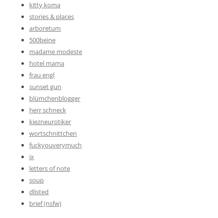
kitty koma
stories & places
arboretum
500beine
madame modeste
hotel mama
frau engl
sunset gun
blümchenblogger
herr schneck
kiezneurotiker
wortschnittchen
fuckyouverymuch
ix
letters of note
soup
dlisted
brief (nsfw)