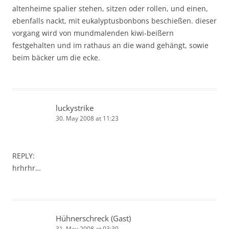
altenheime spalier stehen, sitzen oder rollen, und einen,
ebenfalls nackt, mit eukalyptusbonbons beschießen. dieser
vorgang wird von mundmalenden kiwi-beißern
festgehalten und im rathaus an die wand gehängt, sowie
beim bäcker um die ecke.
luckystrike
30. May 2008 at 11:23
REPLY:
hrhrhr…
Hühnerschreck (Gast)
31. May 2008 at 03:30