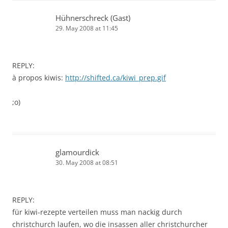
Hühnerschreck (Gast)
29. May 2008 at 11:45
REPLY:
à propos kiwis:
http://shifted.ca/kiwi_prep.gif
;o)
glamourdick
30. May 2008 at 08:51
REPLY:
für kiwi-rezepte verteilen muss man nackig durch
christchurch laufen, wo die insassen aller christchurcher