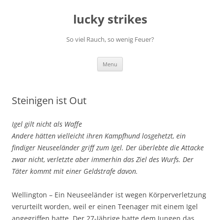
Skip
to
lucky strikes
content
So viel Rauch, so wenig Feuer?
Menu
Steinigen ist Out
Igel gilt nicht als Waffe
Andere hätten vielleicht ihren Kampfhund losgehetzt, ein
findiger Neuseeländer griff zum Igel. Der überlebte die Attacke
zwar nicht, verletzte aber immerhin das Ziel des Wurfs. Der
Täter kommt mit einer Geldstrafe davon.
Wellington – Ein Neuseeländer ist wegen Körperverletzung
verurteilt worden, weil er einen Teenager mit einem Igel
angegriffen hatte. Der 27-Jährige hatte dem Jungen das