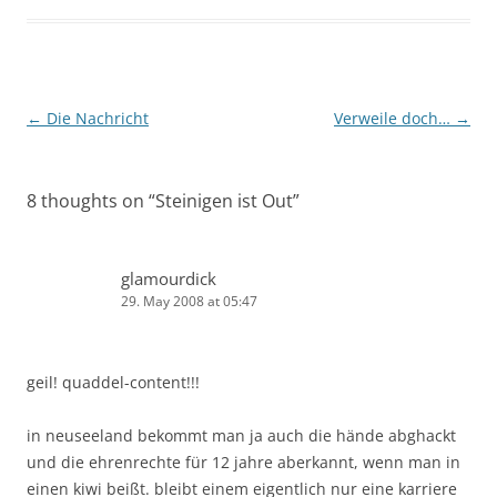
Post
←
Die Nachricht
Verweile doch…
→
navigation
8 thoughts on “
Steinigen ist Out
”
glamourdick
29. May 2008 at 05:47
geil! quaddel-content!!!
in neuseeland bekommt man ja auch die hände abghackt
und die ehrenrechte für 12 jahre aberkannt, wenn man in
einen kiwi beißt. bleibt einem eigentlich nur eine karriere