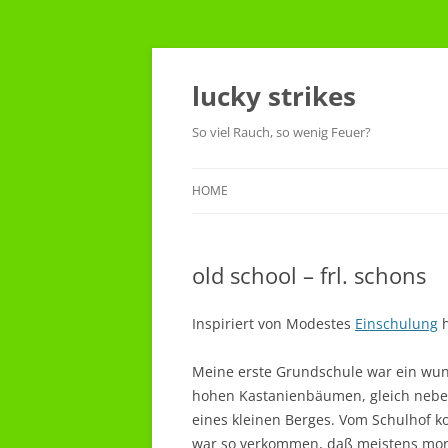
Skip
to
content
lucky strikes
So viel Rauch, so wenig Feuer?
HOME
old school – frl. schons
Inspiriert von Modestes
Einschulung
h
Meine erste Grundschule war ein wun
hohen Kastanienbäumen, gleich neben 
eines kleinen Berges. Vom Schulhof ko
war so verkommen, daß meistens morg