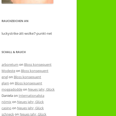
RAUCHZEICHEN AN
luckystrike-ätt-wolke7-punkt-net
SCHALL & RAUCH
arboretum
on
Bloss konsequent
Modeste
on
Bloss konsequent
engl
on
Bloss konsequent
glam
on
Bloss konsequent
moggadodde
on
Neues Jahr, Glück
Daniela
on
Internationalista
nömix
on
Neues Jahr, Glück
casino
on
Neues Jahr, Glück
schneck
on
Neues Jahr, Glück