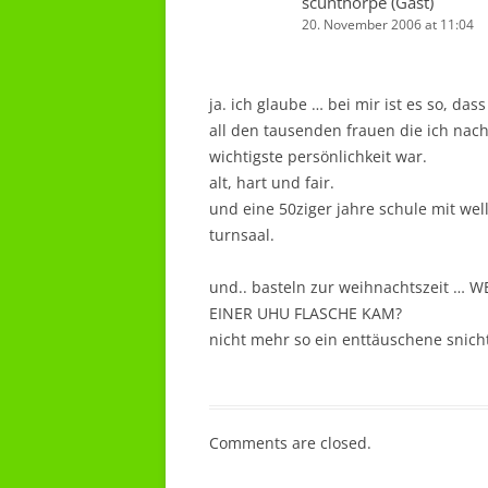
scunthorpe (Gast)
20. November 2006 at 11:04
ja. ich glaube … bei mir ist es so, d
all den tausenden frauen die ich nach
wichtigste persönlichkeit war.
alt, hart und fair.
und eine 50ziger jahre schule mit we
turnsaal.
und.. basteln zur weihnachtszeit 
EINER UHU FLASCHE KAM?
nicht mehr so ein enttäuschene snicht
Comments are closed.