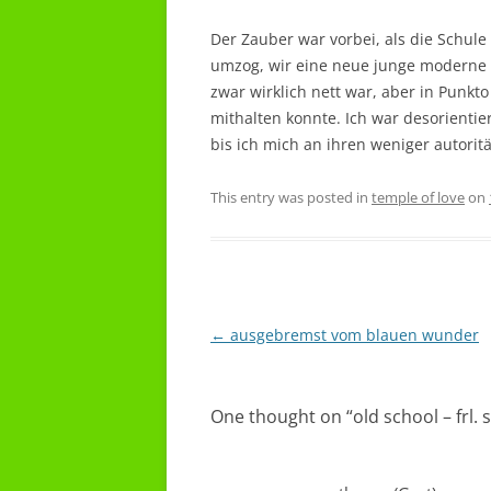
Der Zauber war vorbei, als die Schul
umzog, wir eine neue junge moderne
zwar wirklich nett war, aber in Punkt
mithalten konnte. Ich war desorientie
bis ich mich an ihren weniger autoritä
This entry was posted in
temple of love
on
Post
←
ausgebremst vom blauen wunder
navigation
One thought on “
old school – frl.