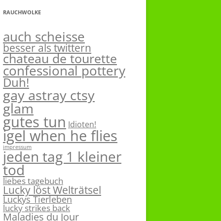
RAUCHWOLKE
auch scheisse
besser als twittern
chateau de tourette
confessional pottery
Duh!
gay astray ctsy
glam
gutes tun
Idioten!
igel when he flies
impressum
jeden tag 1 kleiner
tod
liebes tagebuch
Lucky löst Welträtsel
Luckys Tierleben
lucky strikes back
Maladies du Jour