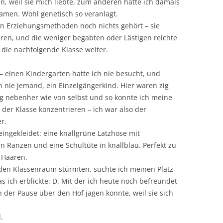
nen, weil sie mich liebte, zum anderen hatte ich damals
Damen. Wohl genetisch so veranlagt.
en Erziehungsmethoden noch nichts gehört – sie
ren, und die weniger begabten oder Lästigen reichte
die nachfolgende Klasse weiter.
– einen Kindergarten hatte ich nie besucht, und
ich nie jemand, ein Einzelgängerkind. Hier waren zig
g nebenher wie von selbst und so konnte ich meine
 der Klasse konzentrieren – ich war also der
r.
ingekleidet: eine knallgrüne Latzhose mit
 Ranzen und eine Schultüte in knallblau. Perfekt zu
 Haaren.
n den Klassenraum stürmten, suchte ich meinen Platz
ich erblickte: D. Mit der ich heute noch befreundet
n der Pause über den Hof jagen konnte, weil sie sich
.