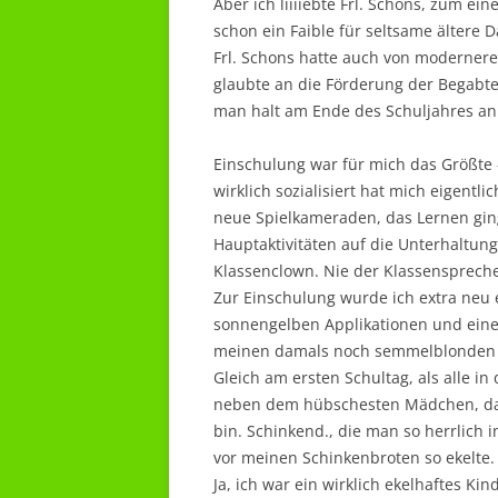
Aber ich liiiiebte Frl. Schons, zum ei
schon ein Faible für seltsame ältere 
Frl. Schons hatte auch von moderner
glaubte an die Förderung der Begabte
man halt am Ende des Schuljahres an 
Einschulung war für mich das Größte 
wirklich sozialisiert hat mich eigentl
neue Spielkameraden, das Lernen gin
Hauptaktivitäten auf die Unterhaltung
Klassenclown. Nie der Klassenspreche
Zur Einschulung wurde ich extra neu e
sonnengelben Applikationen und einen
meinen damals noch semmelblonden
Gleich am ersten Schultag, als alle i
neben dem hübschesten Mädchen, das 
bin. Schinkend., die man so herrlich i
vor meinen Schinkenbroten so ekelte.
Ja, ich war ein wirklich ekelhaftes Kind