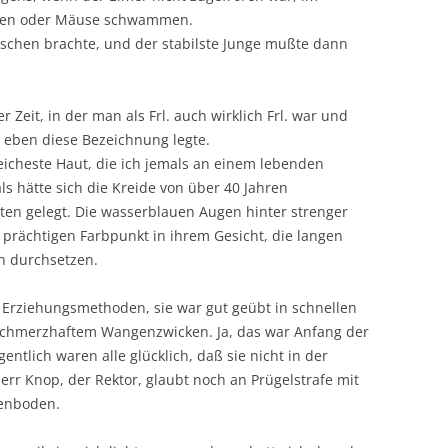
tten oder Mäuse schwammen.
schen brachte, und der stabilste Junge mußte dann
r Zeit, in der man als Frl. auch wirklich Frl. war und
 eben diese Bezeichnung legte.
eicheste Haut, die ich jemals an einem lebenden
s hätte sich die Kreide von über 40 Jahren
alten gelegt. Die wasserblauen Augen hinter strenger
 prächtigen Farbpunkt in ihrem Gesicht, die langen
ch durchsetzen.
 Erziehungsmethoden, sie war gut geübt in schnellen
schmerzhaftem Wangenzwicken. Ja, das war Anfang der
entlich waren alle glücklich, daß sie nicht in der
err Knop, der Rektor, glaubt noch an Prügelstrafe mit
senboden.