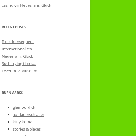
casino
on
Neues Jahr, Glück
RECENT POSTS
Bloss konsequent
Internationalista
Neues Jahr, Glück
Such trying times…
Lyzeum -> Museum
BURNMARKS
glamourdick
aufdauerschlauer
kitty koma
stories & places