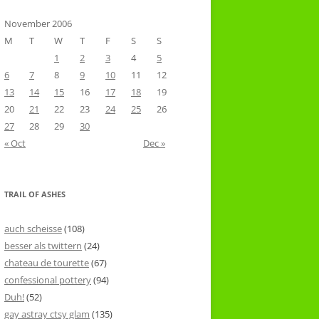
November 2006
M
T
W
T
F
S
S
1
2
3
4
5
6
7
8
9
10
11
12
13
14
15
16
17
18
19
20
21
22
23
24
25
26
27
28
29
30
« Oct
Dec »
TRAIL OF ASHES
auch scheisse
(108)
besser als twittern
(24)
chateau de tourette
(67)
confessional pottery
(94)
Duh!
(52)
gay astray ctsy glam
(135)