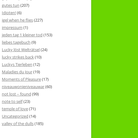
gutes tun
(207)
Idioten!
(6)
igel when he flies
(227)
impressum
(1)
jeden tag 1 kleiner tod
(153)
liebes tagebuch
(9)
Lucky löst Welträtsel
(24)
lucky strikes back
(10)
Luckys Tierleben
(12)
Maladies du Jour
(19)
Moments of Pleasure
(17)
niveauwonieniveauwar
(60)
not lost – found
(99)
note to self
(23)
temple of love
(71)
Uncategorized
(14)
valley of the dulls
(185)