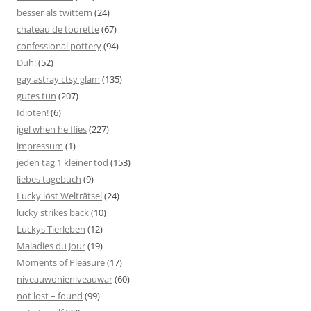
besser als twittern
(24)
chateau de tourette
(67)
confessional pottery
(94)
Duh!
(52)
gay astray ctsy glam
(135)
gutes tun
(207)
Idioten!
(6)
igel when he flies
(227)
impressum
(1)
jeden tag 1 kleiner tod
(153)
liebes tagebuch
(9)
Lucky löst Welträtsel
(24)
lucky strikes back
(10)
Luckys Tierleben
(12)
Maladies du Jour
(19)
Moments of Pleasure
(17)
niveauwonieniveauwar
(60)
not lost – found
(99)