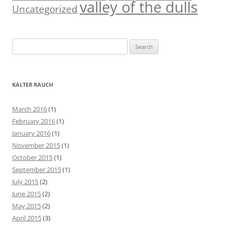
valley of the dulls
Uncategorized
S
e
a
r
KALTER RAUCH
c
h
March 2016
(1)
f
February 2016
(1)
o
January 2016
(1)
r
November 2015
(1)
:
October 2015
(1)
September 2015
(1)
July 2015
(2)
June 2015
(2)
May 2015
(2)
April 2015
(3)