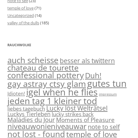
note to self
(23)
temple of love
(71)
Uncategorized
(14)
valley of the dulls
(185)
RAUCHWOLKE
auch scheisse
besser als twittern
chateau de tourette
confessional pottery
Duh!
gutes tun
gay astray ctsy glam
igel when he flies
Idioten!
impressum
jeden tag 1 kleiner tod
Lucky löst Welträtsel
liebes tagebuch
Luckys Tierleben
lucky strikes back
Maladies du Jour
Moments of Pleasure
niveauwonieniveauwar
note to self
not lost - found
temple of love