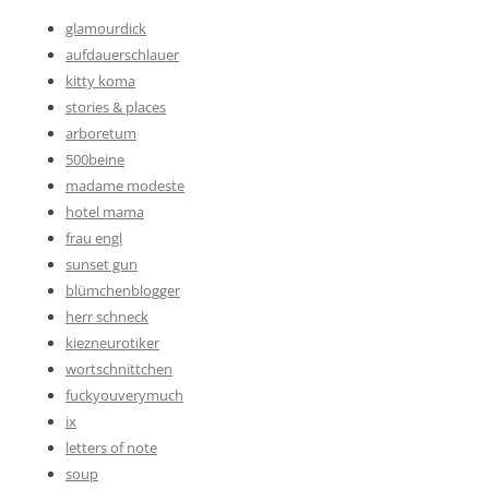
glamourdick
aufdauerschlauer
kitty koma
stories & places
arboretum
500beine
madame modeste
hotel mama
frau engl
sunset gun
blümchenblogger
herr schneck
kiezneurotiker
wortschnittchen
fuckyouverymuch
ix
letters of note
soup