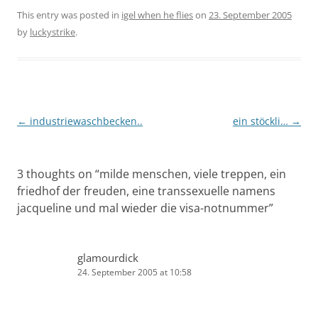
This entry was posted in
igel when he flies
on
23. September 2005
by
luckystrike
.
Post
←
industriewaschbecken..
ein stöckli…
→
navigation
3 thoughts on “
milde menschen, viele treppen, ein
friedhof der freuden, eine transsexuelle namens
jacqueline und mal wieder die visa-notnummer
”
glamourdick
24. September 2005 at 10:58