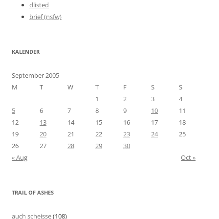
dlisted
brief (nsfw)
KALENDER
September 2005
M
T
W
T
F
S
S
1
2
3
4
5
6
7
8
9
10
11
12
13
14
15
16
17
18
19
20
21
22
23
24
25
26
27
28
29
30
« Aug
Oct »
TRAIL OF ASHES
auch scheisse
(108)